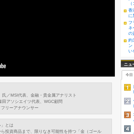
（
香
に
フ
ネ
の
約
ン
い
）氏／MSI代表、金融・貴金属アナリスト
森田アソシエイツ代表、WGC顧問
／フリーアナウンサー
ル」とは
から投資商品まで、限りなき可能性を持つ「金（ゴール