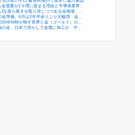
せる詐欺の手口 被害60億円で業界に協力要請
も金需要が1％増に留まる理由と半導体業界...
 GOLD] 落ち着きを取り戻しつつある金相場、...
金準備、6月は2年半余りぶり大幅増 金...
 2026年W杯が映す世界と金（ゴールド）の...
の金、日本で溶かして金塊に加工か 中...