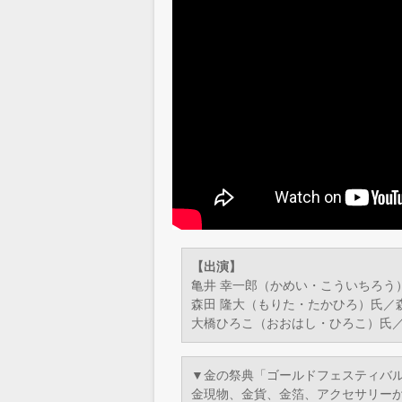
【出演】
亀井 幸一郎（かめい・こういちろう
森田 隆大（もりた・たかひろ）氏／
大橋ひろこ（おおはし・ひろこ）氏
▼金の祭典「ゴールドフェスティバ
金現物、金貨、金箔、アクセサリー