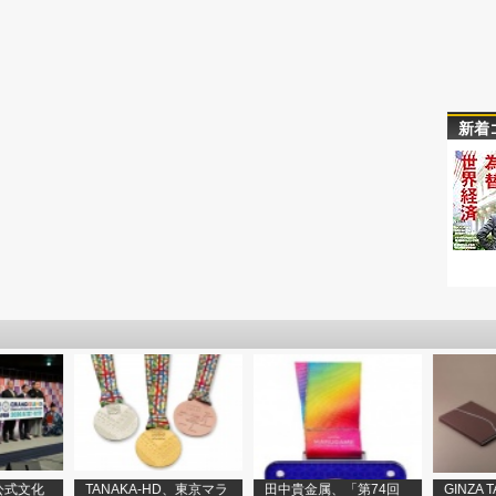
新着
公式文化
TANAKA-HD、東京マラ
田中貴金属、「第74回
GINZA