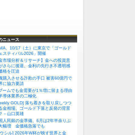
のニュース
BMA、10/17（土）に東京で「ゴールド
ェスティバル2026」開催
金市場分析＆リサーチ】金への投資意
がさらに後退、金利の先行き不透明感
価格を圧迫
塊購入させる詐欺の手口 被害60億円で
界に協力要請
Iブームでも金需要が1％増に留まる理由
半導体業界の二極化
Weekly GOLD] 落ち着きを取り戻しつつ
る金相場、ゴールド下落と反発の背景
？－山口英雄
国人民銀の金準備、6月は2年半余りぶ
大幅増 金価格急落でも
トウシル] 2026年W杯が映す世界と金