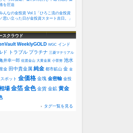
ースクラウド
onVault
WeeklyGOLD
インド
WGC
ルド
トラブル
プラチナ
三菱マテリアル
池水
亀井幸一郎
佐渡金山
大黄金展
小菅努
純金
田中貴金属
金
産金
都市鉱山
金
金価格
金塊
金密輸
金スポット
金投
金箔
金色
相場
黄金
金貨
金鉱
色
タグ一覧を見る