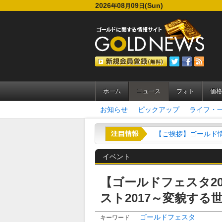
2026
08
09
(Sun)
年
月
日
ホーム
ニュース
フォト
価格
お知らせ
ピックアップ
ライフ・
【ご挨拶】ゴールド情
イベント
【ゴールドフェスタ2
スト2017～変貌する
ゴールドフェスタ
キーワード