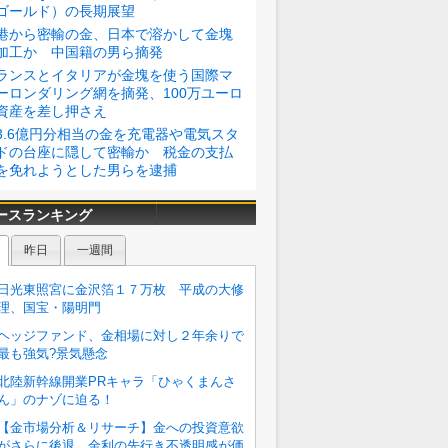
ゴールド）の長期展望
港から密輸の金、日本で溶かして金塊
加工か 中国籍の男ら摘発
ランスとイタリアが金塊を使う国際マ
ーロンダリング網を摘発、100万ユーロ
資産を差し押さえ
3.6億円分相当の金を充電器や電気スタ
ドの台座に隠して密輸か 税金の支払
を免れようとした男らを逮捕