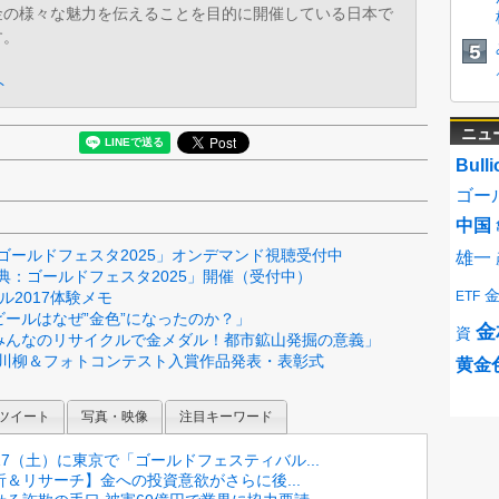
金の様々な魅力を伝えることを目的に開催している日本で
す。
ト
ニュ
Bulli
ゴー
中国
祭典：ゴールドフェスタ2025」オンデマンド視聴受付中
雄一
金の祭典：ゴールドフェスタ2025」開催（受付中）
ル2017体験メモ
ETF
ビールはなぜ”金色”になったのか？」
金
資
「みんなのリサイクルで金メダル！都市鉱山発掘の意義」
ド川柳＆フォトコンテスト入賞作品発表・表彰式
黄金
ツイート
写真・映像
注目キーワード
0/17（土）に東京で「ゴールドフェスティバル...
＆リサーチ】金への投資意欲がさらに後...