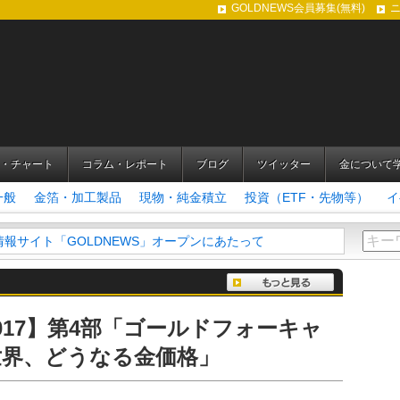
GOLDNEWS会員募集(無料)
・チャート
コラム・レポート
ブログ
ツイッター
金について
一般
金箔・加工製品
現物・純金積立
投資（ETF・先物等）
イ
報サイト「GOLDNEWS」オープンにあたって
017】第4部「ゴールドフォーキャ
世界、どうなる金価格」