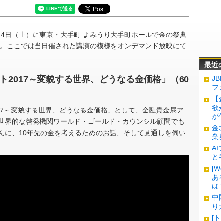
月24日（土）に東京・大手町 よみうり大手町ホールで金の祭典
開催。ここでは当日催された講演の模様をオンデマンド放映にて
最近
ト2017～変貌する世界、どうなる金価格」（60
J
フ
【
欲
17～変貌する世界、どうなる金価格」として、金融貴金属ア
が
世界的な啓発機関ワールド・ゴールド・カウンシル顧問でも
金
んに、10年先の金を考えるためのお話、そして見通しを伺い
業
A
と
[
あ
は
中
り
[