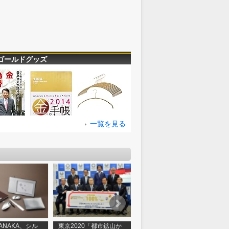
ゴールドグッズ
一覧を見る
 TANAKA、シル
東京2020「都市鉱山か
GINZA TANAKA、ディ