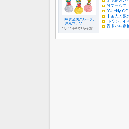
金塊購入さ
AIブームで
[Weekly
中国人民銀の
田中貴金属グループ、
[トウシル]
「東京マラソ...
香港から密輸
02月16日09時21分配信