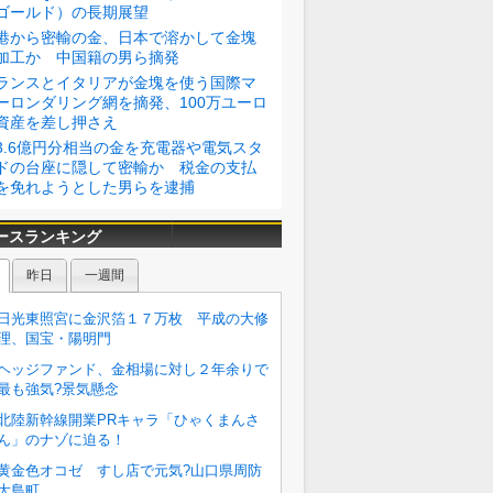
ゴールド）の長期展望
港から密輸の金、日本で溶かして金塊
加工か 中国籍の男ら摘発
ランスとイタリアが金塊を使う国際マ
ーロンダリング網を摘発、100万ユーロ
資産を差し押さえ
3.6億円分相当の金を充電器や電気スタ
ドの台座に隠して密輸か 税金の支払
を免れようとした男らを逮捕