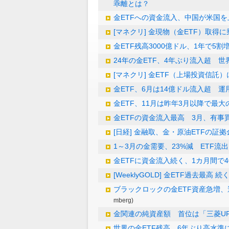
乖離とは？
金ETFへの資金流入、中国が米国を
[マネクリ] 金現物（金ETF）取得
金ETF残高3000億ドル、1年で5
24年の金ETF、4年ぶり流入超 
[マネクリ] 金ETF（上場投資信託
金ETF、6月は14億ドル流入超 運
金ETF、11月は昨年3月以降で最
金ETFの資金流入最高 3月、有事
[日経] 金融取、金・原油ETFの証
1～3月の金需要、23%減 ETF流
金ETFに資金流入続く、1カ月間で
[WeeklyGOLD] 金ETF過去最高
ブラックロックの金ETF資産急増
mberg)
金関連の純資産額 首位は「三菱U
世界の金ETF残高、6年ぶり高水準