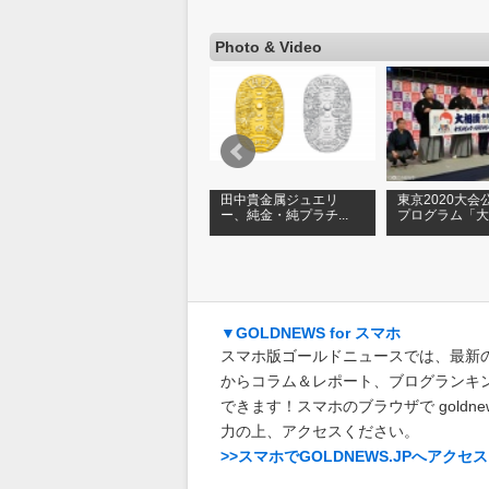
Photo & Video
【ゴールドフェスタ
田中貴金属ジュエリ
東京2020大会
.
2017】第2部「みんな...
ー、純金・純プラチ...
プログラム「大相
▼GOLDNEWS for スマホ
スマホ版ゴールドニュースでは、最新
からコラム＆レポート、ブログランキ
できます！スマホのブラウザで goldnews
力の上、アクセスください。
>>スマホでGOLDNEWS.JPへアクセス