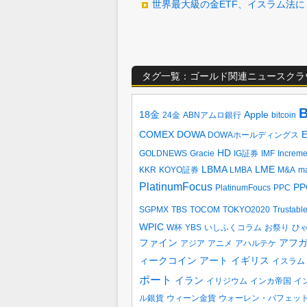
世界最大級の金ETF、イスラム法
タグ一覧：ゴールド関連ニュースクラ
B
18金
Apple
24金
ABNアムロ銀行
bitcoin
COMEX
DOWA
DOWAホールディングス
HD
GOLDNEWS
Gracie
IG証券
IMF
Increm
LBMA
LME
KKR
KOYO証券
LMBA
M&A
ma
PlatinumFocus
PP
PlatinumFoucs
PPC
SGPMX
TBS
TOCOM
TOKYO2020
Trustabl
WPIC
W杯
YBS
いしふくコラム
お祭り
ひ
ファイン
アフ
アジア
アニメ
アハルテケ
ィークコイン
アート
イギリス
イスラム
ポート
イラン
イリジウム
インカ帝国
イ
ル銀貨
ウィーン金貨
ウォーレン・バフェッ