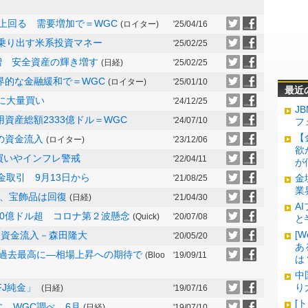
上回る 需要増加で＝WGC
(ロイター)
'25/04/16
に乗り出す米系投資マネー
'25/02/25
割増 安全資産の輝き増す
(日経)
'25/02/25
世界的な金融緩和で＝WGC
(ロイター)
'25/01/10
最近
）に大量買い
'24/12/25
J
用資産総額2333億ドル＝WGC
'24/07/10
フ
【
大の資金流入
(ロイター)
'23/12/06
欲
買いやインフレ警戒
'22/04/11
が
拠金取引 9月13日から
金
'21/08/25
業
出、宝飾品は回復
(日経)
'21/04/30
A
40億ドル超 コロナ第２波懸念
(Quick)
'20/07/08
と
[
 続く資金流入－森田隆大
'20/05/20
あ
、過去最高に―相場上昇への期待で
(Bloo
'19/09/11
は
中
FJ純金」
り
(日経)
'19/07/16
[
に WGC調べ 6月
(日経)
'19/07/10