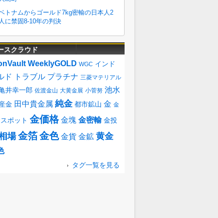
ースクラウド
onVault
WeeklyGOLD
インド
WGC
ルド
トラブル
プラチナ
三菱マテリアル
池水
亀井幸一郎
佐渡金山
大黄金展
小菅努
純金
田中貴金属
金
産金
都市鉱山
金
金価格
金塊
金密輸
金スポット
金投
金箔
金色
相場
黄金
金貨
金鉱
色
タグ一覧を見る