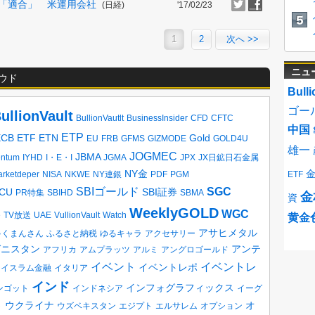
に「適合」 米運用会社
(日経)
'17/02/23
1
2
次へ >>
ニュ
ウド
Bulli
ゴー
ullionVault
BullionVautlt
BusinessInsider
CFD
CFTC
中国
ETP
ECB
ETF
ETN
Gold
EU
FRB
GFMS
GIZMODE
GOLD4U
雄一
JOGMEC
JBMA
entum
IYHD
I・E・I
JGMA
JPX
JX日鉱日石金属
NY金
rketdeper
NISA
NKWE
NY連銀
PDF
PGM
ETF
SBIゴールド
SGC
CU
SBI証券
PR特集
SBIHD
SBMA
金
資
WeeklyGOLD
WGC
e
TV放送
UAE
VullionVault
Watch
黄金
アサヒメタル
ゃくまんさん
ふるさと納税
ゆるキャラ
アクセサリー
ガニスタン
アンテ
アフリカ
アムプラッツ
アルミ
アングロゴールド
イベント
イベントレ
イベントレポ
イスラム金融
イタリア
インド
インフォグラフィックス
ンゴット
インドネシア
イーグ
ウクライナ
オ
ト
ウズベキスタン
エジプト
エルサレム
オプション