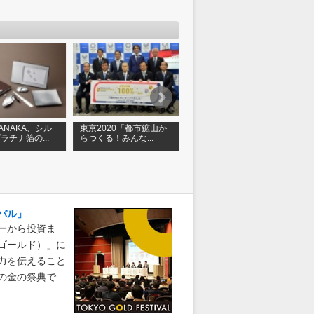
 TANAKA、シル
東京2020「都市鉱山か
GINZA TANAKA、ディ
ラチナ箔の...
らつくる！みんな...
ズニー映画「ファン...
速
バル」
ーから投資ま
ゴールド）」に
力を伝えること
の金の祭典で