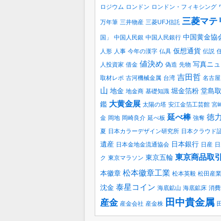
ロジウム
ロンドン
ロンドン・フィキシング
三菱マテ
万年筆
三井物産
三菱UFJ信託
中国黄金協
国」
中国人民銀
中国人民銀行
仮想通貨
人形
人事
今年の漢字
仏具
伝説
値決め
写真ニュ
人投資家
借金
偽造
先物
吉田哲
取材レポ
古河機械金属
台湾
名古屋
山
地金
堀金箔粉
堂島
地金商
基礎知識
大黄金展
鑑
太陽の塔
安江金箔工芸館
宮
延べ棒
徳
金
岡地
岡崎良介
延べ板
強奪
夏
日本カラーデザイン研究所
日本クラウド
遺産
日本銀行
日本金地金流通協会
日産
日
東京商品取
東京五輪
ク
東京マラソン
松本徽章工業
本徽章
松本英毅
松田産
泰星コイン
沈金
海底鉱山
海底鉱床
消費
田中貴金属
産金
産金会社
産金株