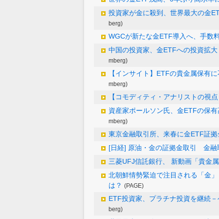
投資家が金に殺到、世界最大の金ET
berg)
WGCが新たな金ETF導入へ、手数
中国の投資家、金ETFへの投資拡
mberg)
【インサイト】ETFの貴金属保有
mberg)
【コモディティ・アナリストの視点】
資産家ポールソン氏、金ETFの保
mberg)
東京金融取引所、来春に金ETF証
[日経] 原油・金の証拠金取引 金融
三菱UFJ信託銀行、 新動画「貴金
北朝鮮情勢緊迫で注目される「金」
は？
(PAGE)
ETF投資家、プラチナ投資を継続
berg)