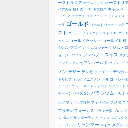
ーストラリア
オーストリ
オーストリア
ガーナ
キャンペー
イアの夜明け
キプロス
コイン
コウゲイ
コメフェス
コモディティ
ゴールド
ーラ
ゴールドウェディング
スト
ゴールドフォトコンテスト2016
ゴー
ゴールドラッシュ
ゴールド川柳
ックス
ジパングコイン
ジム・
ジムロジャーズ
スイス
ジンバブエ
ョージ・ソロス
スク
セブンゴールド
ブンイレブン
セブン・ア
メン
テザー
テレビ
デジタ
ディズニー
トルコ
トリビア
トルクメニスタン
トレー
ュージーランド
ネットジャパン
バフェット
パラジウム
チャージ
パキスタン
パリミ
フジタク
ング
フィリップ証券
フィリピン
プラチナフォーカス
プラチナ箔
プレミア
ス
ポルトガル
ポーランド
マツコ
マネックス
ミャンマー
メダル
ュージアム
メイク