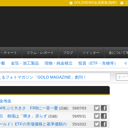
GOLDNEWS会員募集(無料)
・チャート
コラム・レポート
ブログ
ツイッター
金について
一般
金箔・加工製品
現物・純金積立
投資（ETF・先物等）
イ
フォトマガジン「GOLD MAGAZINE」創刊！
金地金
で4年ぶり大きさ FRBに一喜一憂
(日経)
'26/07/03
ん引 相場は「輝き」戻らず
(日経)
'26/05/11
ゴールド）ETFの市場価格と基準価額の
'25/10/22