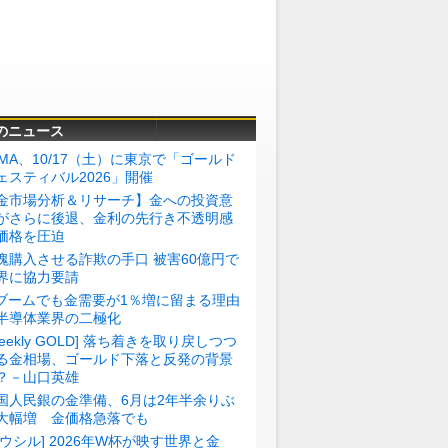
のニュース
BMA、10/17（土）に東京で「ゴールド
ェスティバル2026」開催
金市場分析＆リサーチ】金への投資意
がさらに後退、金利の先行き不透明感
価格を圧迫
塊購入させる詐欺の手口 被害60億円で
界に協力要請
Iブームでも金需要が1％増に留まる理由
半導体業界の二極化
Weekly GOLD] 落ち着きを取り戻しつつ
る金相場、ゴールド下落と反発の背景
？－山口英雄
国人民銀の金準備、6月は2年半余りぶ
大幅増 金価格急落でも
トウシル] 2026年W杯が映す世界と金