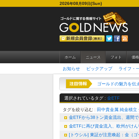
2026
08
09
(Sun)
年
月
日
ホーム
ニュース
フォト
価格
お知らせ
ピックアップ
ライフ・
ゴールドの魅力を伝える
選択されているタグ :
金ETF
タグを絞り込む :
田中貴金属
純金積立
金ETFから38トン資金流出、週間
金ETFに再び資金流入、欧州がけ
[トウシル] 東証が注意喚起：金（