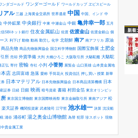
ワンダーゴールド
ワンダゴールド
ワールドカップ
ヱビスビール
中国
リアル
三越
上海黄金交易所
世界遺産
中国、インド
中
亀井幸一郎
中央銀行
会
中外鉱業
中銀
中東
中瀬金山
五月
新着
住友金属鉱山
佐渡金山
住信SBIネット銀行
佐渡
佐渡金銀山
個
南ア
ース
北朝鮮
原油
利下げ
動物
動画
勤労し
化学
南アフリカ
土肥金
商品先物
国際宝飾展
商品先物振興協会
国立科学博物館
取引所
外貨準備
大駱駝
売却
大判
大橋ひろこ
大阪取引所
大駱駝艦
密輸
小菅努
小判
崎正弘
寄付
寺社
展覧会
山口英雄
山本貴金属地
力本店
志田富雄
急落
愛称
手筒花火
投資信託
押し買い
授業
新華
日本マテリアル
日本
証券
日本先物振興協会
日本商品清算機構
映画
日銀
書籍
村田金箔
産証券
日経
暗号資産
東京オリンピッ
引所
松
東京国立博物館
東京国際映画祭
東京金融取引所
東南アジア
池水雄一
楽天証券
業
機関投資家
武者陵司
江守哲
決算
沈没船
湯之奥金山博物館
涌谷町
税
涌谷
為替
犯罪
珍スポット
現物
田中貴金属工業