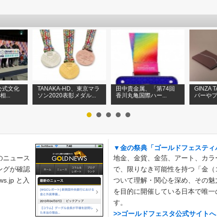
公式文化
TANAKA-HD、東京マラ
田中貴金属、「第74回
GINZA
...
ソン2020表彰メダル...
香川丸亀国際ハー...
バーやプ
▼金の祭典「ゴールドフェスティ
のニュース
地金、金貨、金箔、アート、カラ
ングが確認
で、限りなき可能性を持つ「金（
.jp と入
ついて理解・関心を深め、その魅
を目的に開催している日本で唯一
す。
>>ゴールドフェスタ公式サイトへ