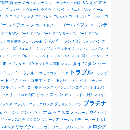
ア造幣局
カンボジア
カナダ
カネテツ
カワスイ
カンガルー金貨
ガ
ン
ギリシャ
クウェート
クラウドバンク
クリムト
グルメ
ゲーム
コラム
コロナショック
コロンビア
ゴルカン
ゴールデン
ゴールデンコ
ゴールドフェスタ
ゴールドフォトコンテ
ゴールドフォト
ルドマガジン
ゴールドマン
ゴールドマンサックス
ゴールドマン・サ
シルバー
シンガポール
ジパング
サカモト彫刻
シェール革命
ロジャーズ
ジュエリー
ジョンソン・マッセイ
ジョン・ポールソン
ジ
ラップ
ステーブルコイン
スペイン
スペシャリストに聞く
スーダン
セ
タイ
ツタンカー
イHD
セブン＆アイHD
セントラル商事
ソロス
トラブル
ルゴールド
トウシル
トウモロコシ
トヨタ
トランプ
ドイツ
ドットコモディティ
ドバイ
ダー
ナショジオ
ニチマテ
ニ
バブル
バリック・ゴールド
バングラデシュ
バンコク
バーゼル3
バー
ビットコイン
キ
ヒカリモ
ヒロセ通商
ビットコイン決済
フィキシ
プラチナ
フランス
ブラジル
ブラックロック
ブリオンジャパン
ベトナム
ヘッジファンド
ベネズエラ
ム
ペルー
ホワイトハウ
マネックス証券
マネロン
マレーシア
マーケットディーパー
ミホミ
ロシア
リサイクル
ランキング
リチウム
リニューアル
レアアース