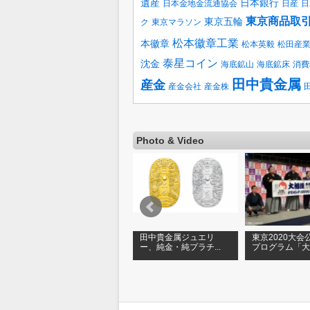
遺産
日本銀行
日本金地金流通協会
日産
日
東京商品取
東京五輪
ク
東京マラソン
松本徽章工業
本徽章
松本英毅
松田産
泰星コイン
沈金
海底鉱山
海底鉱床
消費
田中貴金属
産金
産金会社
産金株
Photo & Video
【ゴールドフェスタ
田中貴金属ジュエリ
東京2020大会
.
2017】第2部「みんな...
ー、純金・純プラチ...
プログラム「大相