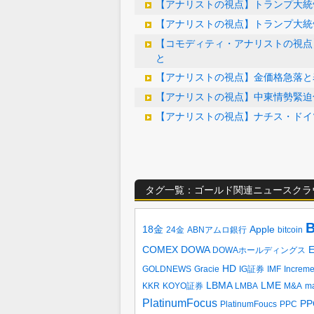
【アナリストの視点】トランプ大統
【アナリストの視点】トランプ大統
【コモディティ・アナリストの視点
と
【アナリストの視点】金価格急落と
【アナリストの視点】中東情勢緊迫
【アナリストの視点】ナチス・ドイ
タグ一覧：ゴールド関連ニュースクラ
B
18金
Apple
24金
ABNアムロ銀行
bitcoin
COMEX
DOWA
DOWAホールディングス
HD
GOLDNEWS
Gracie
IG証券
IMF
Increm
LBMA
LME
KKR
KOYO証券
LMBA
M&A
ma
PlatinumFocus
PP
PlatinumFoucs
PPC