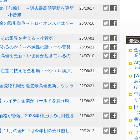
め【前編】 ～過去最高値更新を更新
'25/10/17
～―小菅努
金の取引単位～トロイオンスとは？～
'25/07/16
金需要、その限界を考える－小菅努
'25/07/01
最近
があるのか？～不滅性の話～ー小菅努
'25/05/21
金
業
が過去最高値を更新：いま何が起きているの
'24/07/10
A
と
ルカーの亡霊に怯える金相場：パウエル講演、
'22/08/31
[
あ
金先物相場が過去最高値更新、ウクラ
'22/02/21
は
中
り
】ハイテク企業がゴールドを買う時
'21/08/23
[
（
価格が急落、2023年利上げの可能性を
'21/06/22
香
に
11月の金ETFは今年初の売り越し、
'20/12/12
フ
ネ