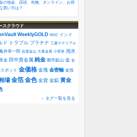
ースクラウド
onVault
WeeklyGOLD
インド
WGC
ルド
トラブル
プラチナ
三菱マテリアル
池水
亀井幸一郎
佐渡金山
大黄金展
小菅努
純金
田中貴金属
金
産金
都市鉱山
金
金価格
金塊
金密輸
金スポット
金投
金箔
金色
相場
黄金
金貨
金鉱
色
タグ一覧を見る