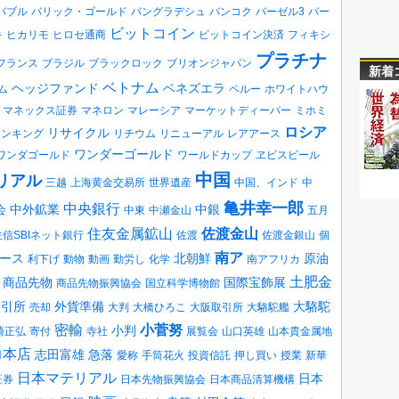
バブル
バリック・ゴールド
バングラデシュ
バンコク
バーゼル3
バー
ビットコイン
キ
ヒカリモ
ヒロセ通商
ビットコイン決済
フィキシ
プラチナ
フランス
ブラジル
ブラックロック
ブリオンジャパン
新着
ベトナム
ヘッジファンド
ベネズエラ
ム
ペルー
ホワイトハウ
マネックス証券
マネロン
マレーシア
マーケットディーパー
ミホミ
ロシア
リサイクル
ランキング
リチウム
リニューアル
レアアース
ワンダーゴールド
ワンダゴールド
ワールドカップ
ヱビスビール
中国
リアル
三越
上海黄金交易所
世界遺産
中国、インド
中
亀井幸一郎
中央銀行
会
中外鉱業
中銀
中東
中瀬金山
五月
住友金属鉱山
佐渡金山
住信SBIネット銀行
佐渡
佐渡金銀山
個
南ア
ース
北朝鮮
原油
利下げ
動物
動画
勤労し
化学
南アフリカ
土肥金
商品先物
国際宝飾展
商品先物振興協会
国立科学博物館
取引所
外貨準備
大駱駝
売却
大判
大橋ひろこ
大阪取引所
大駱駝艦
密輸
小菅努
小判
崎正弘
寄付
寺社
展覧会
山口英雄
山本貴金属地
力本店
志田富雄
急落
愛称
手筒花火
投資信託
押し買い
授業
新華
日本マテリアル
日本
証券
日本先物振興協会
日本商品清算機構