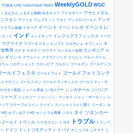
WeeklyGOLD
WGC
e
TV放送
UAE
VullionVault
Watch
アサヒメタル
ゃくまんさん
ふるさと納税
ゆるキャラ
アクセサリー
ガニスタン
アンテ
アフリカ
アムプラッツ
アルミ
アングロゴールド
イベント
イベントレ
イベントレポ
イスラム金融
イタリア
インド
インフォグラフィックス
ンゴット
インドネシア
イーグ
ウクライナ
オ
ト
ウズベキスタン
エジプト
エルサレム
オプション
ア造幣局
カンボジア
カナダ
カネテツ
カワスイ
カンガルー金貨
ガ
ン
ギリシャ
クウェート
クラウドバンク
クリムト
グルメ
ゲーム
コラム
コロナショック
コロンビア
ゴルカン
ゴールデン
ゴールデンコ
ゴールドフェスタ
ゴールドフォトコンテ
ゴールドフォト
ルドマガジン
ゴールドマン
ゴールドマンサックス
ゴールドマン・サ
シルバー
シンガポール
ジパング
サカモト彫刻
シェール革命
ロジャーズ
ジュエリー
ジョンソン・マッセイ
ジョン・ポールソン
ジ
ラップ
ステーブルコイン
スペイン
スペシャリストに聞く
スーダン
セ
タイ
ツタンカー
イHD
セブン＆アイHD
セントラル商事
ソロス
トラブル
ルゴールド
トウシル
トウモロコシ
トヨタ
トランプ
ドイツ
ドットコモディティ
ドバイ
ダー
ナショジオ
ニチマテ
ニ