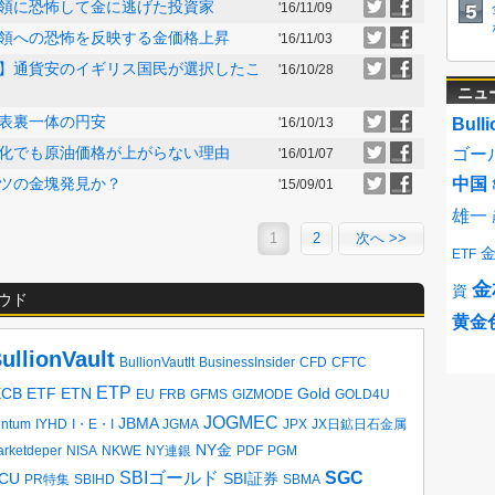
領に恐怖して金に逃げた投資家
'16/11/09
領への恐怖を反映する金価格上昇
'16/11/03
】通貨安のイギリス国民が選択したこ
'16/10/28
ニュ
表裏一体の円安
'16/10/13
Bulli
化でも原油価格が上がらない理由
ゴー
'16/01/07
ツの金塊発見か？
中国
'15/09/01
雄一
1
2
次へ >>
ETF
金
資
ウド
黄金
ullionVault
BullionVautlt
BusinessInsider
CFD
CFTC
ETP
ECB
ETF
ETN
Gold
EU
FRB
GFMS
GIZMODE
GOLD4U
JOGMEC
JBMA
entum
IYHD
I・E・I
JGMA
JPX
JX日鉱日石金属
NY金
rketdeper
NISA
NKWE
NY連銀
PDF
PGM
SBIゴールド
SGC
CU
SBI証券
PR特集
SBIHD
SBMA