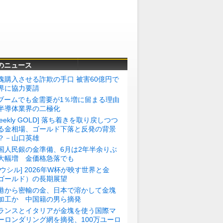
のニュース
塊購入させる詐欺の手口 被害60億円で
界に協力要請
Iブームでも金需要が1％増に留まる理由
半導体業界の二極化
Weekly GOLD] 落ち着きを取り戻しつつ
る金相場、ゴールド下落と反発の背景
？－山口英雄
国人民銀の金準備、6月は2年半余りぶ
大幅増 金価格急落でも
トウシル] 2026年W杯が映す世界と金
ゴールド）の長期展望
港から密輸の金、日本で溶かして金塊
加工か 中国籍の男ら摘発
ランスとイタリアが金塊を使う国際マ
ーロンダリング網を摘発、100万ユーロ