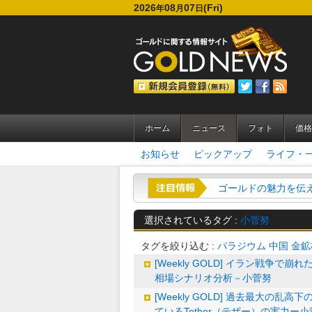
2026
08
07
(Fri)
年
月
日
ホーム
ニュース
フォト
価格
お知らせ
ピックアップ
ライフ・
ゴールドの魅力を伝える
選択されているタグ :
小菅努
タグを絞り込む :
パラジウム
中国
金鉱
[Weekly GOLD] イラン戦争
相場シナリオ分析－小菅努
[Weekly GOLD] 過去最大の
ているTether（テザー）の実力ー