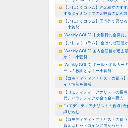
【いしふくコラム】純金積立のすす
するタイミングでの金投資の始め方
【いしふくコラム】国内外で異なる
ー小菅努
[Weekly GOLD] 中央銀行の
【いしふくコラム】 金はなぜ価値
[Weekly GOLD] 国内金価格
か？－小菅努
[Weekly GOLD] ポール・ボ
三つの教訓とは？ー小菅努
【コモディティアナリストの視点】
イナ情勢を警戒
【コモディティ・アナリストの視点
代、パランティアが金地金を購入
[コモディティアナリストの視点] 金
織り込む
【コモディティ・アナリストの視点】
資金はビットコインに向かった？