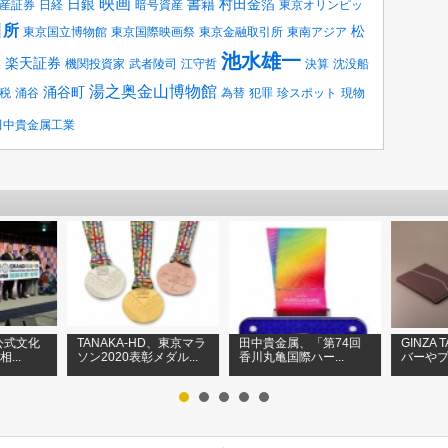
映画
日銀
書籍
村田金箔
産証券
日経
暗号資産
東京オリンピッ
引所
松
東京国立博物館
東京国際映画祭
東京金融取引所
東南アジア
池水雄一
楽天証券
業
機関投資家
武者陵司
江守哲
決算
沈没船
湯之奥金山博物館
涌谷町
税
涌谷
為替
犯罪
珍スポット
現物
田中貴金属工業
公式文化
TANAKA-HD、東京マラ
田中貴金属、「第74回
GINZA
...
ソン2020表彰メダル...
香川丸亀国際ハー...
バーやプ