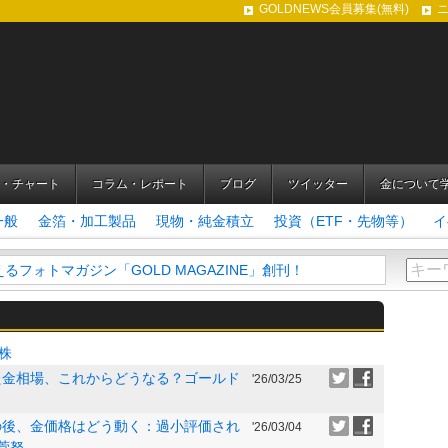
GOLDNEWS会員募集(無料)
・チャート
コラム・レポート
ブログ
ツイッター
金について
一般
金箔・加工製品
現物・純金積立
投資（ETF・先物等）
イ
フォトマガジン「GOLD MAGAZINE」創刊！
株
で崩れた金相場、これからどうなる？ゴールド
'26/03/25
乱高下の後、金価格はどう動く：過小評価され
'26/03/04
小菅努