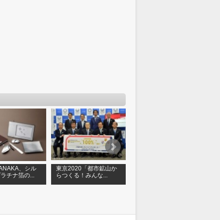
 TANAKA、シル
東京2020「都市鉱山か
GINZA TANAKA、ディ
ラチナ箔の...
らつくる！みんな...
ズニー映画「ファン...
速