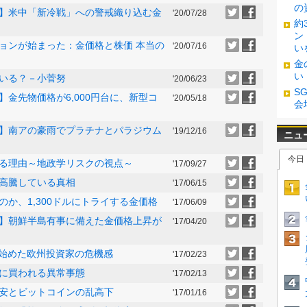
の
】米中「新冷戦」への警戒織り込む金
'20/07/28
約
ン
ゼーションが始まった：金価格と株価 本当の
'20/07/16
い
金
い
みている？－小菅努
'20/06/23
S
金先物価格が6,000円台に、新型コ
'20/05/18
会
】南アの豪雨でプラチナとパラジウム
'19/12/16
る理由～地政学リスクの視点～
'17/09/27
高騰している真相
'17/06/15
か、1,300ドルにトライする金価格
'17/06/09
】朝鮮半島有事に備えた金価格上昇が
'17/04/20
い始めた欧州投資家の危機感
'17/02/23
に買われる異常事態
'17/02/13
安とビットコインの乱高下
'17/01/16