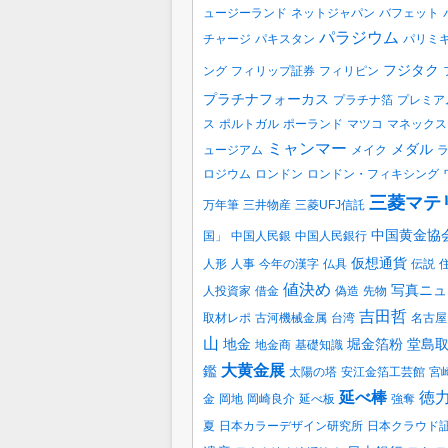
ュージーランド
ネットジャパン
バフェット
パラジウム
チャージ
パキスタン
パリミ
フジタク
ング
フィリップ証券
フィリピン
プラチナフォーカス
プラチナ箔
プレミア
ス
ポルトガル
ポーランド
マツコ
マネックス
ミャンマー
メダル
ュージアム
メイク
ロジウム
ロンドン
ロンドン・フィキシング
三菱マテ
万年筆
三井物産
三菱UFJ信託
中国黄金協
国」
中国人民銀
中国人民銀行
仮想通貨
人形
人事
今年の漢字
仏具
伝説
値決め
写真ニュ
人投資家
借金
偽造
先物
吉田哲
取材レポ
古河機械金属
台湾
名古屋
山
地金
堀金箔粉
堂島
地金商
基礎知識
大黄金展
鑑
太陽の塔
安江金箔工芸館
宮
延べ棒
徳
金
岡地
岡崎良介
延べ板
強奪
夏
日本カラーデザイン研究所
日本クラウド