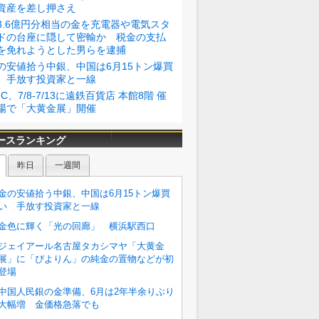
資産を差し押さえ
3.6億円分相当の金を充電器や電気スタ
ドの台座に隠して密輸か 税金の支払
を免れようとした男らを逮捕
の安値拾う中銀、中国は6月15トン爆買
 手放す投資家と一線
GC、7/8-7/13に遠鉄百貨店 本館8階 催
場で「大黄金展」開催