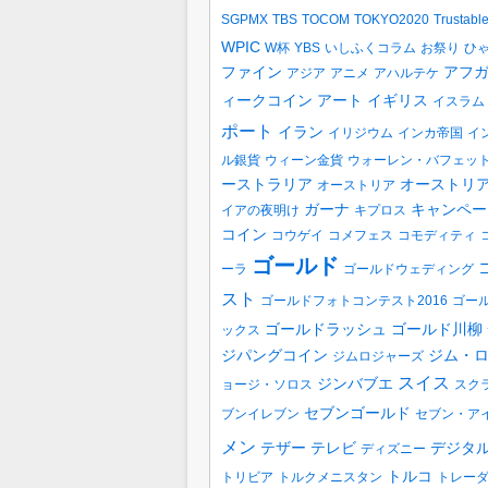
SGPMX
TBS
TOCOM
TOKYO2020
Trustabl
WPIC
W杯
YBS
いしふくコラム
お祭り
ひ
ファイン
アフ
アジア
アニメ
アハルテケ
ィークコイン
アート
イギリス
イスラム
ポート
イラン
イリジウム
インカ帝国
イ
ル銀貨
ウィーン金貨
ウォーレン・バフェッ
ーストラリア
オーストリ
オーストリア
ガーナ
キャンペー
イアの夜明け
キプロス
コイン
コウゲイ
コメフェス
コモディティ
ゴールド
ーラ
ゴールドウェディング
スト
ゴールドフォトコンテスト2016
ゴー
ゴールドラッシュ
ゴールド川柳
ックス
ジパングコイン
ジム・
ジムロジャーズ
スイス
ジンバブエ
ョージ・ソロス
スク
セブンゴールド
ブンイレブン
セブン・ア
メン
テザー
テレビ
デジタ
ディズニー
トルコ
トリビア
トルクメニスタン
トレー