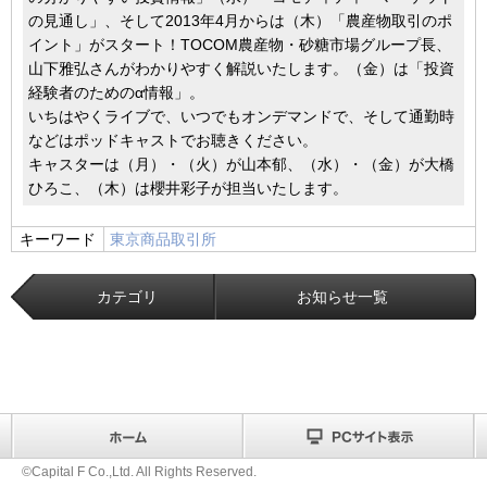
の見通し」、そして2013年4月からは（木）「農産物取引のポ
イント」がスタート！TOCOM農産物・砂糖市場グループ長、
山下雅弘さんがわかりやすく解説いたします。（金）は「投資
経験者のためのα情報」。
いちはやくライブで、いつでもオンデマンドで、そして通勤時
などはポッドキャストでお聴きください。
キャスターは（月）・（火）が山本郁、（水）・（金）が大橋
ひろこ、（木）は櫻井彩子が担当いたします。
キーワード
東京商品取引所
カテゴリ
お知らせ一覧
©Capital F Co.,Ltd. All Rights Reserved.