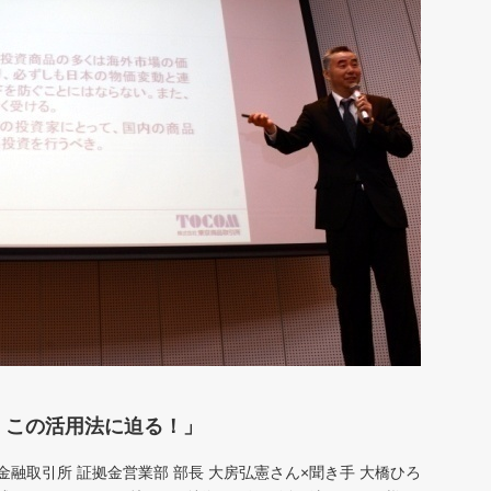
5、この活用法に迫る！」
融取引所 証拠金営業部 部長 大房弘憲さん×聞き手 大橋ひろ