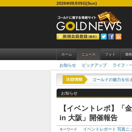
2026
08
09
(Sun)
年
月
日
ホーム
ニュース
フォト
価格
お知らせ
ピックアップ
ライフ・
金（ゴールド）のリ
お知らせ
【イベントレポ】「金
in 大阪」開催報告
イベントレポート
写真ニ
キーワード