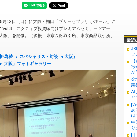
年5月12日（日）に大阪・梅田「ブリーゼプラザ 小ホール」に
ピンオフ Vol.3 アクティブ投資家向けプレミアムセミナーツアー
in 大阪』を開催。（後援：東京金融取引所、東京商品取引所、
最近
J
フ
×為替 ： スペシャリスト対談 in 大阪』
【
in 大阪」フォトギャラリー
欲
が
金
業
A
と
[
あ
は
中
り
[