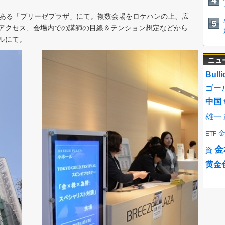
にある「ブリーゼプラザ」にて。複数会場をロケハンの上、広
アクセス、会場内での講師の目線＆テンション想定などから
ルにて。
ニュ
Bulli
ゴー
中国
雄一
ETF
金
資
黄金