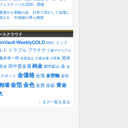
ースクラウド
onVault
WeeklyGOLD
インド
WGC
ルド
トラブル
プラチナ
三菱マテリアル
池水
亀井幸一郎
佐渡金山
大黄金展
小菅努
純金
田中貴金属
金
産金
都市鉱山
金
金価格
金塊
金密輸
金スポット
金投
金箔
金色
相場
黄金
金貨
金鉱
色
タグ一覧を見る