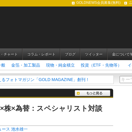
GOLDNEWS会員募集(無料)
・チャート
コラム・レポート
ブログ
ツイッター
金について
一般
金箔・加工製品
現物・純金積立
投資（ETF・先物等）
イ
アルタイムチャートはこちらでご覧いただけます
×株×為替：スペシャリスト対談
ュース
池水雄一