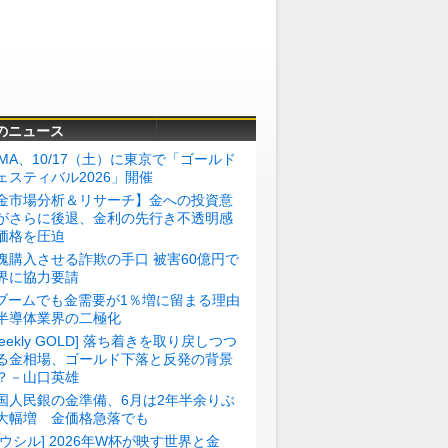
のニュース
BMA、10/17（土）に東京で「ゴールド
ェスティバル2026」開催
金市場分析＆リサーチ】金への投資意
がさらに後退、金利の先行き不透明感
価格を圧迫
塊購入させる詐欺の手口 被害60億円で
界に協力要請
Iブームでも金需要が1％増に留まる理由
半導体業界の二極化
Weekly GOLD] 落ち着きを取り戻しつつ
る金相場、ゴールド下落と反発の背景
？－山口英雄
国人民銀の金準備、6月は2年半余りぶ
大幅増 金価格急落でも
トウシル] 2026年W杯が映す世界と金