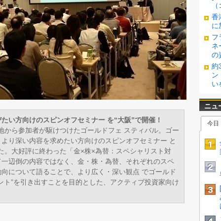
（
香
に
フ
ネ
の
約
ン
い
たい方向けのスピンオフセミナー を“大阪”で開催！
各地から参加者が駆けつけたゴールドフェ スティバル。ゴー
より深い内容を求めたい方向けのスピンオフセミナー と
した。大好評に終わった「金×株×為替：スペシャリスト対
ド一辺倒の内容ではなく、金・株・為替、それぞれのスペ
向について語ることで、より広く・深い観点 でゴールド
ント”を引き出すことを目的とした、アクティブ投資家向け