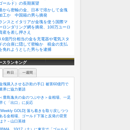
ゴールド）の長期展望
港から密輸の金、日本で溶かして金塊
加工か 中国籍の男ら摘発
ランスとイタリアが金塊を使う国際マ
ーロンダリング網を摘発、100万ユーロ
資産を差し押さえ
3.6億円分相当の金を充電器や電気スタ
ドの台座に隠して密輸か 税金の支払
を免れようとした男らを逮捕