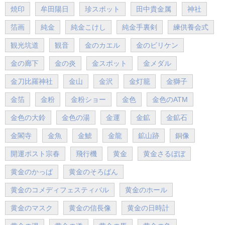
焼印
牟田陽日
珍スポット
田中貴金属
神社
箔画
純金
純金こけし
純金手裏剣
練供養会式
観光坑道
観音
金のカエル
金のビリケン
金の廊下
金の炎
金スポット
金メダル
金刀比羅神社
金山
金沢
金灯籠
金獅子
金箔
金粉
金粉ショー
金色
金色のATM
金色の大鈴
金色の湯
金運
金鉱
金鉱石
金閣寺
金魚
金鯱
金龍
鉱山跡
銅像
開運ポスト宗春
飛行機
黄金
黄金さるぼぼ
黄金のかっぱ
黄金のそろばん
黄金のコメディフェスティバル
黄金のホール
黄金のマスク
黄金の信長像
黄金の日時計