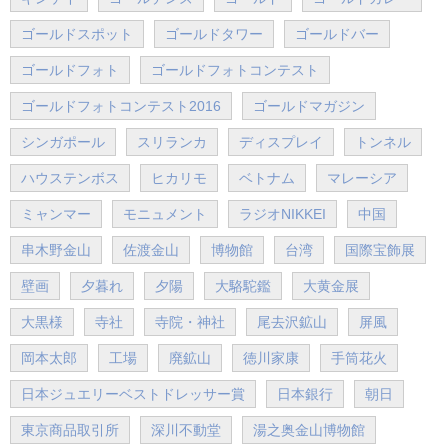
ゴールドスポット
ゴールドタワー
ゴールドバー
ゴールドフォト
ゴールドフォトコンテスト
ゴールドフォトコンテスト2016
ゴールドマガジン
シンガポール
スリランカ
ディスプレイ
トンネル
ハウステンボス
ヒカリモ
ベトナム
マレーシア
ミャンマー
モニュメント
ラジオNIKKEI
中国
串木野金山
佐渡金山
博物館
台湾
国際宝飾展
壁画
夕暮れ
夕陽
大駱駝鑑
大黄金展
大黒様
寺社
寺院・神社
尾去沢鉱山
屏風
岡本太郎
工場
廃鉱山
徳川家康
手筒花火
日本ジュエリーベストドレッサー賞
日本銀行
朝日
東京商品取引所
深川不動堂
湯之奥金山博物館