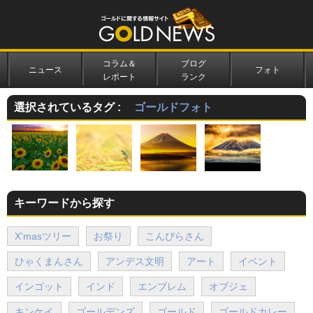
コラム＆
ブログ
ニュース
フォト
レポート
ランク
選択されているタグ :
ゴールドフォト
キーワードから探す
X'masツリー
お祭り
こんぴらさん
ひゃくまんさん
アンデス文明
アート
イベント
インゴット
インド
エンブレム
オブジェ
キンケイ
ゴールデンズ
ゴールド
ゴールドカレー