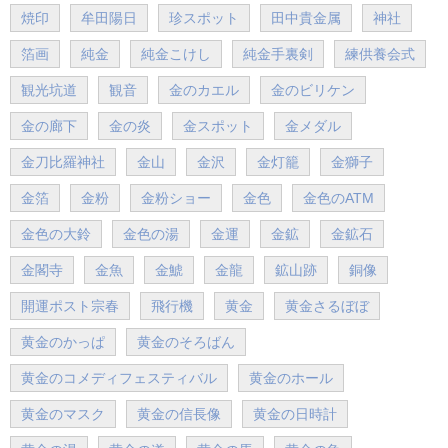
焼印
牟田陽日
珍スポット
田中貴金属
神社
箔画
純金
純金こけし
純金手裏剣
練供養会式
観光坑道
観音
金のカエル
金のビリケン
金の廊下
金の炎
金スポット
金メダル
金刀比羅神社
金山
金沢
金灯籠
金獅子
金箔
金粉
金粉ショー
金色
金色のATM
金色の大鈴
金色の湯
金運
金鉱
金鉱石
金閣寺
金魚
金鯱
金龍
鉱山跡
銅像
開運ポスト宗春
飛行機
黄金
黄金さるぼぼ
黄金のかっぱ
黄金のそろばん
黄金のコメディフェスティバル
黄金のホール
黄金のマスク
黄金の信長像
黄金の日時計