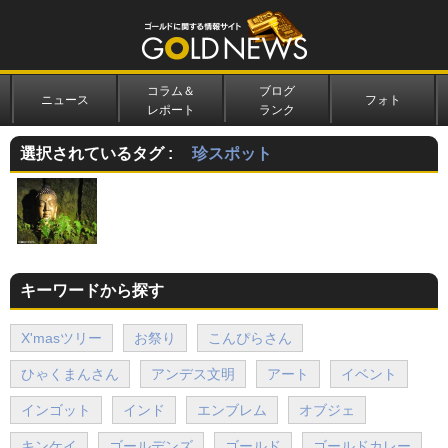
コラム＆
ブログ
ニュース
フォト
レポート
ランク
選択されているタグ :
珍スポット
キーワードから探す
X'masツリー
お祭り
こんぴらさん
ひゃくまんさん
アンデス文明
アート
イベント
インゴット
インド
エンブレム
オブジェ
キンケイ
ゴールデンズ
ゴールド
ゴールドカレー