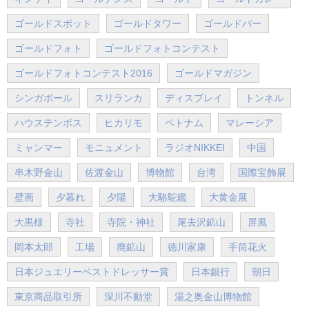
ゴールドスポット
ゴールドタワー
ゴールドバー
ゴールドフォト
ゴールドフォトコンテスト
ゴールドフォトコンテスト2016
ゴールドマガジン
シンガポール
スリランカ
ディスプレイ
トンネル
ハウステンボス
ヒカリモ
ベトナム
マレーシア
ミャンマー
モニュメント
ラジオNIKKEI
中国
串木野金山
佐渡金山
博物館
台湾
国際宝飾展
壁画
夕暮れ
夕陽
大駱駝鑑
大黄金展
大黒様
寺社
寺院・神社
尾去沢鉱山
屏風
岡本太郎
工場
廃鉱山
徳川家康
手筒花火
日本ジュエリーベストドレッサー賞
日本銀行
朝日
東京商品取引所
深川不動堂
湯之奥金山博物館