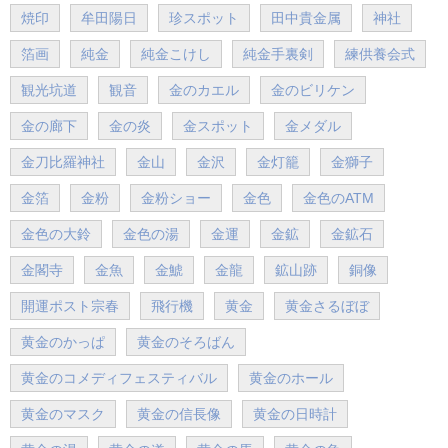
焼印
牟田陽日
珍スポット
田中貴金属
神社
箔画
純金
純金こけし
純金手裏剣
練供養会式
観光坑道
観音
金のカエル
金のビリケン
金の廊下
金の炎
金スポット
金メダル
金刀比羅神社
金山
金沢
金灯籠
金獅子
金箔
金粉
金粉ショー
金色
金色のATM
金色の大鈴
金色の湯
金運
金鉱
金鉱石
金閣寺
金魚
金鯱
金龍
鉱山跡
銅像
開運ポスト宗春
飛行機
黄金
黄金さるぼぼ
黄金のかっぱ
黄金のそろばん
黄金のコメディフェスティバル
黄金のホール
黄金のマスク
黄金の信長像
黄金の日時計