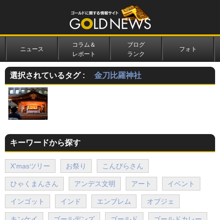
コラム＆
ブログ
ニュース
フォト
レポート
ランク
選択されているタグ :
金刀比羅神社
キーワードから探す
X'masツリー
お祭り
こんぴらさん
ひゃくまんさん
アンデス文明
アート
イベント
インゴット
インド
エンブレム
オブジェ
キンケイ
ゴールデンズ
ゴールド
ゴールドカレー