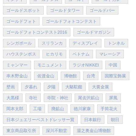
ゴールドスポット
ゴールドタワー
ゴールドバー
ゴールドフォト
ゴールドフォトコンテスト
ゴールドフォトコンテスト2016
ゴールドマガジン
シンガポール
スリランカ
ディスプレイ
トンネル
ハウステンボス
ヒカリモ
ベトナム
マレーシア
ミャンマー
モニュメント
ラジオNIKKEI
中国
串木野金山
佐渡金山
博物館
台湾
国際宝飾展
壁画
夕暮れ
夕陽
大駱駝鑑
大黄金展
大黒様
寺社
寺院・神社
尾去沢鉱山
屏風
岡本太郎
工場
廃鉱山
徳川家康
手筒花火
日本ジュエリーベストドレッサー賞
日本銀行
朝日
東京商品取引所
深川不動堂
湯之奥金山博物館