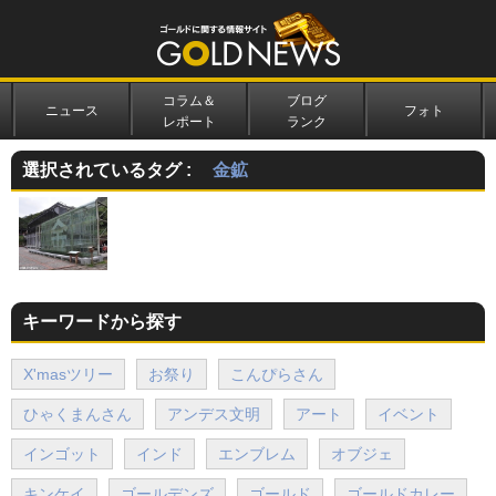
コラム＆
ブログ
ニュース
フォト
レポート
ランク
選択されているタグ :
金鉱
キーワードから探す
X'masツリー
お祭り
こんぴらさん
ひゃくまんさん
アンデス文明
アート
イベント
インゴット
インド
エンブレム
オブジェ
キンケイ
ゴールデンズ
ゴールド
ゴールドカレー