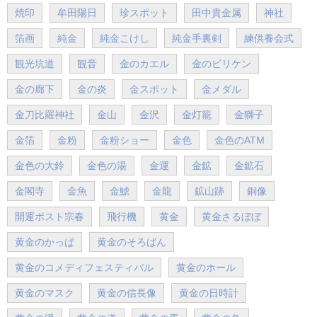
焼印
牟田陽日
珍スポット
田中貴金属
神社
箔画
純金
純金こけし
純金手裏剣
練供養会式
観光坑道
観音
金のカエル
金のビリケン
金の廊下
金の炎
金スポット
金メダル
金刀比羅神社
金山
金沢
金灯籠
金獅子
金箔
金粉
金粉ショー
金色
金色のATM
金色の大鈴
金色の湯
金運
金鉱
金鉱石
金閣寺
金魚
金鯱
金龍
鉱山跡
銅像
開運ポスト宗春
飛行機
黄金
黄金さるぼぼ
黄金のかっぱ
黄金のそろばん
黄金のコメディフェスティバル
黄金のホール
黄金のマスク
黄金の信長像
黄金の日時計