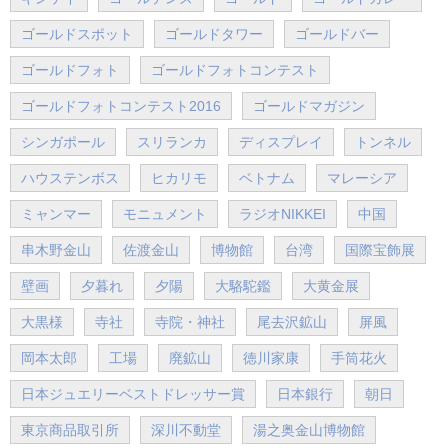
ゴールドスポット
ゴールドタワー
ゴールドバー
ゴールドフォト
ゴールドフォトコンテスト
ゴールドフォトコンテスト2016
ゴールドマガジン
シンガポール
スリランカ
ディスプレイ
トンネル
ハウステンボス
ヒカリモ
ベトナム
マレーシア
ミャンマー
モニュメント
ラジオNIKKEI
中国
串木野金山
佐渡金山
博物館
台湾
国際宝飾展
壁画
夕暮れ
夕陽
大駱駝鑑
大黄金展
大黒様
寺社
寺院・神社
尾去沢鉱山
屏風
岡本太郎
工場
廃鉱山
徳川家康
手筒花火
日本ジュエリーベストドレッサー賞
日本銀行
朝日
東京商品取引所
深川不動堂
湯之奥金山博物館