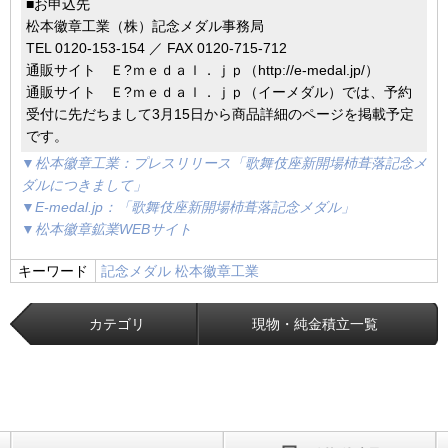
■お申込先
松本徽章工業（株）記念メダル事務局
TEL 0120-153-154 ／ FAX 0120-715-712
通販サイト Ｅ?ｍｅｄａｌ．ｊｐ（http://e-medal.jp/）
通販サイト Ｅ?ｍｅｄａｌ．ｊｐ（イーメダル）では、予約
受付に先だちまして3月15日から商品詳細のページを掲載予定
です。
▼松本徽章工業：プレスリリース「歌舞伎座新開場杮葺落記念メ
ダルにつきまして」
▼E-medal.jp：「歌舞伎座新開場杮葺落記念メダル」
▼松本徽章鉱業WEBサイト
キーワード
記念メダル
松本徽章工業
カテゴリ
現物・純金積立一覧