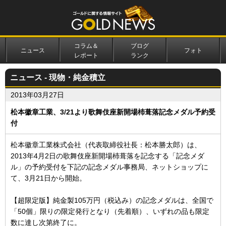
コラム＆
ブログ
ニュース
フォト
レポート
ランク
ニュース - 現物・純金積立
2013年03月27日
松本徽章工業、3/21より歌舞伎座新開場杮葺落記念メダル予約受
付
松本徽章工業株式会社（代表取締役社長：松本勝太郎）は、
2013年4月2日の歌舞伎座新開場杮葺落を記念する「記念メダ
ル」の予約受付を下記の記念メダル事務局、ネットショップに
て、3月21日から開始。
【超限定版】純金製105万円（税込み）の記念メダルは、全国で
「50個」限りの限定発行となり（先着順）、いずれの品も限定
数に達し次第終了に。