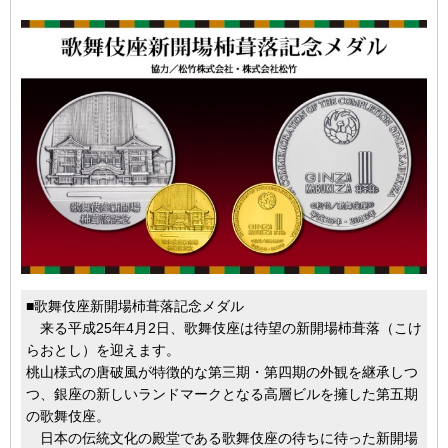
■歌舞伎座新開場杮葺落記念メダル
来る平成25年4月2日、歌舞伎座は待望の新開場杮葺落（こけ
らおとし）を迎えます。
桃山様式の唐破風が特徴的な第三期・第四期の外観を継承しつ
つ、銀座の新しいランドマークとなる高層ビルを擁した第五期
の歌舞伎座。
日本の伝統文化の殿堂である歌舞伎座の待ちに待った新開場