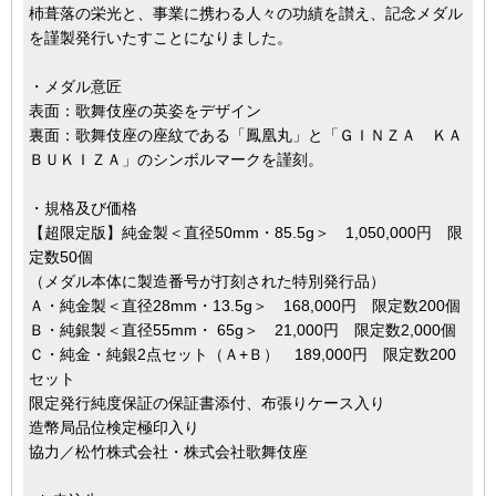
杮葺落の栄光と、事業に携わる人々の功績を讃え、記念メダル
を謹製発行いたすことになりました。
・メダル意匠
表面：歌舞伎座の英姿をデザイン
裏面：歌舞伎座の座紋である「鳳凰丸」と「ＧＩＮＺＡ ＫＡ
ＢＵＫＩＺＡ」のシンボルマークを謹刻。
・規格及び価格
【超限定版】純金製＜直径50mm・85.5g＞ 1,050,000円 限
定数50個
（メダル本体に製造番号が打刻された特別発行品）
Ａ・純金製＜直径28mm・13.5g＞ 168,000円 限定数200個
Ｂ・純銀製＜直径55mm・ 65g＞ 21,000円 限定数2,000個
Ｃ・純金・純銀2点セット（Ａ+Ｂ） 189,000円 限定数200
セット
限定発行純度保証の保証書添付、布張りケース入り
造幣局品位検定極印入り
協力／松竹株式会社・株式会社歌舞伎座