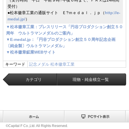
受付）
●松本徽章工業の通販サイト Ｅ?ｍｅｄａｌ．ｊｐ（
http://e-
medal.jp/
）
▼松本徽章工業：プレスリリース「円谷プロダクション創立５０
周年 ウルトラマンメダルのご案内」
▼E-medal.jp：「円谷プロダクション創立５０周年記念企画
〔純金製〕ウルトラマンメダル」
▼松本徽章鉱業WEBサイト
キーワード
記念メダル
松本徽章工業
カテゴリ
現物・純金積立一覧
©Capital F Co.,Ltd. All Rights Reserved.