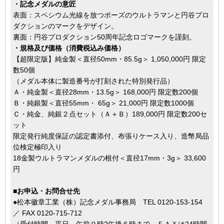
・記念メダルの意匠
表面：スペシウム光線を放つポーズのウルトラマンと円谷プロ
ダクションのマークをデザイン。
裏面：円谷プロダクション50周年記念ロゴマークを謹刻。
・規格及び価格（消費税込み価格）
【超限定版】純金製＜直径50mm・85.5g＞ 1,050,000円 限定
数50個
（メダル本体に製造番号が打刻された特別発行品）
Ａ・純金製＜直径28mm・13.5g＞ 168,000円 限定数200個
Ｂ・純銀製＜直径55mm・ 65g＞ 21,000円 限定数1000個
Ｃ・純金、純銀２点セット（Ａ＋Ｂ）189,000円 限定数200セ
ット
限定発行純度保証の認定書添付、布張りケース入り、造幣局品
位検定極印入り
18金製ウルトラマンメダルの根付＜直径17mm・3g＞ 33,600
円
■お申込・お問合せ先
●松本徽章工業（株）記念メダル事務局 TEL 0120-153-154
／ FAX 0120-715-712
（受付時間 平日 午前９時?午後６時まで、ＦＡＸは24時間