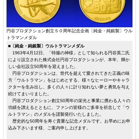
円谷プロダクション創立５０周年記念企画〔純金・純銀製〕ウル
トラマンメダル
■〔純金・純銀製〕ウルトラマンメダル
1963年4月12日、「特撮の神様」として知られる円谷英二氏
により設立された株式会社円谷プロダクションが、本年、輝か
しい会社設立50周年を迎えました。
円谷プロダクションは、世代を超えて愛されてきた正義の味
方「ウルトラマン」をはじめとする、様々なヒーローやキャラ
クターを生み出し、多くの人々に計り知れない夢と勇気を与え
続けてまいりました。
円谷プロダクション創立50周年の栄光と事業に携わる人々の
功績を讃えるとともに、ファンの皆様のご多幸を祈念して「ウ
ルトラマン」のメダルを謹製発行いたしました。
歴史的な50周年を寿ぐ貴重な記念メダルです。お早めにお申
込み下さいます様、ご案内申し上げます。