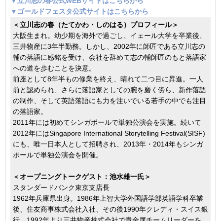
▼立川志の春公式WEBサイトはこちらから
▼ゴールドフェスタ公式サイトはこちらから
＜立川志の春（たてかわ・しのはる）プロフィール＞
大阪生まれ。幼少期を海外で過ごし、イェール大学を卒業後、
三井物産に3年半勤務。しかし、2002年に師匠である立川志の
輔の落語に感銘を受け、会社を辞めて志の輔師匠のもと落語家
への道を歩むことを決意。
前座として8年半もの修業を終え、晴れて二つ目に昇進。一人
前と認められ、さらに落語家としての腕を磨く傍ら、新作落語
の制作、そして英語落語にも力を注いでいる若手の中でも注目
の落語家。
2011年には初めてシンガポールで単独公演会を実施。続いて
2012年にはSingapore International Storytelling Festival(SISF)
にも、唯一日本人として招聘され、2013年・2014年もシンガ
ポールで単独公演会を開催。
＜オープニングトークゲスト：池水雄一氏＞
スタンダードバンク東京支店長
1962年兵庫県出身。1986年上智大学外国語学部英語学科卒業
後、住友商事株式会社入社、その後1990年クレディ・スイス銀
行、1992年より三井物産株式会社で貴金属チームリーダーを