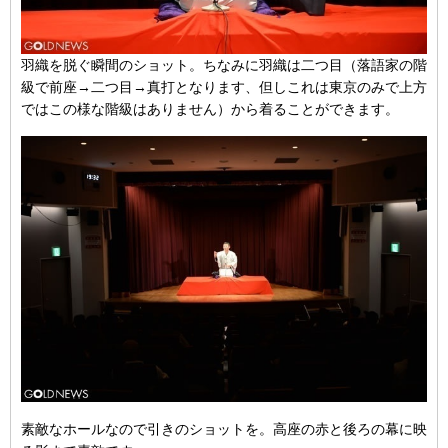
羽織を脱ぐ瞬間のショット。ちなみに羽織は二つ目（落語家の階
級で前座→二つ目→真打となります、但しこれは東京のみで上方
ではこの様な階級はありません）から着ることができます。
素敵なホールなので引きのショットを。高座の赤と後ろの幕に映