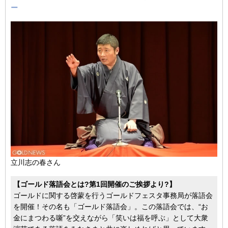
ー
立川志の春さん
【ゴールド落語会とは?第1回開催のご挨拶より?】
ゴールドに関する啓蒙を行うゴールドフェスタ事務局が落語会
を開催！その名も「ゴールド落語会」。この落語会では、“お
金にまつわる噺”を交えながら「笑いは福を呼ぶ」として大衆