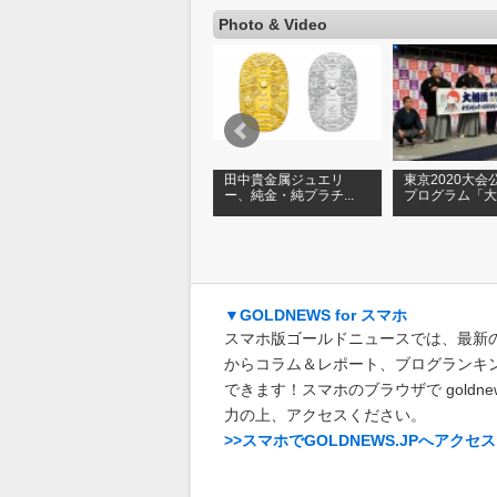
Photo & Video
【ゴールドフェスタ
田中貴金属ジュエリ
東京2020大会
.
2017】第2部「みんな...
ー、純金・純プラチ...
プログラム「大相
▼GOLDNEWS for スマホ
スマホ版ゴールドニュースでは、最新
からコラム＆レポート、ブログランキ
できます！スマホのブラウザで goldnews
力の上、アクセスください。
>>スマホでGOLDNEWS.JPへアクセス