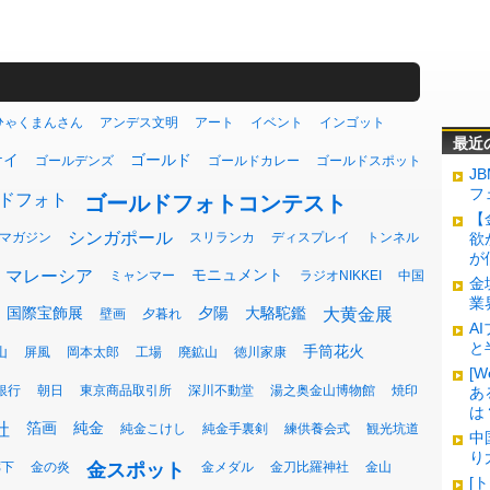
ひゃくまんさん
アンデス文明
アート
イベント
インゴット
最近
ケイ
ゴールド
ゴールデンズ
ゴールドカレー
ゴールドスポット
J
フ
ドフォト
ゴールドフォトコンテスト
【
シンガポール
マガジン
スリランカ
ディスプレイ
トンネル
欲
が
モニュメント
マレーシア
ミャンマー
ラジオNIKKEI
中国
金
業
国際宝飾展
夕陽
大駱駝鑑
大黄金展
壁画
夕暮れ
A
と
手筒花火
山
屏風
岡本太郎
工場
廃鉱山
徳川家康
[
銀行
朝日
東京商品取引所
深川不動堂
湯之奥金山博物館
焼印
あ
は
箔画
純金
社
純金こけし
純金手裏剣
練供養会式
観光坑道
中
り
廊下
金の炎
金スポット
金メダル
金刀比羅神社
金山
[