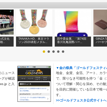
公式文化
TANAKA-HD、東京マラ
田中貴金属、「第74回
GINZA
...
ソン2020表彰メダル...
香川丸亀国際ハー...
バーやプ
▼金の祭典「ゴールドフェスティ
のニュース
地金、金貨、金箔、アート、カラ
ングが確認
で、限りなき可能性を持つ「金（
.jp と入
ついて理解・関心を深め、その魅
を目的に開催している日本で唯一
す。
>>ゴールドフェスタ公式サイトへ