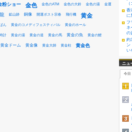
（
金粉ショー
金色
金色のATM
金色の大鈴
金色の湯
金運
香
銅像
龍
鉱山跡
開運ポスト宗春
飛行機
黄金
に
フ
ばん
黄金のコメディフェスティバル
黄金のホール
ネ
の
黄金の魚
時計
黄金の湯
黄金の道
黄金の馬
黄金の鯉
約
ン
黄金ドーム
黄金像
黄金色
黄金大師
黄金柱
い