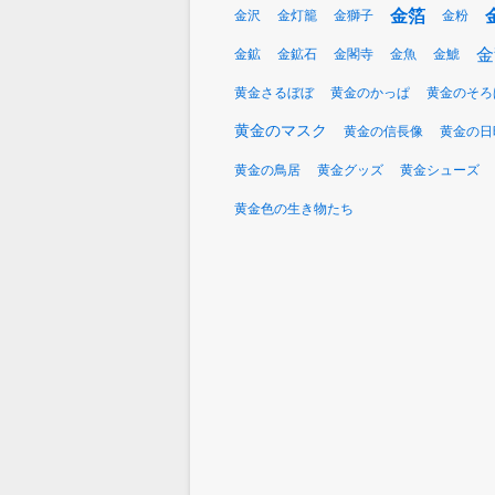
金箔
金沢
金灯籠
金獅子
金粉
金
金鉱
金鉱石
金閣寺
金魚
金鯱
黄金さるぼぼ
黄金のかっぱ
黄金のそろ
黄金のマスク
黄金の信長像
黄金の日
黄金の鳥居
黄金グッズ
黄金シューズ
黄金色の生き物たち