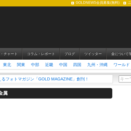
GOLDNEWS会員募集(無料)
・チャート
コラム・レポート
ブログ
ツイッター
金について
東北
関東
中部
近畿
中国
四国
九州・沖縄
ワールド
フォトマガジン「GOLD MAGAZINE」創刊！
金属