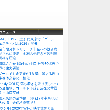
のニュース
BMA、10/17（土）に東京で「ゴールド
ェスティバル2026」開催
金市場分析＆リサーチ】金への投資意
がさらに後退、金利の先行き不透明感
価格を圧迫
塊購入させる詐欺の手口 被害60億円で
界に協力要請
Iブームでも金需要が1％増に留まる理由
半導体業界の二極化
Weekly GOLD] 落ち着きを取り戻しつつ
る金相場、ゴールド下落と反発の背景
？－山口英雄
国人民銀の金準備、6月は2年半余りぶ
大幅増 金価格急落でも
トウシル] 2026年W杯が映す世界と金