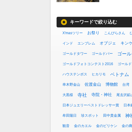
キーワードで絞り込む
お祭り
X'masツリー
こんぴらさん
オブジェ
キン
インド
エンブレム
ゴール
ゴールドタワー
ゴールドバー
ゴールドフォトコンテスト2016
ゴールド
ベトナム
ハウステンボス
ヒカリモ
佐渡金山
博物館
串木野金山
台湾
寺院・神社
寺社
大黒様
尾去沢鉱
日本ジュエリーベストドレッサー賞
日本
神
牟田陽日
珍スポット
田中貴金属
観音
金のカエル
金のビリケン
金の