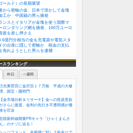
ゴールド）の長期展望
港から密輸の金、日本で溶かして金塊
加工か 中国籍の男ら摘発
ランスとイタリアが金塊を使う国際マ
ーロンダリング網を摘発、100万ユーロ
資産を差し押さえ
3.6億円分相当の金を充電器や電気スタ
ドの台座に隠して密輸か 税金の支払
を免れようとした男らを逮捕