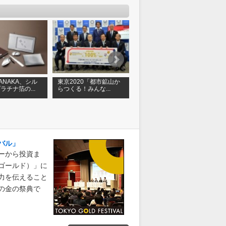
 TANAKA、シル
東京2020「都市鉱山か
GINZA TANAKA、ディ
ラチナ箔の...
らつくる！みんな...
ズニー映画「ファン...
速
バル」
ーから投資ま
ゴールド）」に
力を伝えること
の金の祭典で