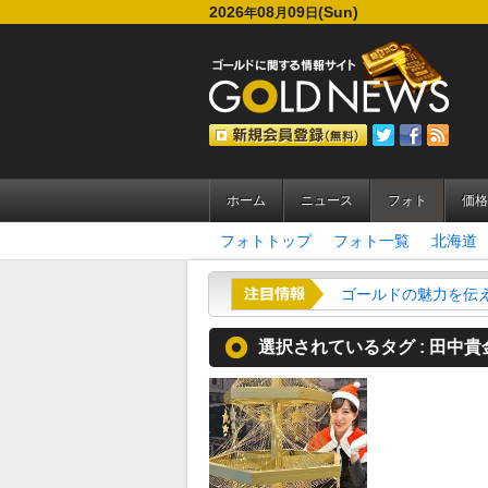
2026
08
09
(Sun)
年
月
日
ホーム
ニュース
フォト
価格
フォトトップ
フォト一覧
北海道
ゴールドの魅力を伝える
選択されているタグ :
田中貴