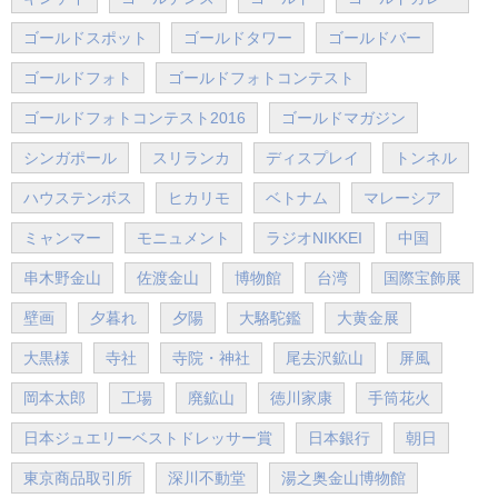
ゴールドスポット
ゴールドタワー
ゴールドバー
ゴールドフォト
ゴールドフォトコンテスト
ゴールドフォトコンテスト2016
ゴールドマガジン
シンガポール
スリランカ
ディスプレイ
トンネル
ハウステンボス
ヒカリモ
ベトナム
マレーシア
ミャンマー
モニュメント
ラジオNIKKEI
中国
串木野金山
佐渡金山
博物館
台湾
国際宝飾展
壁画
夕暮れ
夕陽
大駱駝鑑
大黄金展
大黒様
寺社
寺院・神社
尾去沢鉱山
屏風
岡本太郎
工場
廃鉱山
徳川家康
手筒花火
日本ジュエリーベストドレッサー賞
日本銀行
朝日
東京商品取引所
深川不動堂
湯之奥金山博物館