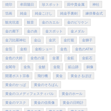
焼印
牟田陽日
珍スポット
田中貴金属
神社
箔画
純金
純金こけし
純金手裏剣
練供養会式
観光坑道
観音
金のカエル
金のビリケン
金の廊下
金の炎
金スポット
金メダル
金刀比羅神社
金山
金沢
金灯籠
金獅子
金箔
金粉
金粉ショー
金色
金色のATM
金色の大鈴
金色の湯
金運
金鉱
金鉱石
金閣寺
金魚
金鯱
金龍
鉱山跡
銅像
開運ポスト宗春
飛行機
黄金
黄金さるぼぼ
黄金のかっぱ
黄金のそろばん
黄金のコメディフェスティバル
黄金のホール
黄金のマスク
黄金の信長像
黄金の日時計