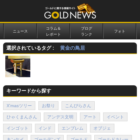
コラム＆
ブログ
ニュース
フォト
レポート
ランク
選択されているタグ :
黄金の鳥居
キーワードから探す
X'masツリー
お祭り
こんぴらさん
ひゃくまんさん
アンデス文明
アート
イベント
インゴット
インド
エンブレム
オブジェ
キンケイ
ゴールデンズ
ゴールド
ゴールドカレー