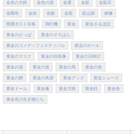
金色の大鈴
金色の湯
金運
金鉱
金鉱石
金閣寺
金魚
金鯱
金龍
鉱山跡
銅像
開運ポスト宗春
飛行機
黄金
黄金さるぼぼ
黄金のかっぱ
黄金のそろばん
黄金のコメディフェスティバル
黄金のホール
黄金のマスク
黄金の信長像
黄金の日時計
黄金の湯
黄金の道
黄金の馬
黄金の魚
黄金の鯉
黄金の鳥居
黄金グッズ
黄金シューズ
黄金ドーム
黄金像
黄金大師
黄金柱
黄金色
黄金色の生き物たち