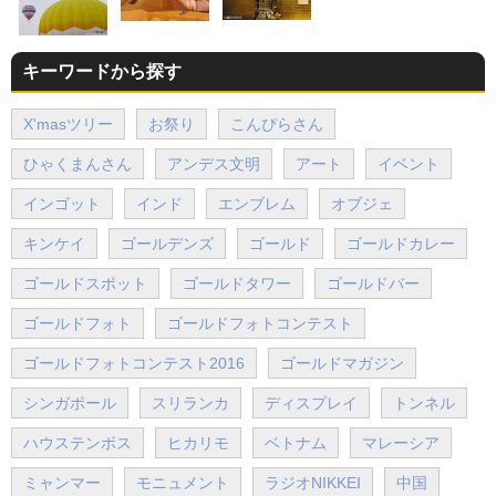
キーワードから探す
X'masツリー
お祭り
こんぴらさん
ひゃくまんさん
アンデス文明
アート
イベント
インゴット
インド
エンブレム
オブジェ
キンケイ
ゴールデンズ
ゴールド
ゴールドカレー
ゴールドスポット
ゴールドタワー
ゴールドバー
ゴールドフォト
ゴールドフォトコンテスト
ゴールドフォトコンテスト2016
ゴールドマガジン
シンガポール
スリランカ
ディスプレイ
トンネル
ハウステンボス
ヒカリモ
ベトナム
マレーシア
ミャンマー
モニュメント
ラジオNIKKEI
中国