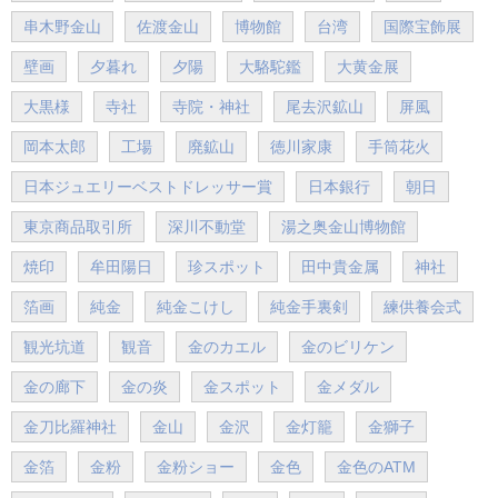
串木野金山
佐渡金山
博物館
台湾
国際宝飾展
壁画
夕暮れ
夕陽
大駱駝鑑
大黄金展
大黒様
寺社
寺院・神社
尾去沢鉱山
屏風
岡本太郎
工場
廃鉱山
徳川家康
手筒花火
日本ジュエリーベストドレッサー賞
日本銀行
朝日
東京商品取引所
深川不動堂
湯之奥金山博物館
焼印
牟田陽日
珍スポット
田中貴金属
神社
箔画
純金
純金こけし
純金手裏剣
練供養会式
観光坑道
観音
金のカエル
金のビリケン
金の廊下
金の炎
金スポット
金メダル
金刀比羅神社
金山
金沢
金灯籠
金獅子
金箔
金粉
金粉ショー
金色
金色のATM