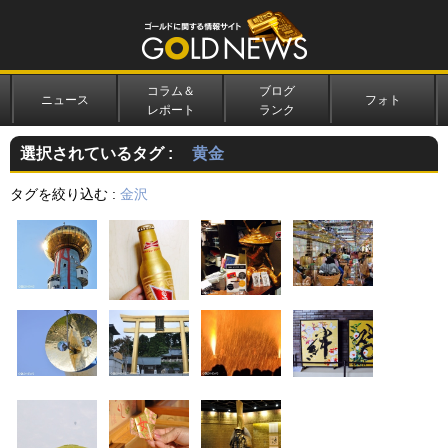
コラム＆
ブログ
ニュース
フォト
レポート
ランク
選択されているタグ :
黄金
タグを絞り込む :
金沢