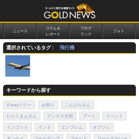
コラム＆
ブログ
ニュース
フォト
レポート
ランク
選択されているタグ :
飛行機
キーワードから探す
X'masツリー
お祭り
こんぴらさん
ひゃくまんさん
アンデス文明
アート
イベント
インゴット
インド
エンブレム
オブジェ
キンケイ
ゴールデンズ
ゴールド
ゴールドカレー