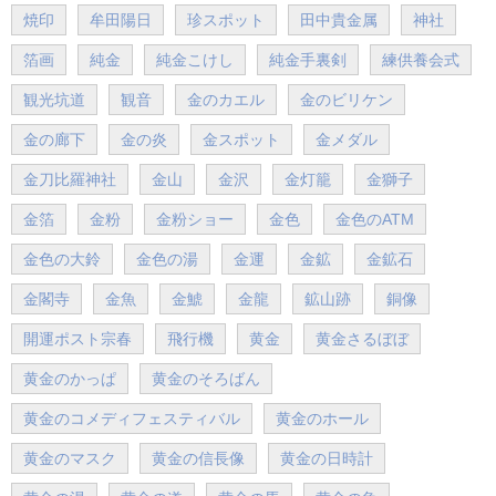
焼印
牟田陽日
珍スポット
田中貴金属
神社
箔画
純金
純金こけし
純金手裏剣
練供養会式
観光坑道
観音
金のカエル
金のビリケン
金の廊下
金の炎
金スポット
金メダル
金刀比羅神社
金山
金沢
金灯籠
金獅子
金箔
金粉
金粉ショー
金色
金色のATM
金色の大鈴
金色の湯
金運
金鉱
金鉱石
金閣寺
金魚
金鯱
金龍
鉱山跡
銅像
開運ポスト宗春
飛行機
黄金
黄金さるぼぼ
黄金のかっぱ
黄金のそろばん
黄金のコメディフェスティバル
黄金のホール
黄金のマスク
黄金の信長像
黄金の日時計