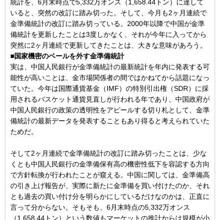
統計を、6月末時点で5,332万オンス（1,658.44トン）に達して
いると、突然の改訂に踏み切った。そして、今月も2ヶ月連続で
金準備統計の改訂に踏み切っている。2000年以降で中国が金準
備統計を更新したことは3度しかなく、それが今年に入ってから
突然に2ヶ月連続で更新してきたことは、大きな意味があろう。
■国家機密のベールを外す金準備統計
実は、中国人民銀行が金準備統計の最新統計を年内に発表する可
能性が高いことは、金市場関係者の間ではかねてから話題になっ
ていた。今年は国際通貨基金（IMF）の特別引出権（SDR）に採
用されるバスケット通貨見直しが行われる年であり、中国政府が
中国人民銀行の政策の透明性をアピールする切り札として、金準
備統計の最新データを発表することもあり得ると考えられていた
ためだ。
そして2ヶ月連続で金準備統計の改訂に踏み切ったことは、少な
くとも中国人民銀行の金準備保有高の機密性低下を容認する方向
で方針転換が行われたことが窺える。中国に関しては、金準備高
の引き上げ報告が、実際に新たに金準備を買い付けたのか、それ
とも過去の買い付け分を明らかにしているだけなのかは、正直に
言って分からない。そもそも、6月末時点の5,332万オンス
（1,658.44トン）という数値もマーケットの推計からは規模が小