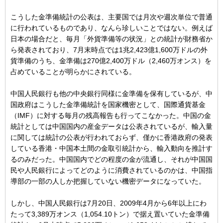
こうした金準備統計の公表は、主要国では月次や週次単位で普通
に行われているものであり、なんら珍しいことではない。例えば
日本の場合だと、毎月「外貨準備等の状況」との統計が財務省か
ら発表されており、7月末時点では1兆2,423億1,600万ドルの外
貨準備のうち、金準備は270億2,400万ドル（2,460万オンス）を
占めていることが明らかにされている。
中国人民銀行も他の中央銀行同様に金準備を保有しているが、中
国政府はこうした金準備統計を国家機密として、国際通貨基金
（IMF）に対する毎月の残高報告も行ってこなかった。中国の金
統計としては中国国内の産金データは公表されているが、輸入量
に関しては統計の公表が行われておらず、僅かに香港政府の発表
している香港・中国本土間の金取引統計から、輸入動向を推計す
るのみだった。中国国内でどの程度の金が流通し、それが中国国
民や人民銀行によってどのように消費されているのかは、中国指
導部の一部の人しか把握していない機密データになっていた。
しかし、中国人民銀行は7月20日、2009年4月から6年以上にわ
たって3,389万オンス（1,054.10トン）で据え置いていた金準備