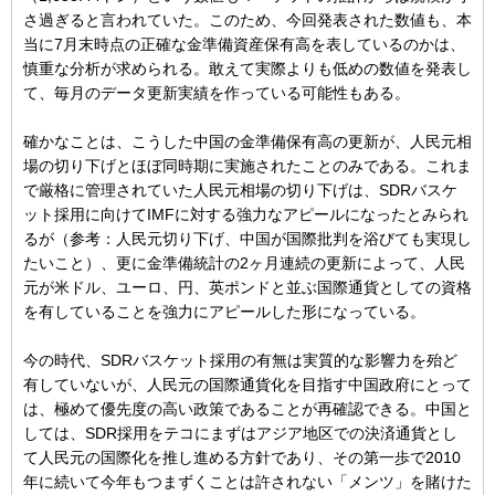
さ過ぎると言われていた。このため、今回発表された数値も、本
当に7月末時点の正確な金準備資産保有高を表しているのかは、
慎重な分析が求められる。敢えて実際よりも低めの数値を発表し
て、毎月のデータ更新実績を作っている可能性もある。
確かなことは、こうした中国の金準備保有高の更新が、人民元相
場の切り下げとほぼ同時期に実施されたことのみである。これま
で厳格に管理されていた人民元相場の切り下げは、SDRバスケ
ット採用に向けてIMFに対する強力なアピールになったとみられ
るが（参考：人民元切り下げ、中国が国際批判を浴びても実現し
たいこと）、更に金準備統計の2ヶ月連続の更新によって、人民
元が米ドル、ユーロ、円、英ポンドと並ぶ国際通貨としての資格
を有していることを強力にアピールした形になっている。
今の時代、SDRバスケット採用の有無は実質的な影響力を殆ど
有していないが、人民元の国際通貨化を目指す中国政府にとって
は、極めて優先度の高い政策であることが再確認できる。中国と
しては、SDR採用をテコにまずはアジア地区での決済通貨とし
て人民元の国際化を推し進める方針であり、その第一歩で2010
年に続いて今年もつまずくことは許されない「メンツ」を賭けた