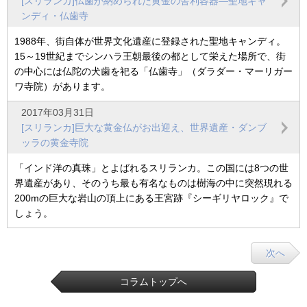
[スリランカ]仏歯が納められた黄金の舎利容器―聖地キャ
ンディ・仏歯寺
1988年、街自体が世界文化遺産に登録された聖地キャンディ。
15～19世紀までシンハラ王朝最後の都として栄えた場所で、街
の中心には仏陀の犬歯を祀る「仏歯寺」（ダラダー・マーリガー
ワ寺院）があります。
2017年03月31日
[スリランカ]巨大な黄金仏がお出迎え、世界遺産・ダンブ
ッラの黄金寺院
「インド洋の真珠」とよばれるスリランカ。この国には8つの世
界遺産があり、そのうち最も有名なものは樹海の中に突然現れる
200mの巨大な岩山の頂上にある王宮跡『シーギリヤロック』で
しょう。
次へ
コラムトップへ