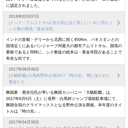
に認定されました。
2019年03月07日
[インド・アムリトサル] 息を呑むほど美しい！水に浮かぶ
シク教の聖地「黄金寺院」
インドの首都・デリーから北西に焼く450Km、パキスタンとの
国境近くにあるパンジャーブ州最大の都市アムリトサル。国境の
要衝であると同時に、シク教徒の総本山・黄金寺院があることで
有名な街です。
2017年08月06日
[大駱駝艦] 白馬村野外公演2017『時の光』 闇に放たれた
黄金たち
舞踏家・麿赤兒氏が率いる舞踏カンパニー「大駱駝艦」は、
2017年8月5日（土）に長野・白馬村ジャンプ場前駐車場にて、
舞踏合宿のクライマックスとなる野外公演を開催。本年度のタイ
トルは『時の光』。
2017年04月30日