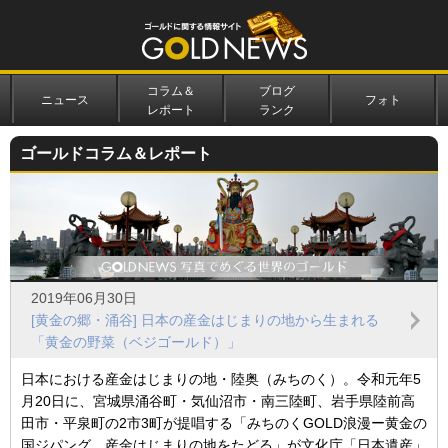
コラム＆
ブログ
ニュース
フォト
レポート
ランク
ゴールドコラム＆レポート
2019年06月30日
[黄金の郷・涌谷] 日本の産金はじまりの地から生まれる
「黄金の野菜（ベジゴールド）」
日本における産金はじまりの地・陸奥（みちのく）。令和元年5
月20日に、宮城県涌谷町・気仙沼市・南三陸町、岩手県陸前高
田市・平泉町の2市3町が提唱する「みちのくGOLD浪漫ー黄金の
国ジパング、産金はじまりの地をたどる」が文化庁「日本遺産」