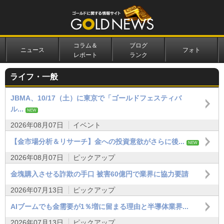
コラム＆
ブログ
ニュース
フォト
レポート
ランク
ライフ・一般
JBMA、10/17（土）に東京で「ゴールドフェスティバ
ル...
NEW
2026年08月07日
イベント
【金市場分析＆リサーチ】金への投資意欲がさらに後...
NEW
2026年08月07日
ピックアップ
金塊購入させる詐欺の手口 被害60億円で業界に協力要請
2026年07月13日
ピックアップ
AIブームでも金需要が1％増に留まる理由と半導体業界...
2026年07月13日
ピックアップ