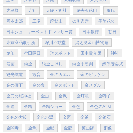
大黒様
寺社
寺院・神社
尾去沢鉱山
屏風
岡本太郎
工場
廃鉱山
徳川家康
手筒花火
日本ジュエリーベストドレッサー賞
日本銀行
朝日
東京商品取引所
深川不動堂
湯之奥金山博物館
焼印
牟田陽日
珍スポット
田中貴金属
神社
箔画
純金
純金こけし
純金手裏剣
練供養会式
観光坑道
観音
金のカエル
金のビリケン
金の廊下
金の炎
金スポット
金メダル
金刀比羅神社
金山
金沢
金灯籠
金獅子
金箔
金粉
金粉ショー
金色
金色のATM
金色の大鈴
金色の湯
金運
金鉱
金鉱石
金閣寺
金魚
金鯱
金龍
鉱山跡
銅像