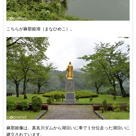
こちらが麻那姫湖（まなひめこ）。
麻那姫像は、真名川ダムから湖沿いに車で１分位走った湖沿いに
建立されています。