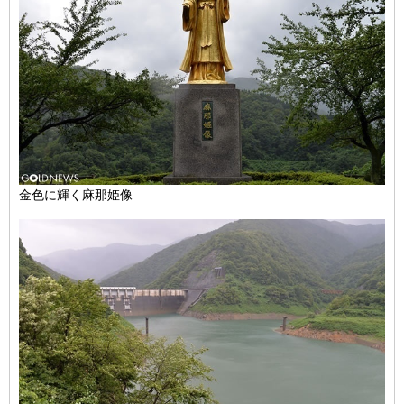
金色に輝く麻那姫像