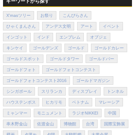
キーワードから探す
X'masツリー
お祭り
こんぴらさん
ひゃくまんさん
アンデス文明
アート
イベント
インゴット
インド
エンブレム
オブジェ
キンケイ
ゴールデンズ
ゴールド
ゴールドカレー
ゴールドスポット
ゴールドタワー
ゴールドバー
ゴールドフォト
ゴールドフォトコンテスト
ゴールドフォトコンテスト2016
ゴールドマガジン
シンガポール
スリランカ
ディスプレイ
トンネル
ハウステンボス
ヒカリモ
ベトナム
マレーシア
ミャンマー
モニュメント
ラジオNIKKEI
中国
串木野金山
佐渡金山
博物館
台湾
国際宝飾展
壁画
夕暮れ
夕陽
大駱駝鑑
大黄金展