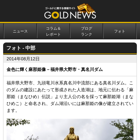
コラム＆
ブログ
ニュース
フォト
レポート
ランク
フォト - 中部
2014年08月12日
金色に輝く麻那姫像－福井県大野市・真名川ダム
福井県大野市、九頭竜川水系真名川中流部にある真名川ダム。こ
のダムの建設にあたって形成された人造湖は、地元に伝わる「麻
那姫（まなひめ）伝説」より主人公の名を採って麻那姫湖（まな
ひめこ）と命名され、ダム湖沿いには麻那姫の像が建立されてい
ます。