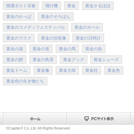
開運ポスト宗春
飛行機
黄金
黄金さるぼぼ
黄金のかっぱ
黄金のそろばん
黄金のコメディフェスティバル
黄金のホール
黄金のマスク
黄金の信長像
黄金の日時計
黄金の湯
黄金の道
黄金の馬
黄金の魚
黄金の鯉
黄金の鳥居
黄金グッズ
黄金シューズ
黄金ドーム
黄金像
黄金大師
黄金柱
黄金色
黄金色の生き物たち
©Capital F Co.,Ltd. All Rights Reserved.