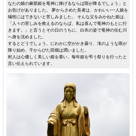
なたの娘の麻那姫を竜神に捧げるならば雨が降るでしょう」と
お告げがありました。 夢からさめた長者は、かわいい一人娘を
犠牲にはできないと苦しみました。 そんな父をみかねた姫は、
「人々の苦しみを救えるのならば、私は喜んで竜神のもとに行
きます。」と言うとその日のうちに、白衣の姿で竜神の住む川
へ身を沈めました。
するとどうでしょう。にわかに空がかき曇り、滝のような雨が
降り始め、干からびた田畑は潤いました。
村人は心優しく美しい姫を慕い、毎年姫を弔う祭りを行ったと
言い伝えられています。