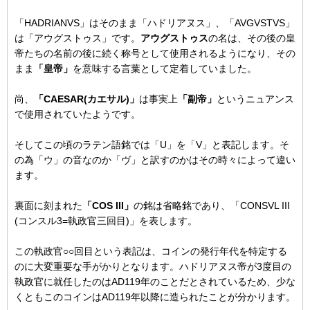
「HADRIANVS」はそのまま「ハドリアヌス」、「AVGVSTVS」
は「アウグストゥス」です。
アウグストゥス
の名は、その後の皇
帝たちの名前の後に続く称号として使用されるようになり、その
まま
「皇帝」
を意味する言葉として定着していました。
尚、
「CAESAR(カエサル)」
は事実上
「副帝」
というニュアンス
で使用されていたようです。
そしてこの頃のラテン語銘では「U」を「V」と表記します。そ
の為「ウ」の音なのか「ヴ」と訳すのかはその時々によって違い
ます。
裏面に刻まれた
「COS III」
の銘は省略銘であり、「CONSVL III
(コンスル3=執政官三回目)」を表します。
この執政官○○回目という表記は、コインの発行年代を特定する
のに大変重要な手がかりとなります。ハドリアヌス帝が3度目の
執政官に就任したのはAD119年のことだとされているため、少な
くともこのコインはAD119年以降に造られたことが分かります。