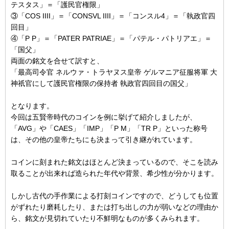
テスタス」＝「護民官権限」
③「COS IIII」＝「CONSVL IIII」＝「コンスル4」＝「執政官四
回目」
④「P P」＝「PATER PATRIAE」＝「パテル・パトリアエ」＝
「国父」
両面の銘文を合せて訳すと、
「最高司令官 ネルウァ・トラヤヌス皇帝 ゲルマニア征服将軍 大
神祇官にして護民官権限の保持者 執政官四回目の国父」
となります。
今回は五賢帝時代のコインを例に挙げて紹介しましたが、
「AVG」や「CAES」「IMP」「P M」「TR P」といった称号
は、その他の皇帝たちにも決まって引き継がれています。
コインに刻まれた銘文はほとんど決まっているので、そこを読み
取ることが出来れば造られた年代や背景、希少性が分かります。
しかし古代の手作業による打刻コインですので、どうしても位置
がずれたり磨耗したり、または打ち出しの力が弱いなどの理由か
ら、銘文が見切れていたり不鮮明なものが多くみられます。