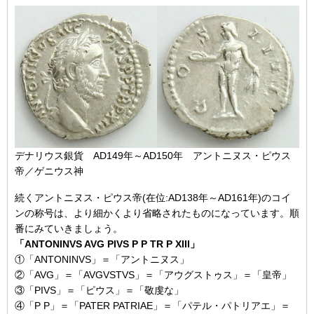
デナリウス銀貨 AD149年～AD150年 アントニヌス・ピウス
帝／ゲニウス神
続くアントニヌス・ピウス帝(在位:AD138年～AD161年)のコイ
ンの称号は、より細かくより省略されたものになっています。順
番にみていきましょう。
「ANTONINVS AVG PIVS P P TR P XIII」
①「ANTONINVS」＝「アントニヌス」
②「AVG」＝「AVGVSTVS」＝「アウグストゥス」＝「皇帝」
③「PIVS」＝「ピウス」＝「敬虔な」
④「P P」＝「PATER PATRIAE」＝「パテル・パトリアエ」＝