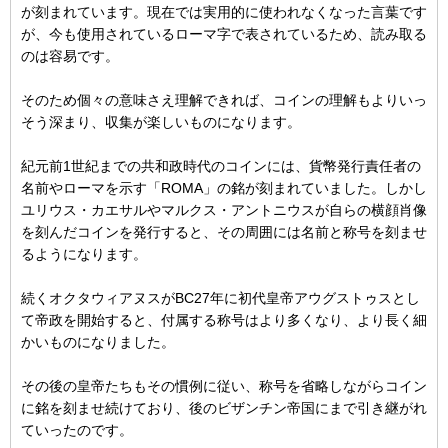
が刻まれています。現在では実用的に使われなくなった言葉です
が、今も使用されているローマ字で表されているため、読み取る
のは容易です。
そのため個々の意味さえ理解できれば、コインの理解もよりいっ
そう深まり、収集が楽しいものになります。
紀元前1世紀までの共和政時代のコインには、貨幣発行責任者の
名前やローマを示す「ROMA」の銘が刻まれていました。しかし
ユリウス・カエサルやマルクス・アントニウスが自らの横顔肖像
を刻んだコインを発行すると、その周囲には名前と称号を刻ませ
るようになります。
続くオクタウィアヌスがBC27年に初代皇帝アウグストゥスとし
て帝政を開始すると、付属する称号はより多くなり、より長く細
かいものになりました。
その後の皇帝たちもその慣例に従い、称号を省略しながらコイン
に銘を刻ませ続けており、後のビザンチン帝国にまで引き継がれ
ていったのです。