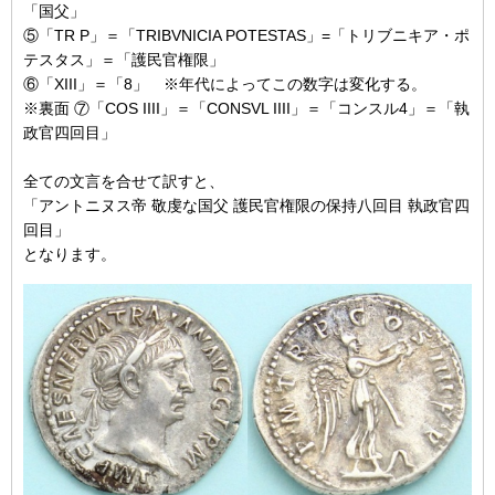
「国父」
⑤「TR P」＝「TRIBVNICIA POTESTAS」=「トリブニキア・ポ
テスタス」＝「護民官権限」
⑥「XIII」＝「8」 ※年代によってこの数字は変化する。
※裏面 ⑦「COS IIII」＝「CONSVL IIII」＝「コンスル4」＝「執
政官四回目」
全ての文言を合せて訳すと、
「アントニヌス帝 敬虔な国父 護民官権限の保持八回目 執政官四
回目」
となります。