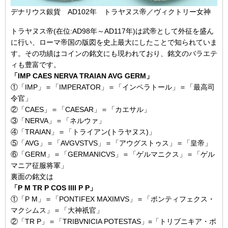
デナリウス銀貨 AD102年 トラヤヌス帝／ヴィクトリー女神
トラヤヌス帝(在位:AD98年～AD117年)は武帝として外征を盛ん
に行い、ローマ帝国の版図を史上最大にしたことで知られていま
す。その功績はコインの銘文にも現われており、銘文のバラエテ
ィも豊富です。
「IMP CAES NERVA TRAIAN AVG GERM」
①「IMP」＝「IMPERATOR」＝「インペラトール」＝「最高司
令官」
②「CAES」＝「CAESAR」＝「カエサル」
③「NERVA」＝「ネルウァ」
④「TRAIAN」＝「トライアン(トラヤヌス)」
⑤「AVG」＝「AVGVSTVS」＝「アウグストゥス」＝「皇帝」
⑥「GERM」＝「GERMANICVS」＝「ゲルマニクス」＝「ゲル
マニア征服将軍」
裏面の銘文は
「P M TR P COS IIII P P」
①「P M」＝「PONTIFEX MAXIMVS」＝「ポンティフェクス・
マクシムス」＝「大神祇官」
②「TR P」＝「TRIBVNICIA POTESTAS」=「トリブニキア・ポ