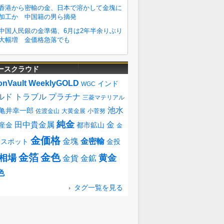
ースクラウド
onVault
WeeklyGOLD
インド
WGC
ルド
トラブル
プラチナ
三菱マテリアル
池水
亀井幸一郎
佐渡金山
大黄金展
小菅努
純金
田中貴金属
金
産金
都市鉱山
金
金価格
金塊
金密輸
金スポット
金投
金箔
金色
相場
黄金
金貨
金鉱
色
タグ一覧を見る