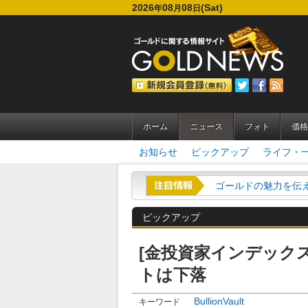
2026
08
08
(Sat)
年
月
日
ホーム
ニュース
フォト
価格
お知らせ
ピックアップ
ライフ・
ゴールドの魅力を伝える
ピックアップ
[金投資家インデック
トは下落
BullionVault
キーワード