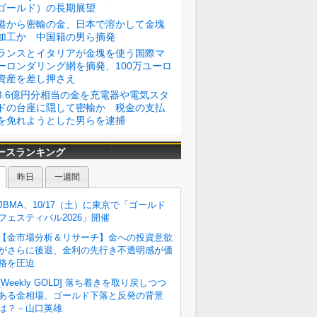
ゴールド）の長期展望
港から密輸の金、日本で溶かして金塊
加工か 中国籍の男ら摘発
ランスとイタリアが金塊を使う国際マ
ーロンダリング網を摘発、100万ユーロ
資産を差し押さえ
3.6億円分相当の金を充電器や電気スタ
ドの台座に隠して密輸か 税金の支払
を免れようとした男らを逮捕