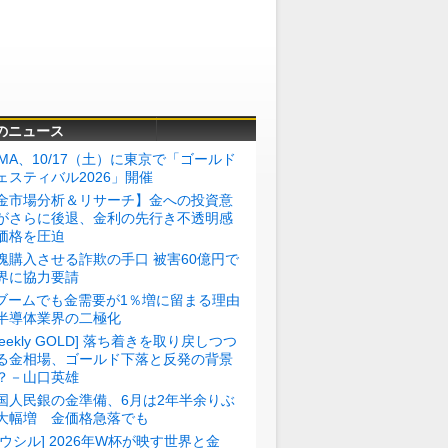
のニュース
BMA、10/17（土）に東京で「ゴールド
ェスティバル2026」開催
金市場分析＆リサーチ】金への投資意
がさらに後退、金利の先行き不透明感
価格を圧迫
塊購入させる詐欺の手口 被害60億円で
界に協力要請
Iブームでも金需要が1％増に留まる理由
半導体業界の二極化
Weekly GOLD] 落ち着きを取り戻しつつ
る金相場、ゴールド下落と反発の背景
？－山口英雄
国人民銀の金準備、6月は2年半余りぶ
大幅増 金価格急落でも
トウシル] 2026年W杯が映す世界と金