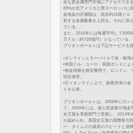
全な貴金属専門市場にアクセスでき
89%が北アメリカと西ヨーロッパに
金地金の評価額は、現在約15億ドル
有する金備蓄量を上回る。それに加え、
ている。
また、2016年には毎週平均して500
万ドル（約720億円）となっている。
ブリオンボールトは下記サービスを
•オンラインとモーバイルで金・銀地
•米国ドル・ユーロ・英国ポンドによ
•地金現物を格安費用で、ロンドン、
特定保管。
•日々オンライン上で、顧客所有の金
トを公表。
ブリオンボールトは、2008年にロン
て、2009年には、個人投資家が地
女王賞を革新部門で受賞し、2013年
が認められ、英国女王賞の国際取引
ー・タイムズの成長のスピードと規模を測
0社）と Top Track（中規模非