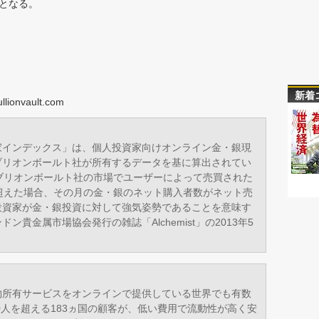
びとなる。
04
新着
onvault.com
家インデックス」は、個人投資家向けオンライン金・銀現
ブリオンボールト社が所有するデータを基に算出されてい
ブリオンボールト社の市場でユーザーによって売買された
超えた場合、その月の金・銀のネット購入者数がネット売
投資家が金・銀投資に対して強気姿勢であることを意味す
貴金属市場協会発行の雑誌「Alchemist」の2013年5
物所有サービスをオンラインで提供している世界でも有数
0人を超える183ヵ国の顧客が、低い費用で流動性が高く安