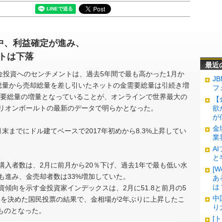
る中、利益確定が進み、
トは下落
最近
家の金投資へのセンチメントは、過去5年間で最も高かった1月か
J
総量から売却総量を差し引いたネットの金需要総量は引続き増
フ
金需要総量の増量となっていることが、オンラインで世界最大の
【
リオンボールトの最新のデータで明らかとなった。
欲
が
金
末までにドル建てベースで2017年初めから8.3%上昇してい
業
A
と
購入者数は、2月に前月から20％下げ、過去1年で最も低い水
[
も進み、金売却者数は33%増加していた。
あ
は
傾向を示す金投資家インデックスは、2月に51.8と前月の5
中
IT）を決めた国民投票の結果で、金相場が2年ぶりに上昇したこ
り
いものとなった。
[