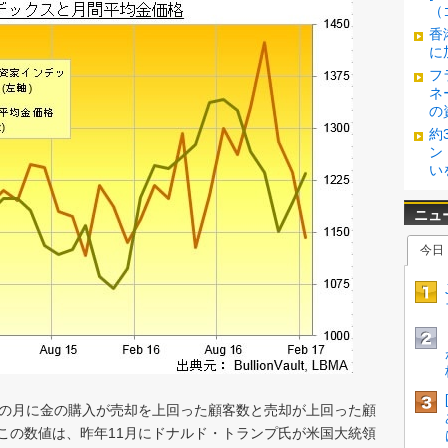
（
香
に
フ
ネ
の
約
ン
い
その月に金の購入が売却を上回った顧客数と売却が上回った顧
この数値は、昨年11月にドナルド・トランプ氏が米国大統領