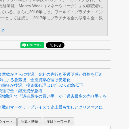
要経済誌「Money Week（マネーウィーク）」の購読者に
ている。さらに2016年には、ワールド・プラチナ・イン
ーとして提携し、2017年にプラチナ地金の取引を金・銀
。
.jp
資意欲がさらに後退、金利の先行き不透明感が価格を圧迫
争による急落後、金投資家心理は安定化
の熱狂が後退、投資家心理は14年ぶりの急低下
緊迫で金・銀投資が急増
現物取引で「過去最多の買い手」が「過去最多の売り手」を
有数のマーケットプレイスで史上最も忙しいクリスマスに
ツイート
写真・映像
注目キーワード