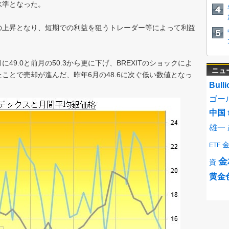
水準となった。
％の上昇となり、短期での利益を狙うトレーダー等によって利益
9.0と前月の50.3から更に下げ、BREXITのショックによ
ニュ
ことで売却が進んだ、昨年6月の48.6に次ぐ低い数値となっ
Bulli
ゴー
中国
雄一
ETF
金
資
黄金