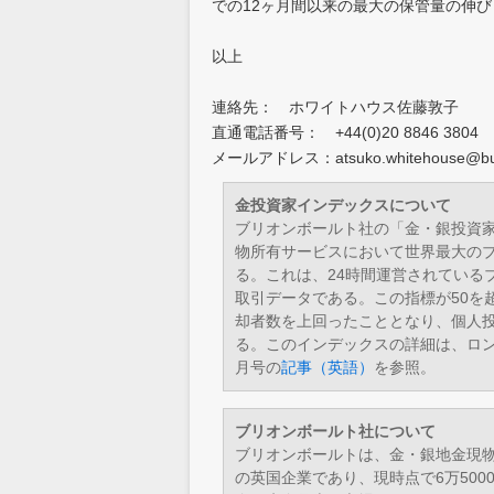
での12ヶ月間以来の最大の保管量の伸
以上
連絡先： ホワイトハウス佐藤敦子
直通電話番号： +44(0)20 8846 38
メールアドレス：atsuko.whitehouse@bulli
金投資家インデックスについて
ブリオンボールト社の「金・銀投資
物所有サービスにおいて世界最大の
る。これは、24時間運営されている
取引データである。この指標が50を
却者数を上回ったこととなり、個人
る。このインデックスの詳細は、ロンドン
月号の
記事（英語）
を参照。
ブリオンボールト社について
ブリオンボールトは、金・銀地金現
の英国企業であり、現時点で6万500