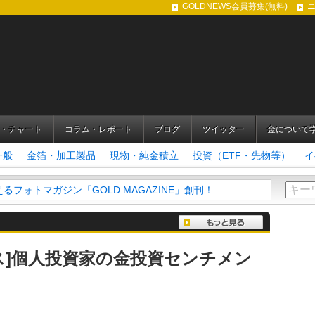
GOLDNEWS会員募集(無料)
・チャート
コラム・レポート
ブログ
ツイッター
金について
一般
金箔・加工製品
現物・純金積立
投資（ETF・先物等）
イ
フォトマガジン「GOLD MAGAZINE」創刊！
ス]個人投資家の金投資センチメン