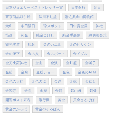
日本ジュエリーベストドレッサー賞
日本銀行
朝日
東京商品取引所
深川不動堂
湯之奥金山博物館
焼印
牟田陽日
珍スポット
田中貴金属
神社
箔画
純金
純金こけし
純金手裏剣
練供養会式
観光坑道
観音
金のカエル
金のビリケン
金の廊下
金の炎
金スポット
金メダル
金刀比羅神社
金山
金沢
金灯籠
金獅子
金箔
金粉
金粉ショー
金色
金色のATM
金色の大鈴
金色の湯
金運
金鉱
金鉱石
金閣寺
金魚
金鯱
金龍
鉱山跡
銅像
開運ポスト宗春
飛行機
黄金
黄金さるぼぼ
黄金のかっぱ
黄金のそろばん