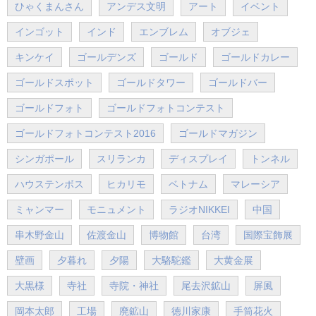
ひゃくまんさん
アンデス文明
アート
イベント
インゴット
インド
エンブレム
オブジェ
キンケイ
ゴールデンズ
ゴールド
ゴールドカレー
ゴールドスポット
ゴールドタワー
ゴールドバー
ゴールドフォト
ゴールドフォトコンテスト
ゴールドフォトコンテスト2016
ゴールドマガジン
シンガポール
スリランカ
ディスプレイ
トンネル
ハウステンボス
ヒカリモ
ベトナム
マレーシア
ミャンマー
モニュメント
ラジオNIKKEI
中国
串木野金山
佐渡金山
博物館
台湾
国際宝飾展
壁画
夕暮れ
夕陽
大駱駝鑑
大黄金展
大黒様
寺社
寺院・神社
尾去沢鉱山
屏風
岡本太郎
工場
廃鉱山
徳川家康
手筒花火