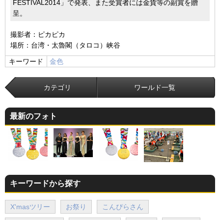
FESTIVAL2014」で発表、また受賞者には金貨等の副賞を贈
呈。
撮影者：ピカピカ
場所：台湾・太魯閣（タロコ）峡谷
キーワード
金色
カテゴリ
ワールド一覧
最新のフォト
キーワードから探す
X'masツリー
お祭り
こんぴらさん