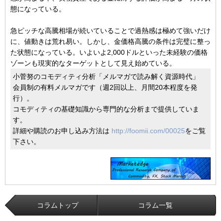
態になっている。
急ピッチな高騰相場が続いていることで過熱感は極めて強いだけ
に、値動きは荒れ易い。しかし、金価格高騰の条件は完璧に整っ
た状態になっている。いよいよ2,000ドルといった未経験の価格
ゾーンも現実的なターゲットとして見え始めている。
小菅努のコモディティ分析「メルマガで読み解く資源時代」
会員制の有料メルマガです（週2回以上、月間20本程度を発
行）。
コモディティの基礎知識から専門的な分析まで提供していま
す。
詳細や購読のお申し込み方法は
http://foomii.com/00025
をご覧
下さい。
コラムトップ
コラム一覧