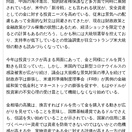
問題、中国の海洋進出、知的財産権保護など多方面で同時に展開
されているが、米中の「新冷戦」とも言われる状況が、安全資産
としての金に対する投資ニーズを高めている。従来は景気への配
慮もあって全面的な対立は回避されてきたが、現在は財政政策と
金融政策がフル稼働の状態にあるため、経済ショックを限定でき
るとの計算もあるのだろう。しかも秋には大統領選挙を控えてお
り、支持率が低下しているとの世論調査が目立つトランプ米大統
領の動きも読みづらくなっている。
今年は投資リスクが高まる局面にあって、金と同様にドルを買う
動きも目立っていた。しかし、米国内では新型コロナウイルスの
感染被害が広がり続け、議会は大規模な景気対策の導入を続けて
財政赤字は膨張し、米連邦準備制度理事会（FRB）が異例の金融
緩和策で低金利とマネーストックの膨張を促す中、もはやドルが
投資家の不安心理の受け皿として機能しなくなり始めている。
金相場の高騰は、換言すればドルを売って金を購入する動きが広
がりを見せていることを意味し、国際基軸通貨であるドルでさえ
も、信認を失い始めていることが示されている。国家の信用に基
づくペーパー資産では資産を防衛できないのではないかとの危機
感が高まる中、実物資産である金に対する評価が高まる一方の状