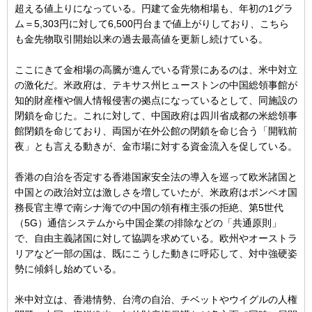
超える値上りになっている。円建て金先物相場も、年初の1グラ
ム＝5,303円に対して6,500円台まで値上がりしており、こちら
も金先物取引開始以来の過去最高値を更新し続けている。
ここにきて金相場の高騰が進んでいる背景にあるのは、米中対立
の激化だ。米政府は、テキサス州ヒューストンの中国総領事館が
知的財産権や個人情報侵害の拠点になっているとして、同施設の
閉鎖を命じた。これに対して、中国政府は四川省成都の米総領事
館閉鎖を命じており、両国が在外公館の閉鎖を命じ合う「開戦前
夜」とも言える動きが、金市場に対する資金流入を促している。
香港の自治を否定する香港国家安全法の導入を巡って欧米諸国と
中国との政治対立は激しさを増していたが、米政府はポンペオ国
務長官主導で南シナ海での中国の領有権主張の拒絶、第5世代
（5G）通信システムから中国企業の排除などの「共通原則」
で、自由主義諸国に対して協調を求めている。欧州やオーストラ
リアなど一部の国は、既にこうした動きに呼応して、対中強硬姿
勢に傾斜し始めている。
米中対立は、香港情勢、台湾の自治、チベットやウイグルの人権