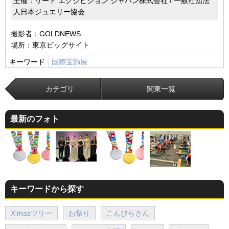
主催：リード エグジビション ジャパン株式会社 / 一般社団法
人日本ジュエリー協会
撮影者：GOLDNEWS
場所：東京ビッグサイト
キーワード
国際宝飾展
カテゴリ
関東一覧
最新のフォト
キーワードから探す
X'masツリー
お祭り
こんぴらさん