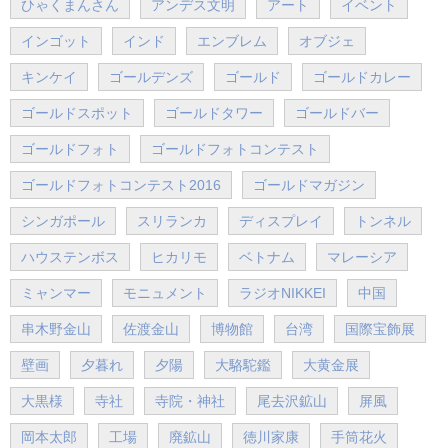
ひゃくまんさん
アンデス文明
アート
イベント
インゴット
インド
エンブレム
オブジェ
キンケイ
ゴールデンズ
ゴールド
ゴールドカレー
ゴールドスポット
ゴールドタワー
ゴールドバー
ゴールドフォト
ゴールドフォトコンテスト
ゴールドフォトコンテスト2016
ゴールドマガジン
シンガポール
スリランカ
ディスプレイ
トンネル
ハウステンボス
ヒカリモ
ベトナム
マレーシア
ミャンマー
モニュメント
ラジオNIKKEI
中国
串木野金山
佐渡金山
博物館
台湾
国際宝飾展
壁画
夕暮れ
夕陽
大駱駝鑑
大黄金展
大黒様
寺社
寺院・神社
尾去沢鉱山
屏風
岡本太郎
工場
廃鉱山
徳川家康
手筒花火