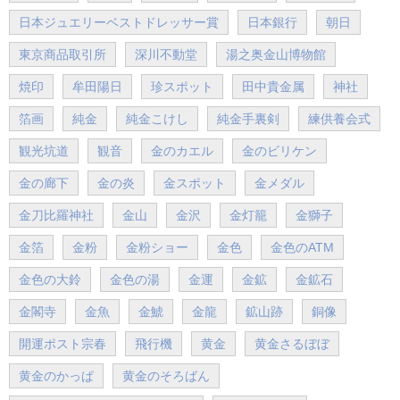
日本ジュエリーベストドレッサー賞
日本銀行
朝日
東京商品取引所
深川不動堂
湯之奥金山博物館
焼印
牟田陽日
珍スポット
田中貴金属
神社
箔画
純金
純金こけし
純金手裏剣
練供養会式
観光坑道
観音
金のカエル
金のビリケン
金の廊下
金の炎
金スポット
金メダル
金刀比羅神社
金山
金沢
金灯籠
金獅子
金箔
金粉
金粉ショー
金色
金色のATM
金色の大鈴
金色の湯
金運
金鉱
金鉱石
金閣寺
金魚
金鯱
金龍
鉱山跡
銅像
開運ポスト宗春
飛行機
黄金
黄金さるぼぼ
黄金のかっぱ
黄金のそろばん