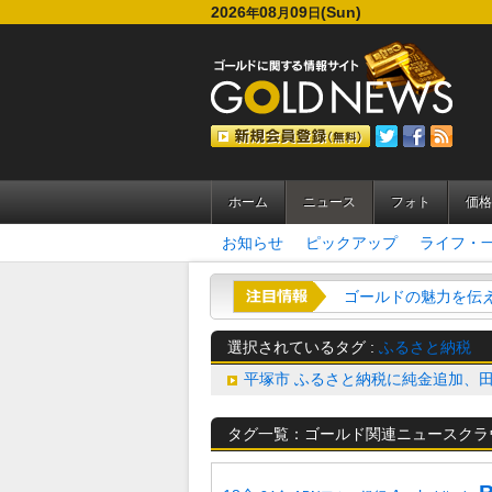
2026
08
09
(Sun)
年
月
日
ホーム
ニュース
フォト
価格
お知らせ
ピックアップ
ライフ・
ゴールドの魅力を伝える
選択されているタグ :
ふるさと納税
平塚市 ふるさと納税に純金追加、
タグ一覧：ゴールド関連ニュースクラ