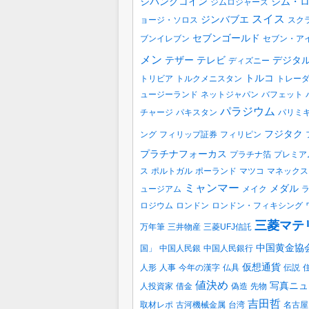
ジパングコイン
ジム・
ジムロジャーズ
スイス
ジンバブエ
ョージ・ソロス
スク
セブンゴールド
ブンイレブン
セブン・ア
メン
テザー
テレビ
デジタ
ディズニー
トルコ
トリビア
トルクメニスタン
トレー
ュージーランド
ネットジャパン
バフェット
パラジウム
チャージ
パキスタン
パリミ
フジタク
ング
フィリップ証券
フィリピン
プラチナフォーカス
プラチナ箔
プレミア
ス
ポルトガル
ポーランド
マツコ
マネックス
ミャンマー
メダル
ュージアム
メイク
ロジウム
ロンドン
ロンドン・フィキシング
三菱マテ
万年筆
三井物産
三菱UFJ信託
中国黄金協
国」
中国人民銀
中国人民銀行
仮想通貨
人形
人事
今年の漢字
仏具
伝説
値決め
写真ニュ
人投資家
借金
偽造
先物
吉田哲
取材レポ
古河機械金属
台湾
名古屋