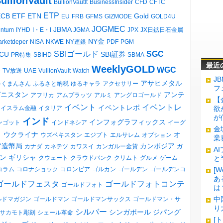
ullionVault
BullionVautlt
BusinessInsider
CFD
CFTC
ETP
ECB
ETF
ETN
Gold
EU
FRB
GFMS
GIZMODE
GOLD4U
JOGMEC
JBMA
entum
IYHD
I・E・I
JGMA
JPX
JX日鉱日石金属
NY金
rketdeper
NISA
NKWE
NY連銀
PDF
PGM
SBIゴールド
SGC
CU
SBI証券
PR特集
SBIHD
SBMA
最近
WeeklyGOLD
WGC
e
TV放送
UAE
VullionVault
Watch
J
アサヒメタル
ゃくまんさん
ふるさと納税
ゆるキャラ
アクセサリー
フ
ガニスタン
アンテ
アフリカ
アムプラッツ
アルミ
アングロゴールド
【
イベント
イベントレ
イベントレポ
イスラム金融
イタリア
欲
が
インド
インフォグラフィックス
ンゴット
インドネシア
イーグ
金
ウクライナ
オ
ト
ウズベキスタン
エジプト
エルサレム
オプション
業
ア造幣局
カンボジア
カナダ
カネテツ
カワスイ
カンガルー金貨
ガ
A
ン
ギリシャ
クウェート
クラウドバンク
クリムト
グルメ
ゲーム
と
コラム
コロナショック
コロンビア
ゴルカン
ゴールデン
ゴールデンコ
[
あ
ゴールドフェスタ
ゴールドフォトコンテ
ゴールドフォト
は
中
ルドマガジン
ゴールドマン
ゴールドマンサックス
ゴールドマン・サ
り
シルバー
シンガポール
ジパング
サカモト彫刻
シェール革命
[