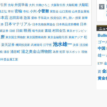
取引所
外貨準備
大駱駝
売却
大判
大橋ひろこ
大阪取引所
大駱駝艦
密輸
小菅努
小判
崎正弘
寄付
寺社
展覧会
山口英雄
山本貴金属地
力本店
志田富雄
急落
愛称
手筒花火
投資信託
押し買い
授業
新華
日本マテリアル
日本
証券
日本先物振興協会
日本商品清算機構
ニュ
映画
日銀
書籍
村田金箔
産証券
日経
暗号資産
東京オリンピッ
Bulli
引所
松
東京国立博物館
東京国際映画祭
東京金融取引所
東南アジア
ゴー
池水雄一
楽天証券
業
機関投資家
武者陵司
江守哲
決算
沈没船
中国
湯之奥金山博物館
涌谷町
税
涌谷
為替
犯罪
珍スポット
現物
雄一
田中貴金属工業
ETF
金
資
黄金