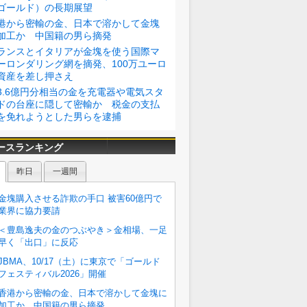
ゴールド）の長期展望
港から密輸の金、日本で溶かして金塊
加工か 中国籍の男ら摘発
ランスとイタリアが金塊を使う国際マ
ーロンダリング網を摘発、100万ユーロ
資産を差し押さえ
3.6億円分相当の金を充電器や電気スタ
ドの台座に隠して密輸か 税金の支払
を免れようとした男らを逮捕