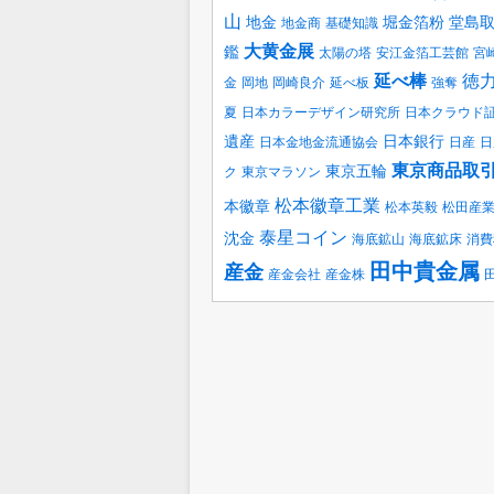
山
地金
堀金箔粉
堂島
地金商
基礎知識
大黄金展
鑑
太陽の塔
安江金箔工芸館
宮
延べ棒
徳
金
岡地
岡崎良介
延べ板
強奪
夏
日本カラーデザイン研究所
日本クラウド
遺産
日本銀行
日本金地金流通協会
日産
日
東京商品取
東京五輪
ク
東京マラソン
松本徽章工業
本徽章
松本英毅
松田産
泰星コイン
沈金
海底鉱山
海底鉱床
消費
田中貴金属
産金
産金会社
産金株