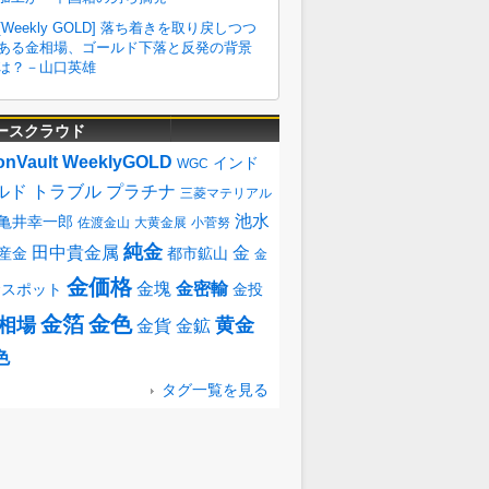
ースクラウド
onVault
WeeklyGOLD
インド
WGC
ルド
トラブル
プラチナ
三菱マテリアル
池水
亀井幸一郎
佐渡金山
大黄金展
小菅努
純金
田中貴金属
金
産金
都市鉱山
金
金価格
金塊
金密輸
金スポット
金投
金箔
金色
相場
黄金
金貨
金鉱
色
タグ一覧を見る