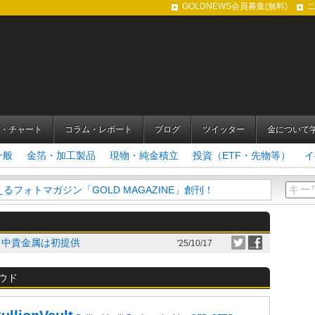
GOLDNEWS会員募集(無料)
・チャート
コラム・レポート
ブログ
ツイッター
金について
一般
金箔・加工製品
現物・純金積立
投資（ETF・先物等）
イ
フォトマガジン「GOLD MAGAZINE」創刊！
田中貴金属は初提供
'25/10/17
ウド