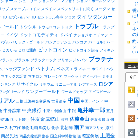
ロジャーズ
ジュエリー
ジョンソン・マッセイ
ジョン・ポールソン
ジ
（
ラップ
ステーブルコイン
スペイン
スペシャリストに聞く
スーダン
セ
香
に
タイ
ツタンカー
イHD
セブン＆アイHD
セントラル商事
ソロス
フ
トラブル
ルゴールド
トウシル
トウモロコシ
トヨタ
トランプ
ネ
の
ドイツ
ドットコモディティ
ドバイ
ダー
ナショジオ
ニチマテ
ニ
約
バブル
バリック・ゴールド
バングラデシュ
バンコク
バーゼル3
バー
ン
ビットコイン
キ
ヒカリモ
ヒロセ通商
ビットコイン決済
フィキシ
い
プラチナ
フランス
ブラジル
ブラックロック
ブリオンジャパン
ベトナム
ヘッジファンド
ベネズエラ
ム
ペルー
ホワイトハウ
マネックス証券
マネロン
マレーシア
マーケットディーパー
ミホミ
ロシア
リサイクル
ランキング
リチウム
リニューアル
レアアース
ワンダーゴールド
ワンダゴールド
ワールドカップ
ヱビスビール
中国
リアル
三越
上海黄金交易所
世界遺産
中国、インド
中
亀井幸一郎
中央銀行
会
中外鉱業
中銀
中東
中瀬金山
五月
住友金属鉱山
佐渡金山
住信SBIネット銀行
佐渡
佐渡金銀山
個
南ア
ース
北朝鮮
原油
利下げ
動物
動画
勤労し
化学
南アフリカ
土肥金
商品先物
国際宝飾展
商品先物振興協会
国立科学博物館