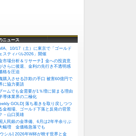
のニュース
BMA、10/17（土）に東京で「ゴールド
ェスティバル2026」開催
金市場分析＆リサーチ】金への投資意
がさらに後退、金利の先行き不透明感
価格を圧迫
塊購入させる詐欺の手口 被害60億円で
界に協力要請
Iブームでも金需要が1％増に留まる理由
半導体業界の二極化
Weekly GOLD] 落ち着きを取り戻しつつ
る金相場、ゴールド下落と反発の背景
？－山口英雄
国人民銀の金準備、6月は2年半余りぶ
大幅増 金価格急落でも
トウシル] 2026年W杯が映す世界と金