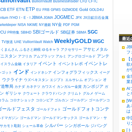
ullionVault
BullionVautlt
BusinessInsider
CFD
CFTC
ETP
ECB
ETF
ETN
Gold
EU
FRB
GFMS
GIZMODE
GOLD4U
JOGMEC
JBMA
entum
IYHD
I・E・I
JGMA
JPX
JX日鉱日石金属
NY金
rketdeper
NISA
NKWE
NY連銀
PDF
PGM
SBIゴールド
SGC
PCU
SBI証券
PR特集
SBIHD
SBMA
最近
WeeklyGOLD
WGC
e
TV放送
UAE
VullionVault
Watch
J
アサヒメタル
ゃくまんさん
ふるさと納税
ゆるキャラ
アクセサリー
フ
ガニスタン
アンテ
アフリカ
アムプラッツ
アルミ
アングロゴールド
【
イベント
イベントレ
イベントレポ
イスラム金融
イタリア
欲
が
インド
インフォグラフィックス
ンゴット
インドネシア
イーグ
金
ウクライナ
オ
ト
ウズベキスタン
エジプト
エルサレム
オプション
業
ア造幣局
カンボジア
カナダ
カネテツ
カワスイ
カンガルー金貨
ガ
A
ン
ギリシャ
クウェート
クラウドバンク
クリムト
グルメ
ゲーム
と
コラム
コロナショック
コロンビア
ゴルカン
ゴールデン
ゴールデンコ
[
あ
ゴールドフェスタ
ゴールドフォトコンテ
ゴールドフォト
は
中
ルドマガジン
ゴールドマン
ゴールドマンサックス
ゴールドマン・サ
り
シルバー
シンガポール
ジパング
サカモト彫刻
シェール革命
[