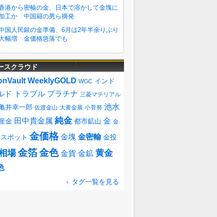
ースクラウド
onVault
WeeklyGOLD
インド
WGC
ルド
トラブル
プラチナ
三菱マテリアル
池水
亀井幸一郎
佐渡金山
大黄金展
小菅努
純金
田中貴金属
金
産金
都市鉱山
金
金価格
金塊
金密輸
金スポット
金投
金箔
金色
相場
黄金
金貨
金鉱
色
タグ一覧を見る