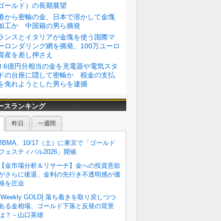
ゴールド）の長期展望
港から密輸の金、日本で溶かして金塊
加工か 中国籍の男ら摘発
ランスとイタリアが金塊を使う国際マ
ーロンダリング網を摘発、100万ユーロ
資産を差し押さえ
3.6億円分相当の金を充電器や電気スタ
ドの台座に隠して密輸か 税金の支払
を免れようとした男らを逮捕