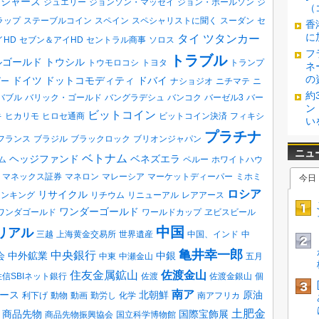
ロジャーズ
ジュエリー
ジョンソン・マッセイ
ジョン・ポールソン
ジ
（
ラップ
ステーブルコイン
スペイン
スペシャリストに聞く
スーダン
セ
香
に
タイ
ツタンカー
イHD
セブン＆アイHD
セントラル商事
ソロス
フ
トラブル
ルゴールド
トウシル
トウモロコシ
トヨタ
トランプ
ネ
の
ドイツ
ドットコモディティ
ドバイ
ダー
ナショジオ
ニチマテ
ニ
約
バブル
バリック・ゴールド
バングラデシュ
バンコク
バーゼル3
バー
ン
ビットコイン
キ
ヒカリモ
ヒロセ通商
ビットコイン決済
フィキシ
い
プラチナ
フランス
ブラジル
ブラックロック
ブリオンジャパン
ベトナム
ヘッジファンド
ベネズエラ
ム
ペルー
ホワイトハウ
マネックス証券
マネロン
マレーシア
マーケットディーパー
ミホミ
ロシア
リサイクル
ランキング
リチウム
リニューアル
レアアース
ワンダーゴールド
ワンダゴールド
ワールドカップ
ヱビスビール
中国
リアル
三越
上海黄金交易所
世界遺産
中国、インド
中
亀井幸一郎
中央銀行
会
中外鉱業
中銀
中東
中瀬金山
五月
住友金属鉱山
佐渡金山
住信SBIネット銀行
佐渡
佐渡金銀山
個
南ア
ース
北朝鮮
原油
利下げ
動物
動画
勤労し
化学
南アフリカ
土肥金
商品先物
国際宝飾展
商品先物振興協会
国立科学博物館