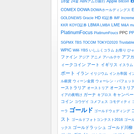
B
18金
Apple
24金
ABNアムロ銀行
bitcoin
COMEX
DOWA
DOWAホールディングス
HD
GOLDNEWS
Gracie
IG証券
IMF
Increm
LBMA
LME
KKR
KOYO証券
LMBA
M&A
ma
PlatinumFocus
PPC
P
PlatinumFoucs
SGPMX
TBS
TOCOM
TOKYO2020
Trustabl
WPIC
W杯
YBS
いしふくコラム
お祭り
ひ
ファイン
アフ
アジア
アニメ
アハルテケ
ィークコイン
アート
イギリス
イスラム
ポート
イラン
イリジウム
インカ帝国
イ
ル銀貨
ウィーン金貨
ウォーレン・バフェッ
ーストラリア
オーストリ
オーストリア
ガーナ
キャンペー
イアの夜明け
キプロス
コイン
コウゲイ
コメフェス
コモディティ
ゴールド
ーラ
ゴールドウェディング
スト
ゴールドフォトコンテスト2016
ゴー
ゴールドラッシュ
ゴールド川柳
ックス