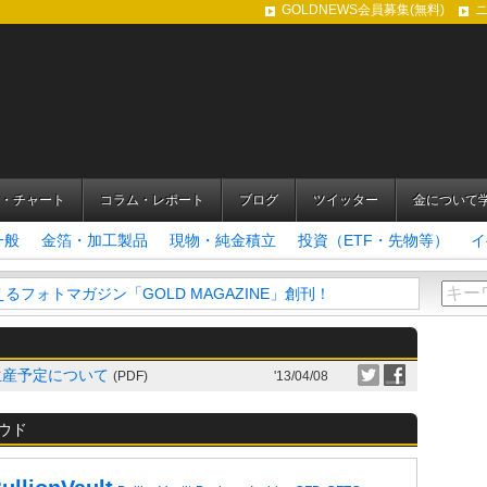
GOLDNEWS会員募集(無料)
・チャート
コラム・レポート
ブログ
ツイッター
金について
一般
金箔・加工製品
現物・純金積立
投資（ETF・先物等）
イ
フォトマガジン「GOLD MAGAZINE」創刊！
生産予定について
(PDF)
'13/04/08
ウド