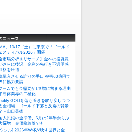
のニュース
BMA、10/17（土）に東京で「ゴールド
ェスティバル2026」開催
金市場分析＆リサーチ】金への投資意
がさらに後退、金利の先行き不透明感
価格を圧迫
塊購入させる詐欺の手口 被害60億円で
界に協力要請
Iブームでも金需要が1％増に留まる理由
半導体業界の二極化
Weekly GOLD] 落ち着きを取り戻しつつ
る金相場、ゴールド下落と反発の背景
？－山口英雄
国人民銀の金準備、6月は2年半余りぶ
大幅増 金価格急落でも
トウシル] 2026年W杯が映す世界と金