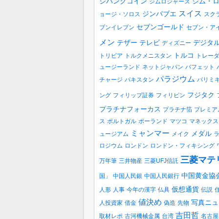
ジパングコイン
ジム・
ジムロジャーズ
スイス
ジンバブエ
ョージ・ソロス
スク
セブンゴールド
ブンイレブン
セブン・ア
メン
テザー
テレビ
デジタ
ディズニー
トルコ
トリビア
トルクメニスタン
トレー
ュージーランド
ネットジャパン
バフェット
パラジウム
チャージ
パキスタン
パリミ
フジタク
ング
フィリップ証券
フィリピン
プラチナフォーカス
プラチナ箔
プレミア
ス
ポルトガル
ポーランド
マツコ
マネックス
ミャンマー
メダル
ュージアム
メイク
ロジウム
ロンドン
ロンドン・フィキシング
三菱マテ
万年筆
三井物産
三菱UFJ信託
中国黄金協
国」
中国人民銀
中国人民銀行
仮想通貨
人形
人事
今年の漢字
仏具
伝説
値決め
写真ニュ
人投資家
借金
偽造
先物
吉田哲
取材レポ
古河機械金属
台湾
名古屋