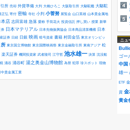
取引所
外貨準備
大駱駝
売却
大判
大橋ひろこ
大阪取引所
大駱駝艦
密輸
小菅努
小判
崎正弘
寄付
寺社
展覧会
山口英雄
山本貴金属地
力本店
志田富雄
急落
愛称
手筒花火
投資信託
押し買い
授業
新華
日本マテリアル
日本
証券
日本先物振興協会
日本商品清算機構
映画
日銀
書籍
村田金箔
産証券
日経
暗号資産
東京オリンピッ
ニュ
引所
松
東京国立博物館
東京国際映画祭
東京金融取引所
東南アジア
Bulli
池水雄一
楽天証券
業
機関投資家
武者陵司
江守哲
決算
沈没船
ゴー
湯之奥金山博物館
涌谷町
税
涌谷
為替
犯罪
珍スポット
現物
中国
雄一
田中貴金属工業
ETF
金
資
黄金