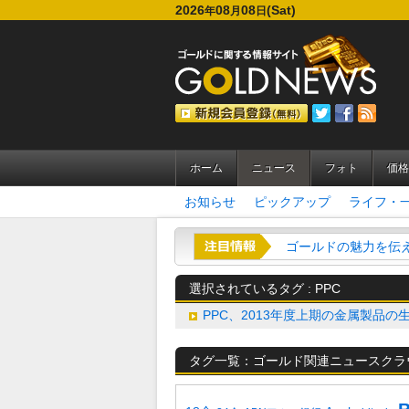
2026
08
08
(Sat)
年
月
日
ホーム
ニュース
フォト
価格
お知らせ
ピックアップ
ライフ・
ゴールドの魅力を伝える
選択されているタグ :
PPC
PPC、2013年度上期の金属製品の
タグ一覧：ゴールド関連ニュースクラ