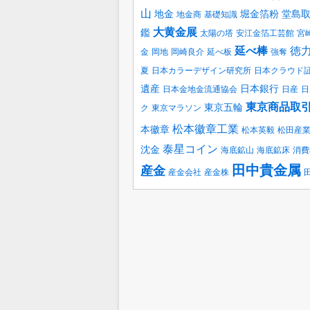
山
地金
堀金箔粉
堂島
地金商
基礎知識
大黄金展
鑑
太陽の塔
安江金箔工芸館
宮
延べ棒
徳
金
岡地
岡崎良介
延べ板
強奪
夏
日本カラーデザイン研究所
日本クラウド
遺産
日本銀行
日本金地金流通協会
日産
日
東京商品取
東京五輪
ク
東京マラソン
松本徽章工業
本徽章
松本英毅
松田産
泰星コイン
沈金
海底鉱山
海底鉱床
消費
田中貴金属
産金
産金会社
産金株