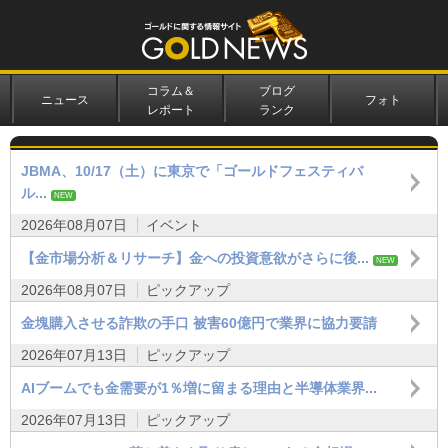
コラム＆
ブログ
ニュース
フォト
レポート
ランク
JBMA、10/17（土）に東京で「ゴールドフェスティバ
ル...
NEW
2026年08月07日
イベント
【金市場分析＆リサーチ】金への投資意欲がさらに後...
NEW
2026年08月07日
ピックアップ
金塊購入させる詐欺の手口 被害60億円で業界に協力要請
2026年07月13日
ピックアップ
AIブームでも金需要が1％増に留まる理由と半導体業界...
2026年07月13日
ピックアップ