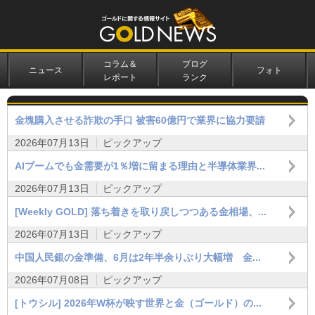
コラム＆
ブログ
ニュース
フォト
レポート
ランク
金塊購入させる詐欺の手口 被害60億円で業界に協力要請
2026年07月13日
ピックアップ
AIブームでも金需要が1％増に留まる理由と半導体業界...
2026年07月13日
ピックアップ
[Weekly GOLD] 落ち着きを取り戻しつつある金相場、...
2026年07月13日
ピックアップ
中国人民銀の金準備、6月は2年半余りぶり大幅増 金...
2026年07月08日
ピックアップ
[トウシル] 2026年W杯が映す世界と金（ゴールド）の...