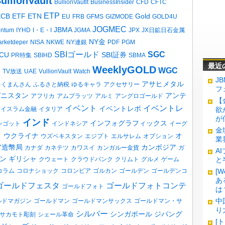
ullionVault
BullionVautlt
BusinessInsider
CFD
CFTC
ETP
ECB
ETF
ETN
Gold
EU
FRB
GFMS
GIZMODE
GOLD4U
JOGMEC
JBMA
entum
IYHD
I・E・I
JGMA
JPX
JX日鉱日石金属
NY金
rketdeper
NISA
NKWE
NY連銀
PDF
PGM
SBIゴールド
SGC
CU
SBI証券
PR特集
SBIHD
SBMA
最近
WeeklyGOLD
WGC
e
TV放送
UAE
VullionVault
Watch
J
アサヒメタル
ゃくまんさん
ふるさと納税
ゆるキャラ
アクセサリー
フ
ガニスタン
アンテ
アフリカ
アムプラッツ
アルミ
アングロゴールド
【
イベント
イベントレ
イベントレポ
イスラム金融
イタリア
欲
が
インド
インフォグラフィックス
ンゴット
インドネシア
イーグ
金
ウクライナ
オ
ト
ウズベキスタン
エジプト
エルサレム
オプション
業
ア造幣局
カンボジア
カナダ
カネテツ
カワスイ
カンガルー金貨
ガ
A
ン
ギリシャ
クウェート
クラウドバンク
クリムト
グルメ
ゲーム
と
コラム
コロナショック
コロンビア
ゴルカン
ゴールデン
ゴールデンコ
[
あ
ゴールドフェスタ
ゴールドフォトコンテ
ゴールドフォト
は
中
ルドマガジン
ゴールドマン
ゴールドマンサックス
ゴールドマン・サ
り
シルバー
シンガポール
ジパング
サカモト彫刻
シェール革命
[