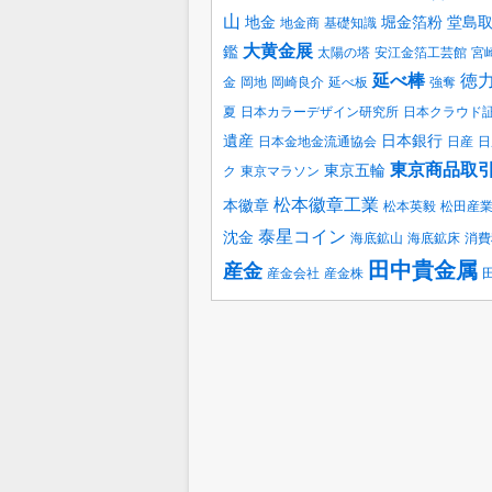
山
地金
堀金箔粉
堂島
地金商
基礎知識
大黄金展
鑑
太陽の塔
安江金箔工芸館
宮
延べ棒
徳
金
岡地
岡崎良介
延べ板
強奪
夏
日本カラーデザイン研究所
日本クラウド
遺産
日本銀行
日本金地金流通協会
日産
日
東京商品取
東京五輪
ク
東京マラソン
松本徽章工業
本徽章
松本英毅
松田産
泰星コイン
沈金
海底鉱山
海底鉱床
消費
田中貴金属
産金
産金会社
産金株