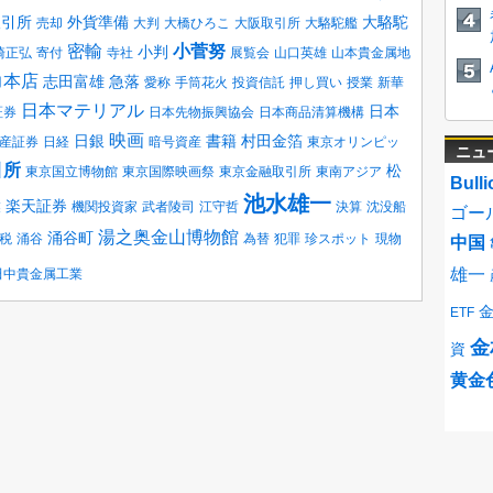
取引所
外貨準備
大駱駝
売却
大判
大橋ひろこ
大阪取引所
大駱駝艦
密輸
小菅努
小判
崎正弘
寄付
寺社
展覧会
山口英雄
山本貴金属地
力本店
志田富雄
急落
愛称
手筒花火
投資信託
押し買い
授業
新華
日本マテリアル
日本
証券
日本先物振興協会
日本商品清算機構
映画
日銀
書籍
村田金箔
産証券
日経
暗号資産
東京オリンピッ
ニュ
引所
松
東京国立博物館
東京国際映画祭
東京金融取引所
東南アジア
Bulli
池水雄一
楽天証券
業
機関投資家
武者陵司
江守哲
決算
沈没船
ゴー
湯之奥金山博物館
涌谷町
税
涌谷
為替
犯罪
珍スポット
現物
中国
雄一
田中貴金属工業
ETF
金
資
黄金