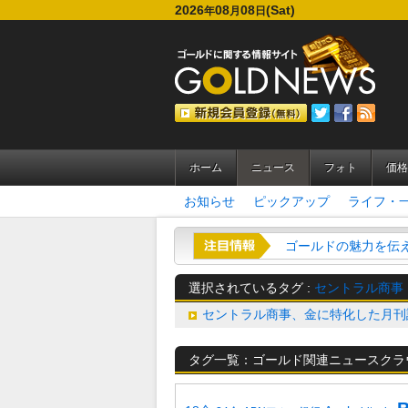
2026
08
08
(Sat)
年
月
日
ホーム
ニュース
フォト
価格
お知らせ
ピックアップ
ライフ・
ゴールドの魅力を伝える
選択されているタグ :
セントラル商事
セントラル商事、金に特化した月刊誌
タグ一覧：ゴールド関連ニュースクラ