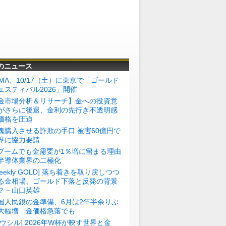
のニュース
BMA、10/17（土）に東京で「ゴールド
ェスティバル2026」開催
金市場分析＆リサーチ】金への投資意
がさらに後退、金利の先行き不透明感
価格を圧迫
塊購入させる詐欺の手口 被害60億円で
界に協力要請
Iブームでも金需要が1％増に留まる理由
半導体業界の二極化
Weekly GOLD] 落ち着きを取り戻しつつ
る金相場、ゴールド下落と反発の背景
？－山口英雄
国人民銀の金準備、6月は2年半余りぶ
大幅増 金価格急落でも
トウシル] 2026年W杯が映す世界と金