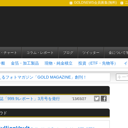
GOLDNEWS会員募集(無料)
・チャート
コラム・レポート
ブログ
ツイッター
金について
一般
金箔・加工製品
現物・純金積立
投資（ETF・先物等）
イ
フォトマガジン「GOLD MAGAZINE」創刊！
「999.9レポート」3月号を発行
'13/03/27
ウド