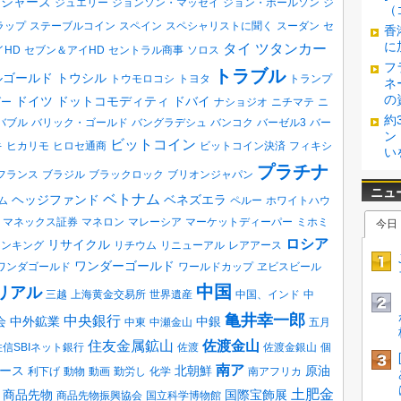
ロジャーズ
ジュエリー
ジョンソン・マッセイ
ジョン・ポールソン
ジ
（
ラップ
ステーブルコイン
スペイン
スペシャリストに聞く
スーダン
セ
香
に
タイ
ツタンカー
イHD
セブン＆アイHD
セントラル商事
ソロス
フ
トラブル
ルゴールド
トウシル
トウモロコシ
トヨタ
トランプ
ネ
の
ドイツ
ドットコモディティ
ドバイ
ダー
ナショジオ
ニチマテ
ニ
約
バブル
バリック・ゴールド
バングラデシュ
バンコク
バーゼル3
バー
ン
ビットコイン
キ
ヒカリモ
ヒロセ通商
ビットコイン決済
フィキシ
い
プラチナ
フランス
ブラジル
ブラックロック
ブリオンジャパン
ベトナム
ヘッジファンド
ベネズエラ
ム
ペルー
ホワイトハウ
マネックス証券
マネロン
マレーシア
マーケットディーパー
ミホミ
ロシア
リサイクル
ランキング
リチウム
リニューアル
レアアース
ワンダーゴールド
ワンダゴールド
ワールドカップ
ヱビスビール
中国
リアル
三越
上海黄金交易所
世界遺産
中国、インド
中
亀井幸一郎
中央銀行
会
中外鉱業
中銀
中東
中瀬金山
五月
住友金属鉱山
佐渡金山
住信SBIネット銀行
佐渡
佐渡金銀山
個
南ア
ース
北朝鮮
原油
利下げ
動物
動画
勤労し
化学
南アフリカ
土肥金
商品先物
国際宝飾展
商品先物振興協会
国立科学博物館