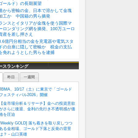
ゴールド）の長期展望
港から密輸の金、日本で溶かして金塊
加工か 中国籍の男ら摘発
ランスとイタリアが金塊を使う国際マ
ーロンダリング網を摘発、100万ユーロ
資産を差し押さえ
3.6億円分相当の金を充電器や電気スタ
ドの台座に隠して密輸か 税金の支払
を免れようとした男らを逮捕