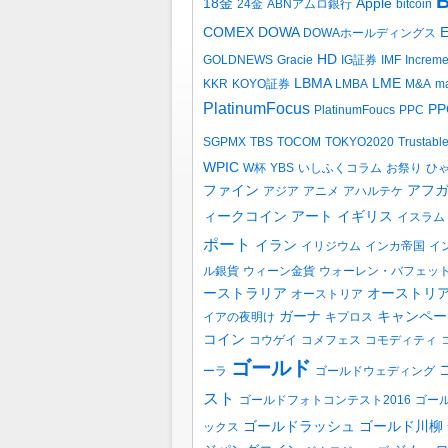
B
18金
Apple
24金
ABNアムロ銀行
bitcoin
COMEX
DOWA
DOWAホールディングス
HD
GOLDNEWS
Gracie
IG証券
IMF
Increm
LBMA
LME
KKR
KOYO証券
LMBA
M&A
ma
PlatinumFocus
PP
PlatinumFoucs
PPC
SGPMX
TBS
TOCOM
TOKYO2020
Trustabl
WPIC
W杯
YBS
いしふくコラム
お祭り
ひ
ファイン
アフ
アジア
アニメ
アハルテケ
ィークコイン
アート
イギリス
イスラム
ポート
イラン
イリジウム
インカ帝国
イ
ル銀貨
ウィーン金貨
ウォーレン・バフェッ
ーストラリア
オーストリ
オーストリア
ガーナ
キャンペー
イアの夜明け
キプロス
コイン
コウゲイ
コメフェス
コモディティ
ゴールド
ーラ
ゴールドウェディング
スト
ゴールドフォトコンテスト2016
ゴー
ゴールドラッシュ
ゴールド川柳
ックス