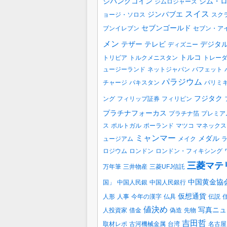
ジパングコイン
ジム・
ジムロジャーズ
スイス
ジンバブエ
ョージ・ソロス
スク
セブンゴールド
ブンイレブン
セブン・ア
メン
テザー
テレビ
デジタ
ディズニー
トルコ
トリビア
トルクメニスタン
トレー
ュージーランド
ネットジャパン
バフェット
パラジウム
チャージ
パキスタン
パリミ
フジタク
ング
フィリップ証券
フィリピン
プラチナフォーカス
プラチナ箔
プレミア
ス
ポルトガル
ポーランド
マツコ
マネックス
ミャンマー
メダル
ュージアム
メイク
ロジウム
ロンドン
ロンドン・フィキシング
三菱マテ
万年筆
三井物産
三菱UFJ信託
中国黄金協
国」
中国人民銀
中国人民銀行
仮想通貨
人形
人事
今年の漢字
仏具
伝説
値決め
写真ニュ
人投資家
借金
偽造
先物
吉田哲
取材レポ
古河機械金属
台湾
名古屋