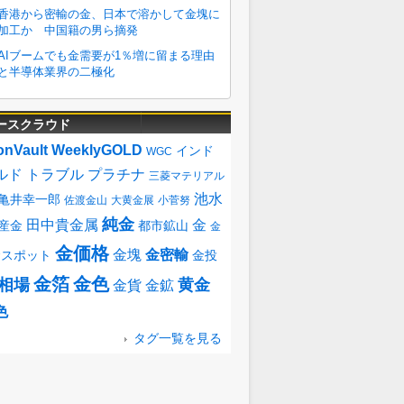
ースクラウド
onVault
WeeklyGOLD
インド
WGC
ルド
トラブル
プラチナ
三菱マテリアル
池水
亀井幸一郎
佐渡金山
大黄金展
小菅努
純金
田中貴金属
金
産金
都市鉱山
金
金価格
金塊
金密輸
金スポット
金投
金箔
金色
相場
黄金
金貨
金鉱
色
タグ一覧を見る