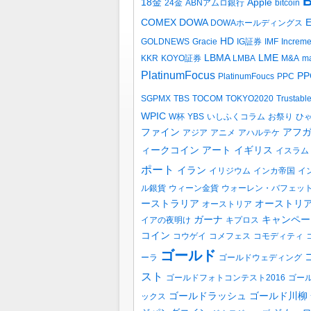
B
18金
Apple
24金
ABNアムロ銀行
bitcoin
COMEX
DOWA
DOWAホールディングス
HD
GOLDNEWS
Gracie
IG証券
IMF
Increm
LBMA
LME
KKR
KOYO証券
LMBA
M&A
ma
PlatinumFocus
PP
PlatinumFoucs
PPC
SGPMX
TBS
TOCOM
TOKYO2020
Trustabl
WPIC
W杯
YBS
いしふくコラム
お祭り
ひ
ファイン
アフ
アジア
アニメ
アハルテケ
ィークコイン
アート
イギリス
イスラム
ポート
イラン
イリジウム
インカ帝国
イ
ル銀貨
ウィーン金貨
ウォーレン・バフェッ
ーストラリア
オーストリ
オーストリア
ガーナ
キャンペー
イアの夜明け
キプロス
コイン
コウゲイ
コメフェス
コモディティ
ゴールド
ーラ
ゴールドウェディング
スト
ゴールドフォトコンテスト2016
ゴー
ゴールドラッシュ
ゴールド川柳
ックス