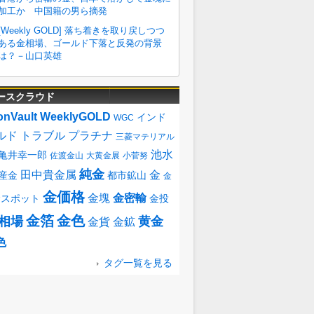
ースクラウド
onVault
WeeklyGOLD
インド
WGC
ルド
トラブル
プラチナ
三菱マテリアル
池水
亀井幸一郎
佐渡金山
大黄金展
小菅努
純金
田中貴金属
金
産金
都市鉱山
金
金価格
金塊
金密輸
金スポット
金投
金箔
金色
相場
黄金
金貨
金鉱
色
タグ一覧を見る