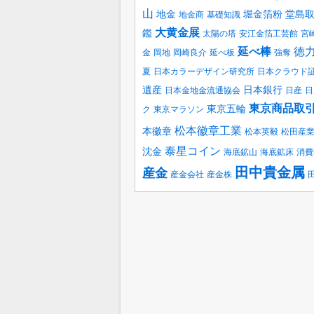
山
地金
堀金箔粉
堂島
地金商
基礎知識
大黄金展
鑑
太陽の塔
安江金箔工芸館
宮
延べ棒
徳
金
岡地
岡崎良介
延べ板
強奪
夏
日本カラーデザイン研究所
日本クラウド
遺産
日本銀行
日本金地金流通協会
日産
日
東京商品取
東京五輪
ク
東京マラソン
松本徽章工業
本徽章
松本英毅
松田産
泰星コイン
沈金
海底鉱山
海底鉱床
消費
田中貴金属
産金
産金会社
産金株