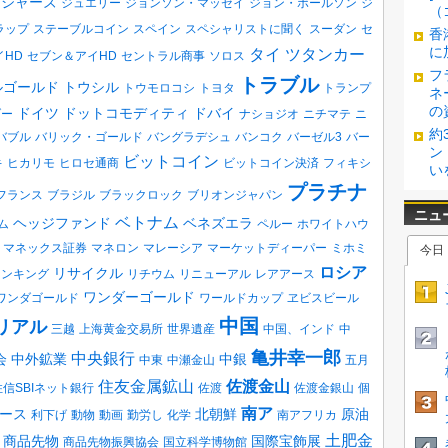
ロジャーズ
ジュエリー
ジョンソン・マッセイ
ジョン・ポールソン
ジ
（
ラップ
ステーブルコイン
スペイン
スペシャリストに聞く
スーダン
セ
香
に
タイ
ツタンカー
イHD
セブン＆アイHD
セントラル商事
ソロス
フ
トラブル
ルゴールド
トウシル
トウモロコシ
トヨタ
トランプ
ネ
の
ドイツ
ドットコモディティ
ドバイ
ダー
ナショジオ
ニチマテ
ニ
約
バブル
バリック・ゴールド
バングラデシュ
バンコク
バーゼル3
バー
ン
ビットコイン
キ
ヒカリモ
ヒロセ通商
ビットコイン決済
フィキシ
い
プラチナ
フランス
ブラジル
ブラックロック
ブリオンジャパン
ベトナム
ヘッジファンド
ベネズエラ
ム
ペルー
ホワイトハウ
マネックス証券
マネロン
マレーシア
マーケットディーパー
ミホミ
ロシア
リサイクル
ランキング
リチウム
リニューアル
レアアース
ワンダーゴールド
ワンダゴールド
ワールドカップ
ヱビスビール
中国
リアル
三越
上海黄金交易所
世界遺産
中国、インド
中
亀井幸一郎
中央銀行
会
中外鉱業
中銀
中東
中瀬金山
五月
住友金属鉱山
佐渡金山
住信SBIネット銀行
佐渡
佐渡金銀山
個
南ア
ース
北朝鮮
原油
利下げ
動物
動画
勤労し
化学
南アフリカ
土肥金
商品先物
国際宝飾展
商品先物振興協会
国立科学博物館