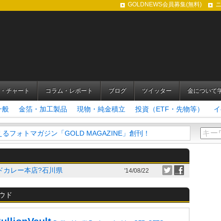
GOLDNEWS会員募集(無料)
・チャート
コラム・レポート
ブログ
ツイッター
金について
一般
金箔・加工製品
現物・純金積立
投資（ETF・先物等）
イ
フォトマガジン「GOLD MAGAZINE」創刊！
ドカレー本店?石川県
'14/08/22
ウド