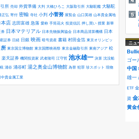
取引所
外貨準備
大駱駝
売却
大判
大橋ひろこ
大阪取引所
大駱駝艦
密輸
小菅努
小判
崎正弘
寄付
寺社
展覧会
山口英雄
山本貴金属地
力本店
志田富雄
急落
愛称
手筒花火
投資信託
押し買い
授業
新華
日本マテリアル
日本
証券
日本先物振興協会
日本商品清算機構
映画
日銀
書籍
村田金箔
産証券
日経
暗号資産
東京オリンピッ
ニュ
引所
松
東京国立博物館
東京国際映画祭
東京金融取引所
東南アジア
Bulli
池水雄一
楽天証券
業
機関投資家
武者陵司
江守哲
決算
沈没船
ゴー
湯之奥金山博物館
涌谷町
税
涌谷
為替
犯罪
珍スポット
現物
中国
雄一
田中貴金属工業
ETF
金
資
黄金