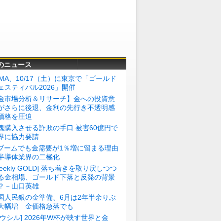
のニュース
BMA、10/17（土）に東京で「ゴールド
ェスティバル2026」開催
金市場分析＆リサーチ】金への投資意
がさらに後退、金利の先行き不透明感
価格を圧迫
塊購入させる詐欺の手口 被害60億円で
界に協力要請
Iブームでも金需要が1％増に留まる理由
半導体業界の二極化
Weekly GOLD] 落ち着きを取り戻しつつ
る金相場、ゴールド下落と反発の背景
？－山口英雄
国人民銀の金準備、6月は2年半余りぶ
大幅増 金価格急落でも
トウシル] 2026年W杯が映す世界と金