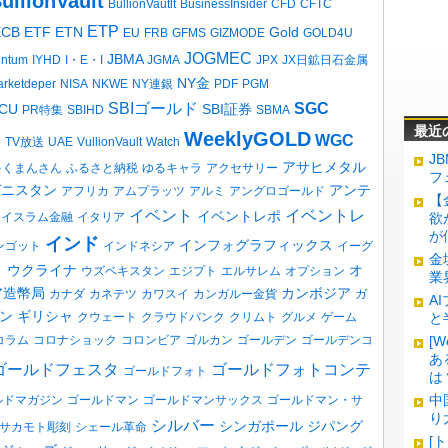
ullionVault
BullionVautlt
BusinessInsider
CFD
CFTC
ETP
ECB
ETF
ETN
Gold
EU
FRB
GFMS
GIZMODE
GOLD4U
JOGMEC
JBMA
entum
IYHD
I・E・I
JGMA
JPX
JX日鉱日石金属
NY金
rketdeper
NISA
NKWE
NY連銀
PDF
PGM
SBIゴールド
SGC
CU
SBI証券
PR特集
SBIHD
SBMA
最近
WeeklyGOLD
WGC
e
TV放送
UAE
VullionVault
Watch
J
アサヒメタル
ゃくまんさん
ふるさと納税
ゆるキャラ
アクセサリー
フ
ガニスタン
アンテ
アフリカ
アムプラッツ
アルミ
アングロゴールド
【
イベント
イベントレ
イベントレポ
イスラム金融
イタリア
欲
が
インド
インフォグラフィックス
ンゴット
インドネシア
イーグ
金
ウクライナ
オ
ト
ウズベキスタン
エジプト
エルサレム
オプション
業
ア造幣局
カンボジア
カナダ
カネテツ
カワスイ
カンガルー金貨
ガ
A
ン
ギリシャ
クウェート
クラウドバンク
クリムト
グルメ
ゲーム
と
コラム
コロナショック
コロンビア
ゴルカン
ゴールデン
ゴールデンコ
[
あ
ゴールドフェスタ
ゴールドフォトコンテ
ゴールドフォト
は
中
ルドマガジン
ゴールドマン
ゴールドマンサックス
ゴールドマン・サ
り
シルバー
シンガポール
ジパング
サカモト彫刻
シェール革命
[