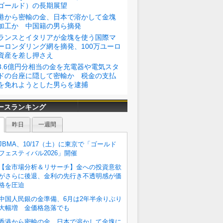
ゴールド）の長期展望
港から密輸の金、日本で溶かして金塊
加工か 中国籍の男ら摘発
ランスとイタリアが金塊を使う国際マ
ーロンダリング網を摘発、100万ユーロ
資産を差し押さえ
3.6億円分相当の金を充電器や電気スタ
ドの台座に隠して密輸か 税金の支払
を免れようとした男らを逮捕