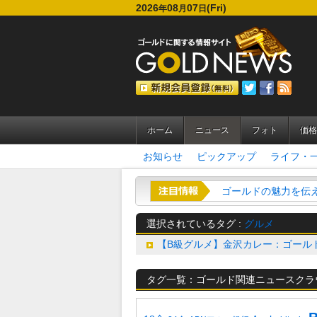
2026
08
07
(Fri)
年
月
日
ホーム
ニュース
フォト
価格
お知らせ
ピックアップ
ライフ・
ゴールドの魅力を伝える
選択されているタグ :
グルメ
【B級グルメ】金沢カレー：ゴール
タグ一覧：ゴールド関連ニュースクラ