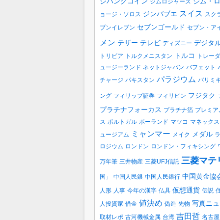
ジパングコイン
ジム・
ジムロジャーズ
スイス
ジンバブエ
ョージ・ソロス
スク
セブンゴールド
ブンイレブン
セブン・ア
メン
テザー
テレビ
デジタ
ディズニー
トルコ
トリビア
トルクメニスタン
トレー
ュージーランド
ネットジャパン
バフェット
パラジウム
チャージ
パキスタン
パリミ
フジタク
ング
フィリップ証券
フィリピン
プラチナフォーカス
プラチナ箔
プレミア
ス
ポルトガル
ポーランド
マツコ
マネックス
ミャンマー
メダル
ュージアム
メイク
ロジウム
ロンドン
ロンドン・フィキシング
三菱マテ
万年筆
三井物産
三菱UFJ信託
中国黄金協
国」
中国人民銀
中国人民銀行
仮想通貨
人形
人事
今年の漢字
仏具
伝説
値決め
写真ニュ
人投資家
借金
偽造
先物
吉田哲
取材レポ
古河機械金属
台湾
名古屋