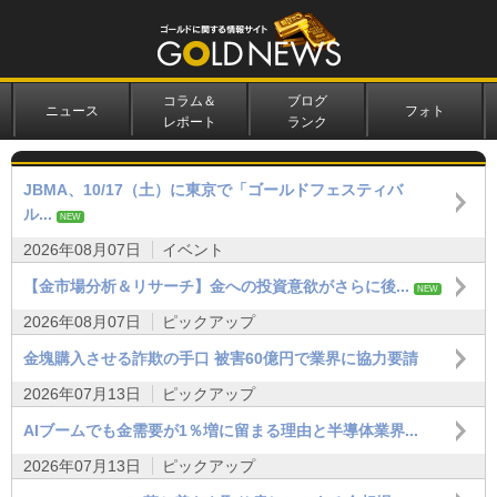
コラム＆
ブログ
ニュース
フォト
レポート
ランク
JBMA、10/17（土）に東京で「ゴールドフェスティバ
ル...
NEW
2026年08月07日
イベント
【金市場分析＆リサーチ】金への投資意欲がさらに後...
NEW
2026年08月07日
ピックアップ
金塊購入させる詐欺の手口 被害60億円で業界に協力要請
2026年07月13日
ピックアップ
AIブームでも金需要が1％増に留まる理由と半導体業界...
2026年07月13日
ピックアップ