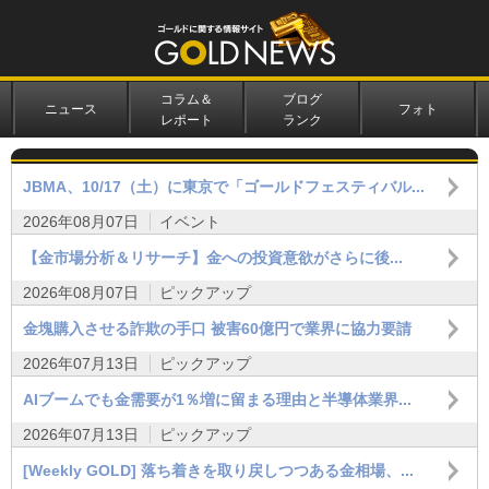
コラム＆
ブログ
ニュース
フォト
レポート
ランク
JBMA、10/17（土）に東京で「ゴールドフェスティバル...
2026年08月07日
イベント
【金市場分析＆リサーチ】金への投資意欲がさらに後...
2026年08月07日
ピックアップ
金塊購入させる詐欺の手口 被害60億円で業界に協力要請
2026年07月13日
ピックアップ
AIブームでも金需要が1％増に留まる理由と半導体業界...
2026年07月13日
ピックアップ
[Weekly GOLD] 落ち着きを取り戻しつつある金相場、...