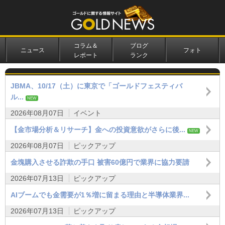
コラム＆
ブログ
ニュース
フォト
レポート
ランク
JBMA、10/17（土）に東京で「ゴールドフェスティバ
ル...
NEW
2026年08月07日
イベント
【金市場分析＆リサーチ】金への投資意欲がさらに後...
NEW
2026年08月07日
ピックアップ
金塊購入させる詐欺の手口 被害60億円で業界に協力要請
2026年07月13日
ピックアップ
AIブームでも金需要が1％増に留まる理由と半導体業界...
2026年07月13日
ピックアップ