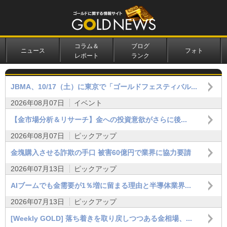
コラム＆
ブログ
ニュース
フォト
レポート
ランク
JBMA、10/17（土）に東京で「ゴールドフェスティバル...
2026年08月07日
イベント
【金市場分析＆リサーチ】金への投資意欲がさらに後...
2026年08月07日
ピックアップ
金塊購入させる詐欺の手口 被害60億円で業界に協力要請
2026年07月13日
ピックアップ
AIブームでも金需要が1％増に留まる理由と半導体業界...
2026年07月13日
ピックアップ
[Weekly GOLD] 落ち着きを取り戻しつつある金相場、...