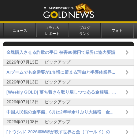
コラム＆
ブログ
ニュース
フォト
レポート
ランク
金塊購入させる詐欺の手口 被害60億円で業界に協力要請
2026年07月13日
ピックアップ
AIブームでも金需要が1％増に留まる理由と半導体業界...
2026年07月13日
ピックアップ
[Weekly GOLD] 落ち着きを取り戻しつつある金相場、...
2026年07月13日
ピックアップ
中国人民銀の金準備、6月は2年半余りぶり大幅増 金...
2026年07月08日
ピックアップ
[トウシル] 2026年W杯が映す世界と金（ゴールド）の...