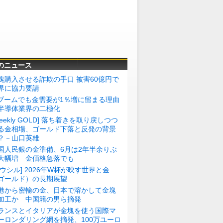
のニュース
塊購入させる詐欺の手口 被害60億円で
界に協力要請
Iブームでも金需要が1％増に留まる理由
半導体業界の二極化
Weekly GOLD] 落ち着きを取り戻しつつ
る金相場、ゴールド下落と反発の背景
？－山口英雄
国人民銀の金準備、6月は2年半余りぶ
大幅増 金価格急落でも
トウシル] 2026年W杯が映す世界と金
ゴールド）の長期展望
港から密輸の金、日本で溶かして金塊
加工か 中国籍の男ら摘発
ランスとイタリアが金塊を使う国際マ
ーロンダリング網を摘発、100万ユーロ