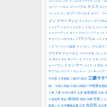
ジパングコイン
ジム・
ジムロジャーズ
スイス
ジンバブエ
ョージ・ソロス
スク
セブンゴールド
ブンイレブン
セブン・ア
メン
テザー
テレビ
デジタ
ディズニー
トルコ
トリビア
トルクメニスタン
トレー
ュージーランド
ネットジャパン
バフェット
パラジウム
チャージ
パキスタン
パリミ
フジタク
ング
フィリップ証券
フィリピン
プラチナフォーカス
プラチナ箔
プレミア
ス
ポルトガル
ポーランド
マツコ
マネックス
ミャンマー
メダル
ュージアム
メイク
ロジウム
ロンドン
ロンドン・フィキシング
三菱マテ
万年筆
三井物産
三菱UFJ信託
中国黄金協
国」
中国人民銀
中国人民銀行
仮想通貨
人形
人事
今年の漢字
仏具
伝説
値決め
写真ニュ
人投資家
借金
偽造
先物
吉田哲
取材レポ
古河機械金属
台湾
名古屋