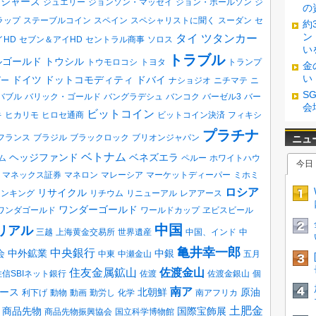
ロジャーズ
ジュエリー
ジョンソン・マッセイ
ジョン・ポールソン
ジ
の
ラップ
ステーブルコイン
スペイン
スペシャリストに聞く
スーダン
セ
約
ン
タイ
ツタンカー
イHD
セブン＆アイHD
セントラル商事
ソロス
い
トラブル
ルゴールド
トウシル
トウモロコシ
トヨタ
トランプ
金
い
ドイツ
ドットコモディティ
ドバイ
ダー
ナショジオ
ニチマテ
ニ
S
バブル
バリック・ゴールド
バングラデシュ
バンコク
バーゼル3
バー
会
ビットコイン
キ
ヒカリモ
ヒロセ通商
ビットコイン決済
フィキシ
プラチナ
フランス
ブラジル
ブラックロック
ブリオンジャパン
ベトナム
ヘッジファンド
ベネズエラ
ム
ペルー
ホワイトハウ
マネックス証券
マネロン
マレーシア
マーケットディーパー
ミホミ
ロシア
リサイクル
ランキング
リチウム
リニューアル
レアアース
ワンダーゴールド
ワンダゴールド
ワールドカップ
ヱビスビール
中国
リアル
三越
上海黄金交易所
世界遺産
中国、インド
中
亀井幸一郎
中央銀行
会
中外鉱業
中銀
中東
中瀬金山
五月
住友金属鉱山
佐渡金山
住信SBIネット銀行
佐渡
佐渡金銀山
個
南ア
ース
北朝鮮
原油
利下げ
動物
動画
勤労し
化学
南アフリカ
土肥金
商品先物
国際宝飾展
商品先物振興協会
国立科学博物館