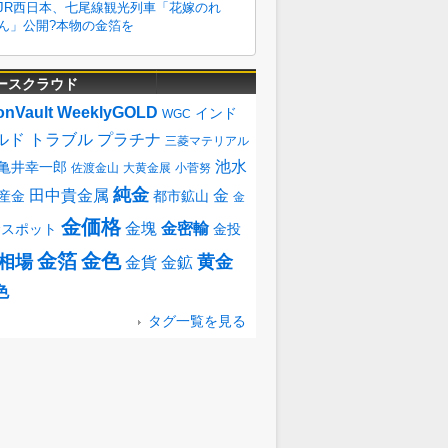
ースクラウド
onVault
WeeklyGOLD
インド
WGC
ルド
トラブル
プラチナ
三菱マテリアル
池水
亀井幸一郎
佐渡金山
大黄金展
小菅努
純金
田中貴金属
金
産金
都市鉱山
金
金価格
金塊
金密輸
金スポット
金投
金箔
金色
相場
黄金
金貨
金鉱
色
タグ一覧を見る