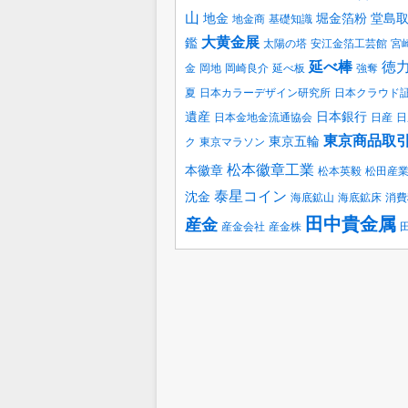
山
地金
堀金箔粉
堂島
地金商
基礎知識
大黄金展
鑑
太陽の塔
安江金箔工芸館
宮
延べ棒
徳
金
岡地
岡崎良介
延べ板
強奪
夏
日本カラーデザイン研究所
日本クラウド
遺産
日本銀行
日本金地金流通協会
日産
日
東京商品取
東京五輪
ク
東京マラソン
松本徽章工業
本徽章
松本英毅
松田産
泰星コイン
沈金
海底鉱山
海底鉱床
消費
田中貴金属
産金
産金会社
産金株