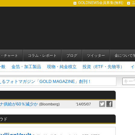
GOLDNEWS会員募集(無料)
・チャート
コラム・レポート
ブログ
ツイッター
金について
一般
金箔・加工製品
現物・純金積立
投資（ETF・先物等）
イ
フォトマガジン「GOLD MAGAZINE」創刊！
ナ供給が60％減少か
(Bloomberg)
'14/05/07
ウド