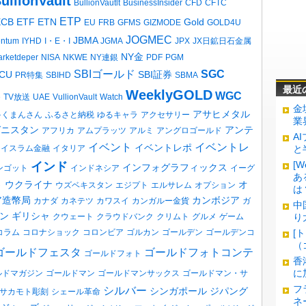
ullionVault
BullionVautlt
BusinessInsider
CFD
CFTC
ETP
ECB
ETF
ETN
Gold
EU
FRB
GFMS
GIZMODE
GOLD4U
JOGMEC
JBMA
entum
IYHD
I・E・I
JGMA
JPX
JX日鉱日石金属
NY金
rketdeper
NISA
NKWE
NY連銀
PDF
PGM
SBIゴールド
SGC
CU
SBI証券
PR特集
SBIHD
SBMA
最近
WeeklyGOLD
WGC
e
TV放送
UAE
VullionVault
Watch
金
アサヒメタル
ゃくまんさん
ふるさと納税
ゆるキャラ
アクセサリー
業
ガニスタン
アンテ
アフリカ
アムプラッツ
アルミ
アングロゴールド
A
イベント
イベントレ
イベントレポ
イスラム金融
イタリア
と
[
インド
インフォグラフィックス
ンゴット
インドネシア
イーグ
あ
ウクライナ
オ
ト
ウズベキスタン
エジプト
エルサレム
オプション
は
ア造幣局
カンボジア
カナダ
カネテツ
カワスイ
カンガルー金貨
ガ
中
ン
ギリシャ
クウェート
クラウドバンク
クリムト
グルメ
ゲーム
り
コラム
コロナショック
コロンビア
ゴルカン
ゴールデン
ゴールデンコ
[
（
ゴールドフェスタ
ゴールドフォトコンテ
ゴールドフォト
香
に
ルドマガジン
ゴールドマン
ゴールドマンサックス
ゴールドマン・サ
フ
シルバー
シンガポール
ジパング
サカモト彫刻
シェール革命
ネ