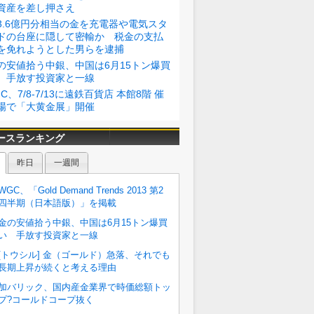
資産を差し押さえ
3.6億円分相当の金を充電器や電気スタ
ドの台座に隠して密輸か 税金の支払
を免れようとした男らを逮捕
の安値拾う中銀、中国は6月15トン爆買
 手放す投資家と一線
GC、7/8-7/13に遠鉄百貨店 本館8階 催
場で「大黄金展」開催