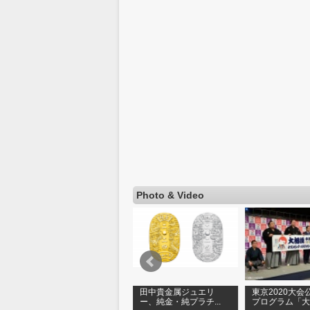
Photo & Video
【ゴールドフェスタ
田中貴金属ジュエリ
東京2020大会
.
2017】第2部「みんな...
ー、純金・純プラチ...
プログラム「大相