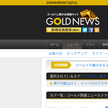
2026
08
07
(Fri)
年
月
日
ホーム
ニュース
フォト
価格
お知らせ
ピックアップ
ライフ・
ゴールドの魅力を伝える
選択されているタグ :
プラチナ
,
南ア
南アの鉱山スト、インパラのプラチ
タグ一覧：ゴールド関連ニュースクラ