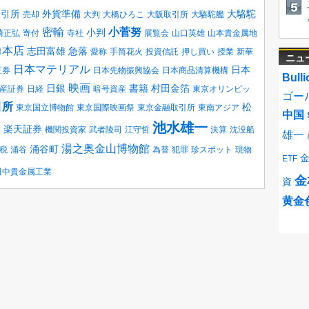
取引所
外貨準備
大駱駝
売却
大判
大橋ひろこ
大阪取引所
大駱駝艦
密輸
小菅努
小判
崎正弘
寄付
寺社
展覧会
山口英雄
山本貴金属地
力本店
志田富雄
急落
愛称
手筒花火
投資信託
押し買い
授業
新華
ニュ
日本マテリアル
日本
証券
日本先物振興協会
日本商品清算機構
Bulli
映画
日銀
書籍
村田金箔
産証券
日経
暗号資産
東京オリンピッ
ゴー
引所
松
東京国立博物館
東京国際映画祭
東京金融取引所
東南アジア
中国
池水雄一
楽天証券
業
機関投資家
武者陵司
江守哲
決算
沈没船
雄一
湯之奥金山博物館
涌谷町
税
涌谷
為替
犯罪
珍スポット
現物
ETF
田中貴金属工業
金
資
黄金