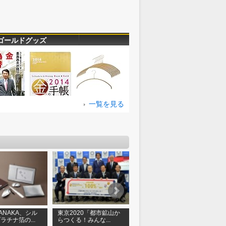
ゴールドグッズ
一覧を見る
 TANAKA、シル
東京2020「都市鉱山か
GINZA TANAKA、ディ
ラチナ箔の...
らつくる！みんな...
ズニー映画「ファン...
速