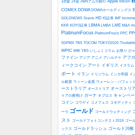
B
18金
Apple
24金
ABNアムロ銀行
bitcoin
COMEX
DOWA
DOWAホールディングス
HD
GOLDNEWS
Gracie
IG証券
IMF
Increm
LBMA
LME
KKR
KOYO証券
LMBA
M&A
ma
PlatinumFocus
PP
PlatinumFoucs
PPC
SGPMX
TBS
TOCOM
TOKYO2020
Trustabl
WPIC
W杯
YBS
いしふくコラム
お祭り
ひ
ファイン
アフ
アジア
アニメ
アハルテケ
ィークコイン
アート
イギリス
イスラム
ポート
イラン
イリジウム
インカ帝国
イ
ル銀貨
ウィーン金貨
ウォーレン・バフェッ
ーストラリア
オーストリ
オーストリア
ガーナ
キャンペー
イアの夜明け
キプロス
コイン
コウゲイ
コメフェス
コモディティ
ゴールド
ーラ
ゴールドウェディング
スト
ゴールドフォトコンテスト2016
ゴー
ゴールドラッシュ
ゴールド川柳
ックス