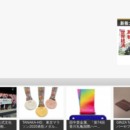
新着
公式文化
TANAKA-HD、東京マラ
田中貴金属、「第74回
GINZA
...
ソン2020表彰メダル...
香川丸亀国際ハー...
バーやプ