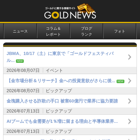
コラム＆
ブログ
ニュース
フォト
レポート
ランク
JBMA、10/17（土）に東京で「ゴールドフェスティバ
ル...
NEW
2026年08月07日
イベント
【金市場分析＆リサーチ】金への投資意欲がさらに後...
NEW
2026年08月07日
ピックアップ
金塊購入させる詐欺の手口 被害60億円で業界に協力要請
2026年07月13日
ピックアップ
AIブームでも金需要が1％増に留まる理由と半導体業界...
2026年07月13日
ピックアップ