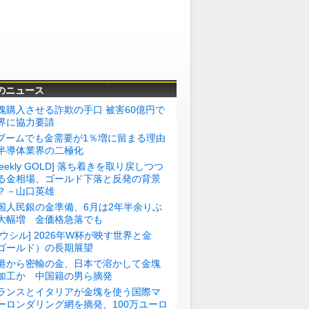
のニュース
塊購入させる詐欺の手口 被害60億円で
界に協力要請
Iブームでも金需要が1％増に留まる理由
半導体業界の二極化
Weekly GOLD] 落ち着きを取り戻しつつ
る金相場、ゴールド下落と反発の背景
？－山口英雄
国人民銀の金準備、6月は2年半余りぶ
大幅増 金価格急落でも
トウシル] 2026年W杯が映す世界と金
ゴールド）の長期展望
港から密輸の金、日本で溶かして金塊
加工か 中国籍の男ら摘発
ランスとイタリアが金塊を使う国際マ
ーロンダリング網を摘発、100万ユーロ