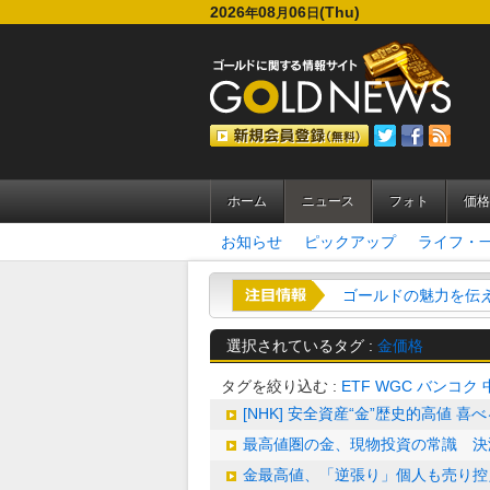
2026
08
06
(Thu)
年
月
日
ホーム
ニュース
フォト
価格
お知らせ
ピックアップ
ライフ・
ゴールドの魅力を伝える
選択されているタグ :
金価格
タグを絞り込む :
ETF
WGC
バンコク
[NHK] 安全資産“金”歴史的高値 
最高値圏の金、現物投資の常識 決
金最高値、「逆張り」個人も売り控