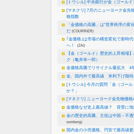
[トウシル] 中央銀行が金（ゴール
[マネクリ] 7月のニューヨーク金
格指数
「金価格の高騰」は“世界秩序の変
だ
(COURRiER)
｢金価格｣は市場の構造変化で新時代
へ！
(ZAi)
【金（ゴールド）歴史的上昇相場】
ク（亀井幸一郎）
金価格高騰でリサイクル量拡大 4
金、国内外で最高値 米利下げ期待
[トウシル] 今月の質問「金（ゴー
か？」
[マネクリ] ニューヨーク金先物価格
金価格なぜ史上最高値？ 背景に地
金の歴史的高騰、主役は中国－不透
oomberg)
国内金の小売価格、円安で最高値更