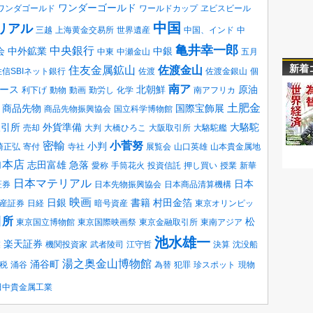
ワンダーゴールド
ワンダゴールド
ワールドカップ
ヱビスビール
中国
リアル
三越
上海黄金交易所
世界遺産
中国、インド
中
亀井幸一郎
中央銀行
会
中外鉱業
中銀
中東
中瀬金山
五月
新着
住友金属鉱山
佐渡金山
住信SBIネット銀行
佐渡
佐渡金銀山
個
南ア
ース
北朝鮮
原油
利下げ
動物
動画
勤労し
化学
南アフリカ
土肥金
商品先物
国際宝飾展
商品先物振興協会
国立科学博物館
取引所
外貨準備
大駱駝
売却
大判
大橋ひろこ
大阪取引所
大駱駝艦
密輸
小菅努
小判
崎正弘
寄付
寺社
展覧会
山口英雄
山本貴金属地
力本店
志田富雄
急落
愛称
手筒花火
投資信託
押し買い
授業
新華
日本マテリアル
日本
証券
日本先物振興協会
日本商品清算機構
映画
日銀
書籍
村田金箔
産証券
日経
暗号資産
東京オリンピッ
引所
松
東京国立博物館
東京国際映画祭
東京金融取引所
東南アジア
池水雄一
楽天証券
業
機関投資家
武者陵司
江守哲
決算
沈没船
湯之奥金山博物館
涌谷町
税
涌谷
為替
犯罪
珍スポット
現物
田中貴金属工業