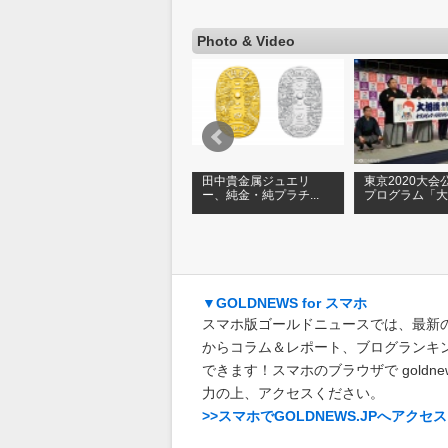
Photo & Video
【ゴールドフェスタ
田中貴金属ジュエリ
東京2020大会
.
2017】第2部「みんな...
ー、純金・純プラチ...
プログラム「大相
▼GOLDNEWS for スマホ
スマホ版ゴールドニュースでは、最新
からコラム＆レポート、ブログランキ
できます！スマホのブラウザで goldnews
力の上、アクセスください。
>>スマホでGOLDNEWS.JPへアクセス