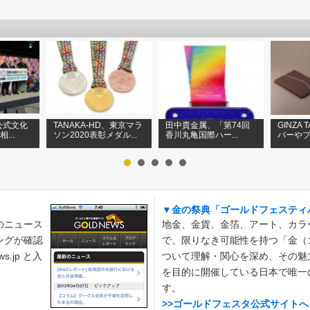
公式文化
TANAKA-HD、東京マラ
田中貴金属、「第74回
GINZA
...
ソン2020表彰メダル...
香川丸亀国際ハー...
バーやプ
▼金の祭典「ゴールドフェスティ
のニュース
地金、金貨、金箔、アート、カラ
ングが確認
で、限りなき可能性を持つ「金（
.jp と入
ついて理解・関心を深め、その魅
を目的に開催している日本で唯一
す。
>>ゴールドフェスタ公式サイトへ