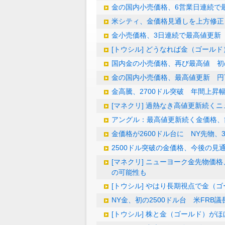
金の国内小売価格、6営業日連続で
米シティ、金価格見通しを上方修正
金小売価格、3日連続で最高値更新
[トウシル] どうなれば金（ゴール
国内金の小売価格、再び最高値 初の
金の国内小売価格、最高値更新 円
金高騰、2700ドル突破 年間上昇
[マネクリ] 過熱なき高値更新続く
アングル：最高値更新続く金価格、節
金価格が2600ドル台に NY先物
2500ドル突破の金価格、今後の見
[マネクリ] ニューヨーク金先物価
の可能性も
[トウシル] やはり長期視点で金（
NY金、初の2500ドル台 米FRB
[トウシル] 株と金（ゴールド）が