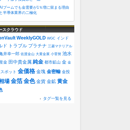
ースクラウド
onVault
WeeklyGOLD
インド
WGC
ルド
トラブル
プラチナ
三菱マテリアル
池水
亀井幸一郎
佐渡金山
大黄金展
小菅努
純金
田中貴金属
金
産金
都市鉱山
金
金価格
金塊
金密輸
金スポット
金投
金箔
金色
相場
黄金
金貨
金鉱
色
タグ一覧を見る