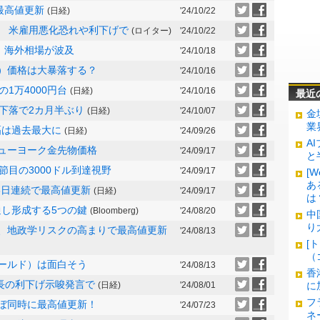
最高値更新
(日経)
'24/10/22
 米雇用悪化恐れや利下げで
(ロイター)
'24/10/22
 海外相場が波及
'24/10/18
ド）価格は大暴落する？
'24/10/16
1万4000円台
(日経)
'24/10/16
最近
下落で2カ月半ぶり
(日経)
'24/10/07
金
業
幅は過去最大に
(日経)
'24/09/26
A
ニューヨーク金先物価格
'24/09/17
と
目の3000ドル到達視野
'24/09/17
[
あ
、3日連続で最高値更新
(日経)
'24/09/17
は
通し形成する5つの鍵
(Bloomberg)
'24/08/20
中
り
格、地政学リスクの高まりで最高値更新
'24/08/13
[
（
ゴールド）は面白そう
'24/08/13
香
議長の利下げ示唆発言で
(日経)
'24/08/01
に
フ
ほぼ同時に最高値更新！
'24/07/23
ネ