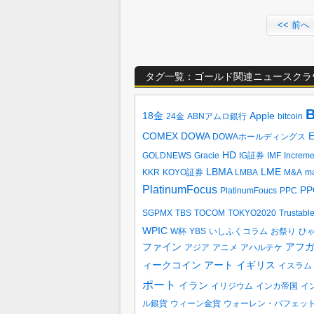
<< 前へ
タグ一覧：ゴールド関連ニュースクラ
B
18金
Apple
24金
ABNアムロ銀行
bitcoin
COMEX
DOWA
DOWAホールディングス
HD
GOLDNEWS
Gracie
IG証券
IMF
Increm
LBMA
LME
KKR
KOYO証券
LMBA
M&A
ma
PlatinumFocus
PP
PlatinumFoucs
PPC
SGPMX
TBS
TOCOM
TOKYO2020
Trustabl
WPIC
W杯
YBS
いしふくコラム
お祭り
ひ
ファイン
アフ
アジア
アニメ
アハルテケ
ィークコイン
アート
イギリス
イスラム
ポート
イラン
イリジウム
インカ帝国
イ
ル銀貨
ウィーン金貨
ウォーレン・バフェッ