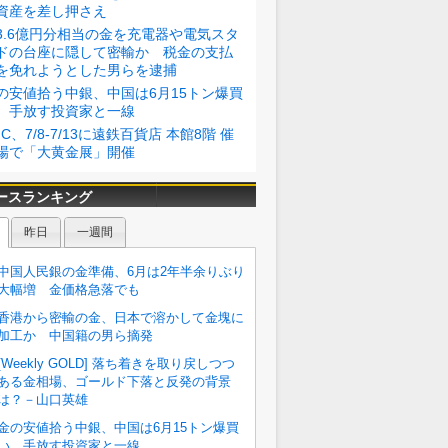
資産を差し押さえ
3.6億円分相当の金を充電器や電気スタ
ドの台座に隠して密輸か 税金の支払
を免れようとした男らを逮捕
の安値拾う中銀、中国は6月15トン爆買
 手放す投資家と一線
GC、7/8-7/13に遠鉄百貨店 本館8階 催
場で「大黄金展」開催