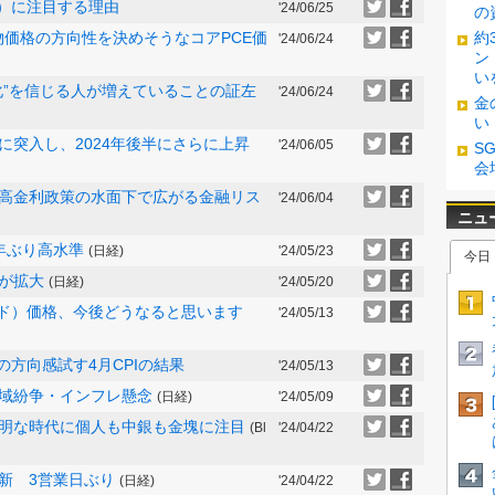
ド）に注目する理由
'24/06/25
の
先物価格の方向性を決めそうなコアPCE価
約
'24/06/24
ン
い
化”を信じる人が増えていることの証左
'24/06/24
金
い
に突入し、2024年後半にさらに上昇
'24/06/05
S
会
高金利政策の水面下で広がる金融リス
'24/06/04
年ぶり高水準
(日経)
'24/05/23
が拡大
(日経)
'24/05/20
ルド）価格、今後どうなると思います
'24/05/13
の方向感試す4月CPIの結果
'24/05/13
域紛争・インフレ懸念
(日経)
'24/05/09
明な時代に個人も中銀も金塊に注目
(Bl
'24/04/22
新 3営業日ぶり
(日経)
'24/04/22