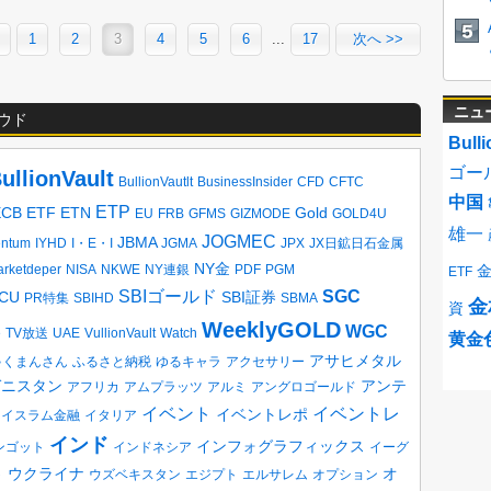
1
2
3
4
5
6
...
17
次へ >>
ニュ
ウド
Bulli
ゴー
ullionVault
BullionVautlt
BusinessInsider
CFD
CFTC
中国
ETP
ECB
ETF
ETN
Gold
EU
FRB
GFMS
GIZMODE
GOLD4U
雄一
JOGMEC
JBMA
entum
IYHD
I・E・I
JGMA
JPX
JX日鉱日石金属
NY金
rketdeper
NISA
NKWE
NY連銀
PDF
PGM
ETF
SBIゴールド
SGC
CU
SBI証券
PR特集
SBIHD
SBMA
金
資
WeeklyGOLD
WGC
e
TV放送
UAE
VullionVault
Watch
黄金
アサヒメタル
ゃくまんさん
ふるさと納税
ゆるキャラ
アクセサリー
ガニスタン
アンテ
アフリカ
アムプラッツ
アルミ
アングロゴールド
イベント
イベントレ
イベントレポ
イスラム金融
イタリア
インド
インフォグラフィックス
ンゴット
インドネシア
イーグ
ウクライナ
オ
ト
ウズベキスタン
エジプト
エルサレム
オプション