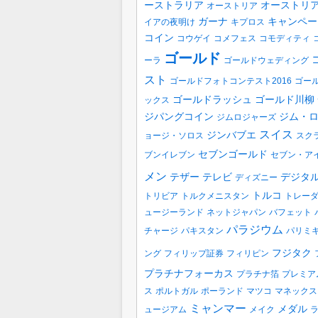
ーストラリア
オーストリ
オーストリア
ガーナ
キャンペー
イアの夜明け
キプロス
コイン
コウゲイ
コメフェス
コモディティ
ゴールド
ーラ
ゴールドウェディング
スト
ゴールドフォトコンテスト2016
ゴー
ゴールドラッシュ
ゴールド川柳
ックス
ジパングコイン
ジム・
ジムロジャーズ
スイス
ジンバブエ
ョージ・ソロス
スク
セブンゴールド
ブンイレブン
セブン・ア
メン
テザー
テレビ
デジタ
ディズニー
トルコ
トリビア
トルクメニスタン
トレー
ュージーランド
ネットジャパン
バフェット
パラジウム
チャージ
パキスタン
パリミ
フジタク
ング
フィリップ証券
フィリピン
プラチナフォーカス
プラチナ箔
プレミア
ス
ポルトガル
ポーランド
マツコ
マネックス
ミャンマー
メダル
ュージアム
メイク