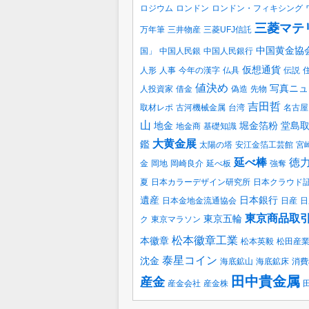
ロジウム
ロンドン
ロンドン・フィキシング
三菱マテ
万年筆
三井物産
三菱UFJ信託
中国黄金協
国」
中国人民銀
中国人民銀行
仮想通貨
人形
人事
今年の漢字
仏具
伝説
値決め
写真ニュ
人投資家
借金
偽造
先物
吉田哲
取材レポ
古河機械金属
台湾
名古屋
山
地金
堀金箔粉
堂島
地金商
基礎知識
大黄金展
鑑
太陽の塔
安江金箔工芸館
宮
延べ棒
徳
金
岡地
岡崎良介
延べ板
強奪
夏
日本カラーデザイン研究所
日本クラウド
遺産
日本銀行
日本金地金流通協会
日産
日
東京商品取
東京五輪
ク
東京マラソン
松本徽章工業
本徽章
松本英毅
松田産
泰星コイン
沈金
海底鉱山
海底鉱床
消費
田中貴金属
産金
産金会社
産金株