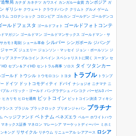
ア造幣局
カンボジア
カナダ
カネテツ
カワスイ
カンガルー金貨
ガ
ン
ギリシャ
クウェート
クラウドバンク
クリムト
グルメ
ゲーム
コラム
コロナショック
コロンビア
ゴルカン
ゴールデン
ゴールデンコ
ゴールドフェスタ
ゴールドフォトコンテ
ゴールドフォト
ルドマガジン
ゴールドマン
ゴールドマンサックス
ゴールドマン・サ
シルバー
シンガポール
ジパング
サカモト彫刻
シェール革命
ロジャーズ
ジュエリー
ジョンソン・マッセイ
ジョン・ポールソン
ジ
ラップ
ステーブルコイン
スペイン
スペシャリストに聞く
スーダン
セ
タイ
ツタンカー
イHD
セブン＆アイHD
セントラル商事
ソロス
トラブル
ルゴールド
トウシル
トウモロコシ
トヨタ
トランプ
ドイツ
ドットコモディティ
ドバイ
ダー
ナショジオ
ニチマテ
ニ
バブル
バリック・ゴールド
バングラデシュ
バンコク
バーゼル3
バー
ビットコイン
キ
ヒカリモ
ヒロセ通商
ビットコイン決済
フィキシ
プラチナ
フランス
ブラジル
ブラックロック
ブリオンジャパン
ベトナム
ヘッジファンド
ベネズエラ
ム
ペルー
ホワイトハウ
マネックス証券
マネロン
マレーシア
マーケットディーパー
ミホミ
ロシア
リサイクル
ランキング
リチウム
リニューアル
レアアース