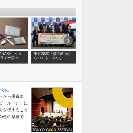
 TANAKA、シル
東京2020「都市鉱山か
GINZA TANAKA、ディ
ラチナ箔の...
らつくる！みんな...
ズニー映画「ファン...
速
バル」
ーから投資ま
ゴールド）」に
力を伝えること
の金の祭典で