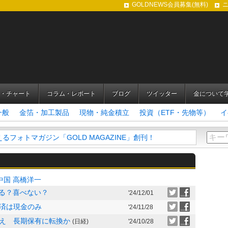
GOLDNEWS会員募集(無料)
・チャート
コラム・レポート
ブログ
ツイッター
金について
一般
金箔・加工製品
現物・純金積立
投資（ETF・先物等）
イ
フォトマガジン「GOLD MAGAZINE」創刊！
中国
高橋洋一
喜べる？喜べない？
'24/12/01
済は現金のみ
'24/11/28
え 長期保有に転換か
(日経)
'24/10/28