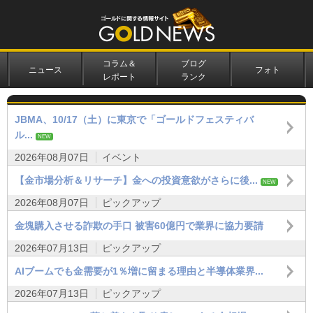
コラム＆
ブログ
ニュース
フォト
レポート
ランク
JBMA、10/17（土）に東京で「ゴールドフェスティバ
ル...
NEW
2026年08月07日
イベント
【金市場分析＆リサーチ】金への投資意欲がさらに後...
NEW
2026年08月07日
ピックアップ
金塊購入させる詐欺の手口 被害60億円で業界に協力要請
2026年07月13日
ピックアップ
AIブームでも金需要が1％増に留まる理由と半導体業界...
2026年07月13日
ピックアップ