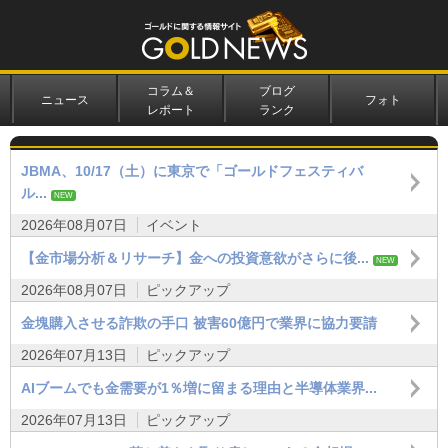
コラム＆
ブログ
ニュース
フォト
レポート
ランク
JBMA、10/17（土）に東京で「ゴールドフェスティバ
ル...
NEW
2026年08月07日
イベント
【金市場分析＆リサーチ】金への投資意欲がさらに後...
NEW
2026年08月07日
ピックアップ
金塊購入させる詐欺の手口 被害60億円で業界に協力要請
2026年07月13日
ピックアップ
AIブームでも金需要が1％増に留まる理由と半導体業界...
2026年07月13日
ピックアップ