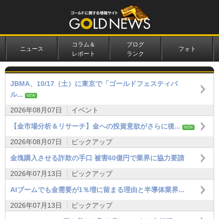
コラム＆
ブログ
ニュース
フォト
レポート
ランク
JBMA、10/17（土）に東京で「ゴールドフェスティバ
ル...
NEW
2026年08月07日
イベント
【金市場分析＆リサーチ】金への投資意欲がさらに後...
NEW
2026年08月07日
ピックアップ
金塊購入させる詐欺の手口 被害60億円で業界に協力要請
2026年07月13日
ピックアップ
AIブームでも金需要が1％増に留まる理由と半導体業界...
2026年07月13日
ピックアップ